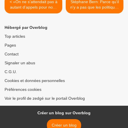
< «On ne s’attendait pas à
Stéphane Bern: Parce qu'il
autant d’appels pour nous
n'y a pas que les politiques
aider»
ou les médecins qui ont des
choses à dire... >
Hébergé par Overblog
Top articles
Pages
Contact
Signaler un abus
C.G.U.
Cookies et données personnelles
Préférences cookies
Voir le profil de zedgé sur le portail Overblog
Créer un blog sur Overblog
Créer un blog