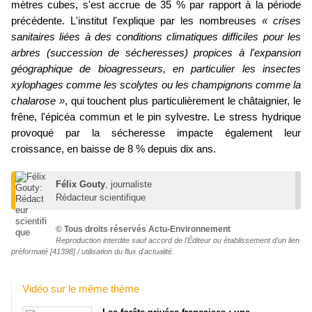
mètres cubes, s'est accrue de 35 % par rapport à la période
précédente. L'institut l'explique par les nombreuses
« crises
sanitaires liées à des conditions climatiques difficiles pour les
arbres (succession de sécheresses) propices à l'expansion
géographique de bioagresseurs, en particulier les insectes
xylophages comme les scolytes ou les champignons comme la
chalarose »
, qui touchent plus particulièrement le châtaignier, le
frêne, l'épicéa commun et le pin sylvestre. Le stress hydrique
provoqué par la sécheresse impacte également leur
croissance, en baisse de 8 % depuis dix ans.
Félix Gouty
, journaliste
Rédacteur scientifique
© Tous droits réservés Actu-Environnement
Reproduction interdite sauf
accord de l'Éditeur
ou
établissement d'un lien
préformaté
[41398] /
utilisation du flux d'actualité
.
Vidéo sur le même thème