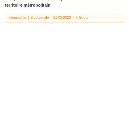
territoire métropolitain.
En
Infographie
|
Biodiversité
|
21.03.2023
|
F. Gouty