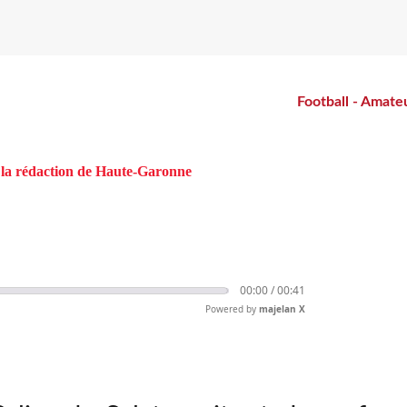
Du bike-polo en mixte à Salies-du-S
Football - Amate
la rédaction de Haute-Garonne
00:00 /
00:41
Powered
by
majelan X