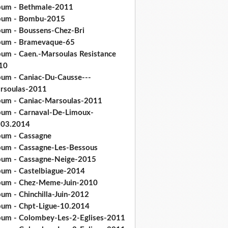
bum - Bethmale-2011
bum - Bombu-2015
bum - Boussens-Chez-Bri
bum - Bramevaque-65
bum - Caen.-Marsoulas Resistance
10
bum - Caniac-Du-Causse---
rsoulas-2011
bum - Caniac-Marsoulas-2011
bum - Carnaval-De-Limoux-
.03.2014
bum - Cassagne
bum - Cassagne-Les-Bessous
bum - Cassagne-Neige-2015
bum - Castelbiague-2014
bum - Chez-Meme-Juin-2010
um - Chinchilla-Juin-2012
bum - Chpt-Ligue-10.2014
bum - Colombey-Les-2-Eglises-2011