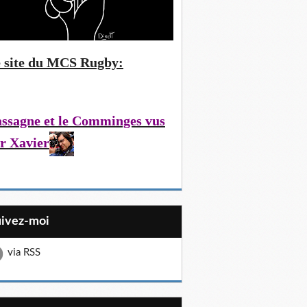
 site du MCS Rugby:
ssagne et le Comminges vus
r Xavier
uivez-moi
via RSS