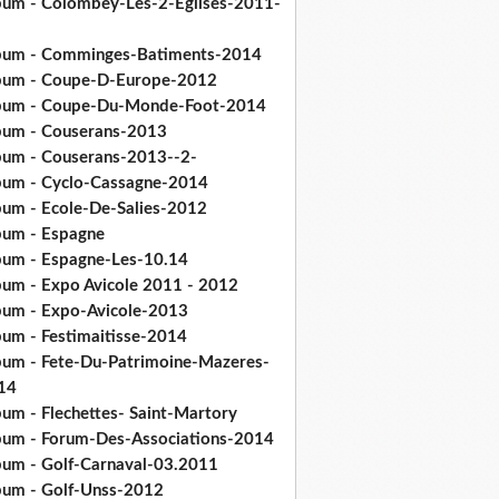
bum - Colombey-Les-2-Eglises-2011-
bum - Comminges-Batiments-2014
bum - Coupe-D-Europe-2012
bum - Coupe-Du-Monde-Foot-2014
bum - Couserans-2013
bum - Couserans-2013--2-
bum - Cyclo-Cassagne-2014
bum - Ecole-De-Salies-2012
bum - Espagne
bum - Espagne-Les-10.14
bum - Expo Avicole 2011 - 2012
bum - Expo-Avicole-2013
bum - Festimaitisse-2014
bum - Fete-Du-Patrimoine-Mazeres-
14
bum - Flechettes- Saint-Martory
bum - Forum-Des-Associations-2014
bum - Golf-Carnaval-03.2011
bum - Golf-Unss-2012