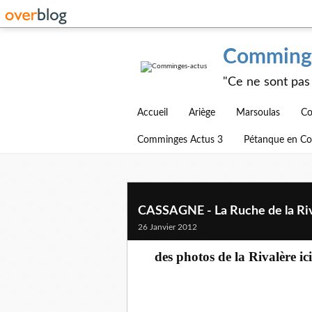
Comminge
"Ce ne sont pas 
Accueil
Ariège
Marsoulas
Co
Comminges Actus 3
Pétanque en C
CASSAGNE - La Ruche de la Ri
26 Janvier 2012
des photos de la Rivalère ic