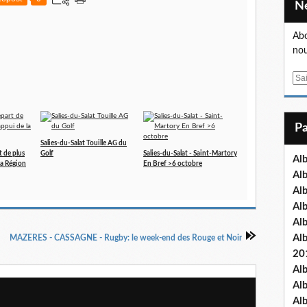
Abo
nou
E
m
a
i
l
Salies-du-Salat Touille AG du
t de plus
Golf
Salies-du-Salat - Saint-Martory
Al
 la Région
En Bref >6 octobre
Al
Al
Al
Al
Al
MAZERES - CASSAGNE - Rugby: le week-end des Rouge et Noir
20
Al
Al
Al