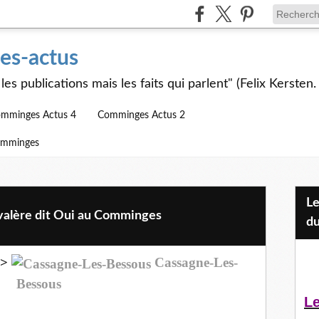
s-actus
les publications mais les faits qui parlent" (Felix Kersten.
mminges Actus 4
Comminges Actus 2
omminges
Les Jeunes et l'APEAI Mazères-
valère dit Oui au Comminges
du
i>
Cassagne-Les-
Bessous
Le