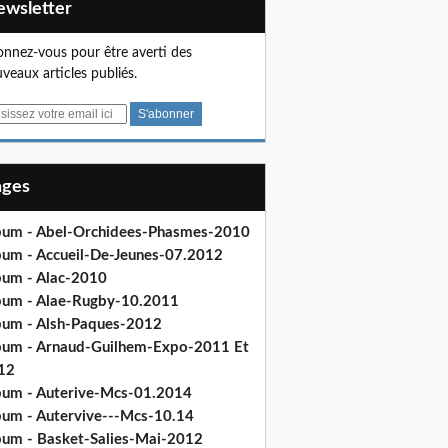
Newsletter
nnez-vous pour être averti des
veaux articles publiés.
Pages
bum - Abel-Orchidees-Phasmes-2010
bum - Accueil-De-Jeunes-07.2012
bum - Alac-2010
bum - Alae-Rugby-10.2011
bum - Alsh-Paques-2012
bum - Arnaud-Guilhem-Expo-2011 Et
12
bum - Auterive-Mcs-01.2014
bum - Autervive---Mcs-10.14
bum - Basket-Salies-Mai-2012