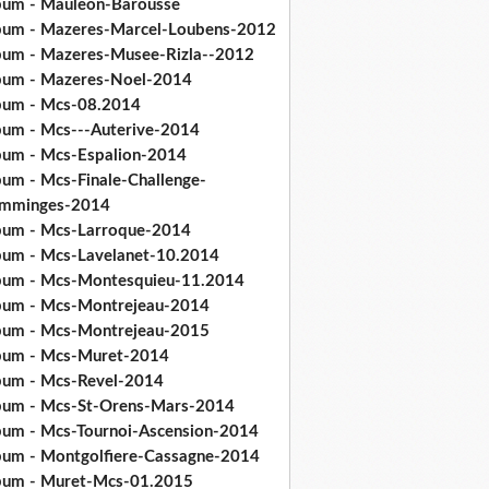
bum - Mauleon-Barousse
bum - Mazeres-Marcel-Loubens-2012
bum - Mazeres-Musee-Rizla--2012
bum - Mazeres-Noel-2014
bum - Mcs-08.2014
bum - Mcs---Auterive-2014
bum - Mcs-Espalion-2014
bum - Mcs-Finale-Challenge-
mminges-2014
bum - Mcs-Larroque-2014
bum - Mcs-Lavelanet-10.2014
bum - Mcs-Montesquieu-11.2014
bum - Mcs-Montrejeau-2014
bum - Mcs-Montrejeau-2015
bum - Mcs-Muret-2014
bum - Mcs-Revel-2014
bum - Mcs-St-Orens-Mars-2014
bum - Mcs-Tournoi-Ascension-2014
bum - Montgolfiere-Cassagne-2014
bum - Muret-Mcs-01.2015