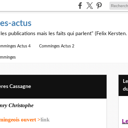
s-actus
les publications mais les faits qui parlent" (Felix Kersten.
mminges Actus 4
Comminges Actus 2
omminges
Les Jeunes et l'APEAI Mazères-
ères Cassagne
du
enry Christophe
ingeois ouvert >
link
Le