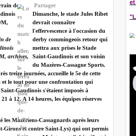
et
Partager
Dimanche, le stade Jules Ribet
"L
devrait connaître
l'effervescence à l'occasion du
in de
derby commingeois retour qui
dinois
mettra aux prises le Stade
M, archives,
Saint-Gaudinois et son voisin
du Mazères-Cassagne Sports.
ès treize journées, accueille le 5e de cette
n et le tout pour une confrontation qui
s Saint-Gaudinois s'étaient imposés à
21 à 12. A 14 heures, les équipes réserves
é les Mazèriens-Cassagnards après leurs
nt-Girons et contre Saint-Lys) qui ont permis