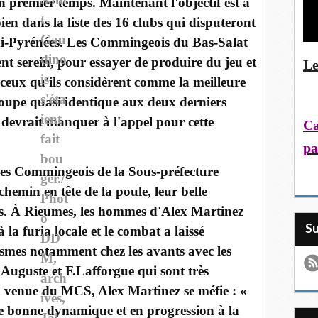
n premier temps. Maintenant l'objectif est à
ien dans la liste des 16 clubs qui disputeront
di-Pyrénées. Les Commingeois du Bas-Salat
nt serein, pour essayer de produire du jeu et
Le
 ceux qu'ils considèrent comme la meilleure
oupe quasi identique aux deux derniers
devrait manquer à l'appel pour cette
Ca
pa
les Commingeois de la Sous-préfecture
emin en tête de la poule, leur belle
os. À Rieumes, les hommes d'Alex Martinez
S
la furia locale et le combat a laissé
ismes notamment chez les avants avec les
Auguste et F.Lafforgue qui sont très
la venue du MCS, Alex Martinez se méfie : «
ne bonne dynamique et en progression à la