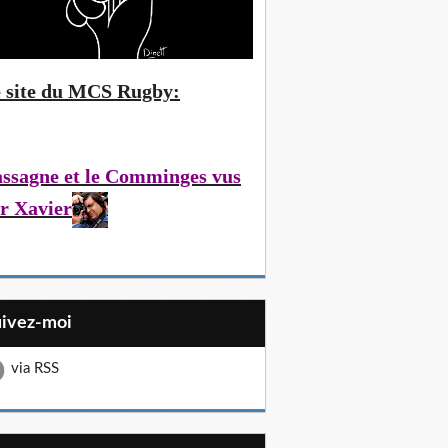
 site du MCS Rugby:
ssagne et le Comminges vus
r Xavier
uivez-moi
via RSS