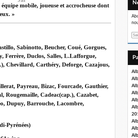
e équipe mobile, joueuse et accrocheuse dont
ieux. »
Abo
nou
E
m
lo, Sabinotto, Beucher, Coué, Gorgues,
a
i
y, Ferrère, Duclos, Salles, L.Lafforgue,
l
), Chevillard, Carthéry, Deforge, Cazajous,
Al
Al
t, Payreau, Bizac, Fourcade, Gauthier,
Al
Al
l, Rougemaille, Cadeac(cap.), Cazabet,
Al
éo, Dupuy, Barrouche, Lacombre,
Al
20
Al
i-Pyrénées)
Al
Al