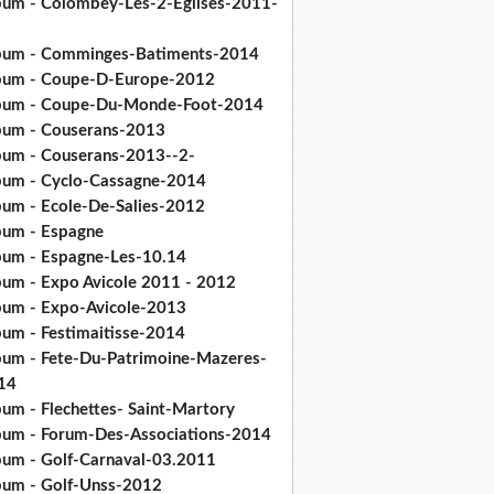
bum - Colombey-Les-2-Eglises-2011-
bum - Comminges-Batiments-2014
bum - Coupe-D-Europe-2012
bum - Coupe-Du-Monde-Foot-2014
bum - Couserans-2013
bum - Couserans-2013--2-
bum - Cyclo-Cassagne-2014
bum - Ecole-De-Salies-2012
bum - Espagne
bum - Espagne-Les-10.14
bum - Expo Avicole 2011 - 2012
bum - Expo-Avicole-2013
bum - Festimaitisse-2014
bum - Fete-Du-Patrimoine-Mazeres-
14
bum - Flechettes- Saint-Martory
bum - Forum-Des-Associations-2014
bum - Golf-Carnaval-03.2011
bum - Golf-Unss-2012