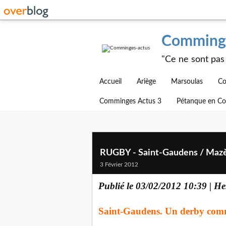
Comminge
"Ce ne sont pas 
Accueil
Ariège
Marsoulas
Co
Comminges Actus 3
Pétanque en C
RUGBY - Saint-Gaudens / Maz
3 Février 2012
Publié le 03/02/2012 10:39 | H
Saint-Gaudens. Un derby comm