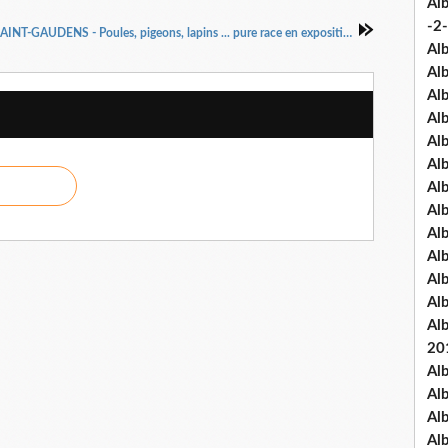
Al
-2-
SAINT-GAUDENS - Poules, pigeons, lapins ... pure race en exposition
Al
Al
Al
Al
Al
Al
Al
Al
Al
Al
Al
Al
Al
20
Al
Al
Al
Al