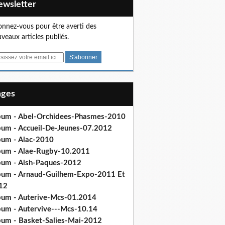
Newsletter
nnez-vous pour être averti des
veaux articles publiés.
Pages
bum - Abel-Orchidees-Phasmes-2010
bum - Accueil-De-Jeunes-07.2012
bum - Alac-2010
bum - Alae-Rugby-10.2011
bum - Alsh-Paques-2012
bum - Arnaud-Guilhem-Expo-2011 Et
12
bum - Auterive-Mcs-01.2014
bum - Autervive---Mcs-10.14
bum - Basket-Salies-Mai-2012