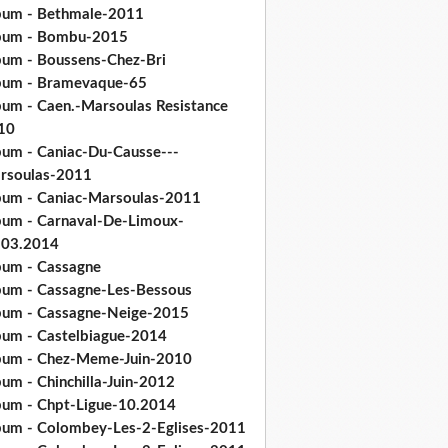
bum - Bethmale-2011
bum - Bombu-2015
bum - Boussens-Chez-Bri
bum - Bramevaque-65
bum - Caen.-Marsoulas Resistance
10
bum - Caniac-Du-Causse---
rsoulas-2011
bum - Caniac-Marsoulas-2011
bum - Carnaval-De-Limoux-
.03.2014
bum - Cassagne
bum - Cassagne-Les-Bessous
bum - Cassagne-Neige-2015
bum - Castelbiague-2014
bum - Chez-Meme-Juin-2010
um - Chinchilla-Juin-2012
bum - Chpt-Ligue-10.2014
bum - Colombey-Les-2-Eglises-2011