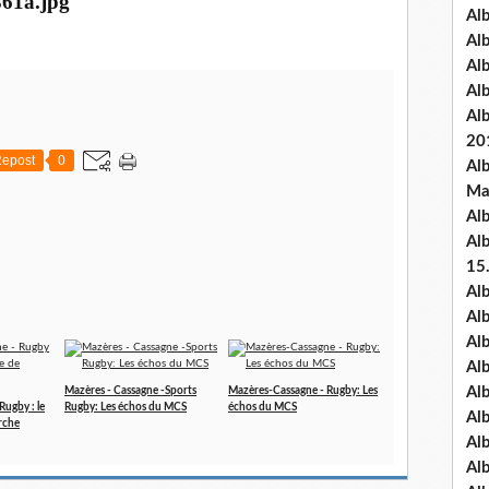
Al
Al
Al
Al
Al
20
epost
0
Al
Ma
Al
Al
15
Al
Al
Al
Al
Al
Mazères - Cassagne -Sports
Mazères-Cassagne - Rugby: Les
Rugby : le
Rugby: Les échos du MCS
échos du MCS
Alb
rche
Al
Al