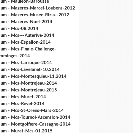
bum - Mauleon-Barousse
bum - Mazeres-Marcel-Loubens-2012
bum - Mazeres-Musee-Rizla--2012
bum - Mazeres-Noel-2014
bum - Mcs-08.2014
bum - Mcs---Auterive-2014
bum - Mcs-Espalion-2014
bum - Mcs-Finale-Challenge-
mminges-2014
bum - Mcs-Larroque-2014
bum - Mcs-Lavelanet-10.2014
bum - Mcs-Montesquieu-11.2014
bum - Mcs-Montrejeau-2014
bum - Mcs-Montrejeau-2015
bum - Mcs-Muret-2014
bum - Mcs-Revel-2014
bum - Mcs-St-Orens-Mars-2014
bum - Mcs-Tournoi-Ascension-2014
bum - Montgolfiere-Cassagne-2014
bum - Muret-Mcs-01.2015