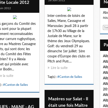
26 Juin 2012
ête Locale 2012
uin 2012
Abo
Inter-centres de loisirs de
nou
Salies, Mane, Cassagne et
es garçons du Comité des
Marsoulas: jeudi 28 à partir
E
s sont pour la plupart
de 17h30 au Village de la
m
lement reconnaissables
Justale de Mane, sur le
a
leur carrure rugbystique,
thème des Jeux Olympiques.
i
re au Mazères Cassagne
Golf: du vendredi 29 au
l
ts, qui sont donc les
dimanche 1er juillet: 1ère
es du Comité des Fêtes
Al
coupe d'Europe des clubs en
rien? Il y a Alexia
Pitch and Putt....
Al
et qui préside avec
Al
Lire la suite
or Bodin...
Al
re la suite
Tag(s) :
#Canton de Salies
Al
Al
) :
#Canton de Salies
20
Al
Mazères sur Salat - Il
Al
était une fois Maître
Al
LIES - MANE - AG