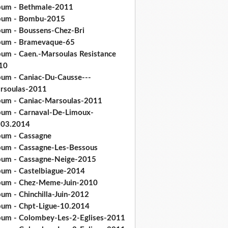
bum - Bethmale-2011
bum - Bombu-2015
bum - Boussens-Chez-Bri
bum - Bramevaque-65
bum - Caen.-Marsoulas Resistance
10
bum - Caniac-Du-Causse---
rsoulas-2011
bum - Caniac-Marsoulas-2011
bum - Carnaval-De-Limoux-
.03.2014
bum - Cassagne
bum - Cassagne-Les-Bessous
bum - Cassagne-Neige-2015
bum - Castelbiague-2014
bum - Chez-Meme-Juin-2010
um - Chinchilla-Juin-2012
bum - Chpt-Ligue-10.2014
bum - Colombey-Les-2-Eglises-2011