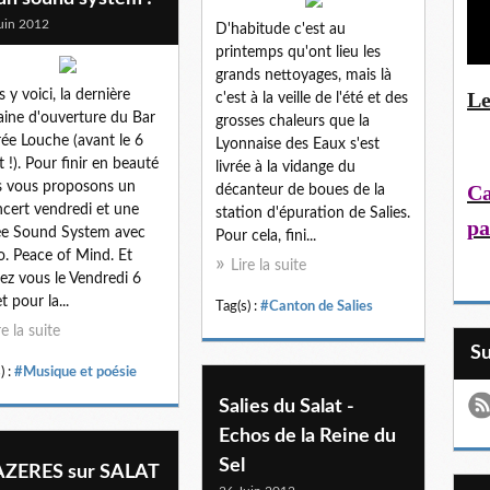
uin 2012
D'habitude c'est au
printemps qu'ont lieu les
grands nettoyages, mais là
Le
 y voici, la dernière
c'est à la veille de l'été et des
ine d'ouverture du Bar
grosses chaleurs que la
ée Louche (avant le 6
Lyonnaise des Eaux s'est
et !). Pour finir en beauté
livrée à la vidange du
 vous proposons un
Ca
décanteur de boues de la
cert vendredi et une
station d'épuration de Salies.
pa
ée Sound System avec
Pour cela, fini...
so. Peace of Mind. Et
Lire la suite
ez vous le Vendredi 6
et pour la...
Tag(s) :
#Canton de Salies
re la suite
S
) :
#Musique et poésie
Salies du Salat -
Echos de la Reine du
Sel
ZERES sur SALAT