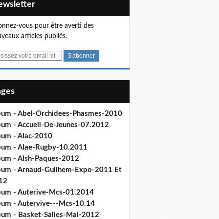
Newsletter
nnez-vous pour être averti des
veaux articles publiés.
Pages
bum - Abel-Orchidees-Phasmes-2010
bum - Accueil-De-Jeunes-07.2012
bum - Alac-2010
bum - Alae-Rugby-10.2011
bum - Alsh-Paques-2012
bum - Arnaud-Guilhem-Expo-2011 Et
12
bum - Auterive-Mcs-01.2014
bum - Autervive---Mcs-10.14
bum - Basket-Salies-Mai-2012