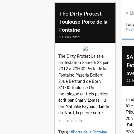
The Dirty Protest -
Li
Toulouse Porte de la
Tag(s
Fontaine
Toul
21 Juin 2012
The Dirty Protest La sale
SA
protestation Samedi 23 juin
Fe
2012 à 20H30 Porte de la
av
Fontaine Pizzeria Belfort
21 J
2.rue Bertrand de Born
31000 Toulouse Un
monologue en trois parties
Jeud
écrit par Charly Lomas, l u
fête
par Nathalie Pagnac Irlande
Trib
du Nord, la guerre entre...
20h 
Lire la suite
d'ab
revi
Tag(s) :
#Porte de la Fontaine