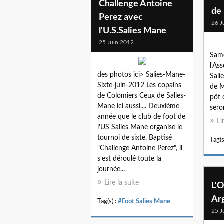
Challenge Antoine
de
Perez avec
26 J
l'U.S.Salies Mane
25 Juin 2012
Same
l'As
des photos ici> Salies-Mane-
Sali
Sixte-juin-2012 Les copains
de M
de Colomiers Ceux de Salies-
pôt 
Mane ici aussi.... Deuxième
sero
année que le club de foot de
Li
l'US Salies Mane organise le
tournoi de sixte. Baptisé
Tag(s
"Challenge Antoine Perez", il
s'est déroulé toute la
journée...
Lire la suite
L'
Ar
Tag(s) :
#Foot Salies Mane
25 J