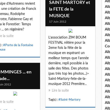
Al
SAINT MARTORY et
uipe d'Autresens revient
Al
 une création de Franck
la FETE de la
Al
ereau, Rodolphe
MUSIQUE
Al
otte, Fabienne Gay et
17 Juin 2012
Al
fa le Forestier: Temps
Al
e ... on régénère?
Al
re la suite
L’association ZIM BOUM
Al
FESTIVAL réitère pour la
) :
#Porte de la Fontaine
Co
2eme fois la fête de la
ouse
Al
musique en espérant un
Al
meilleur temps que l’année
Al
dernière, repli possible à la
salle des fêtes. Des photos
Al
MMINGES ... en
(pas très top les photos...)>
Al
ade...
Saint-Martory-fete-de-la-
Al
musique-2012 Première...
uin 2012
Al
Lire la suite
Al
Al
Tag(s) :
#Saint-Martory
re la suite
Al
Al