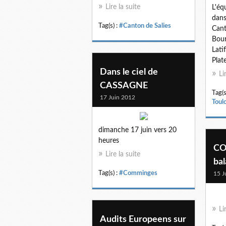
Lire la suite
L'éq
dans
Tag(s) :
#Canton de Salies
Cant
Bour
Lati
Plat
Dans le ciel de
Li
CASSAGNE
Tag(s
17 Juin 2012
Toul
dimanche 17 juin vers 20
heures
CO
Lire la suite
bal
Tag(s) :
#Comminges
15 J
Li
Audits Europeens sur