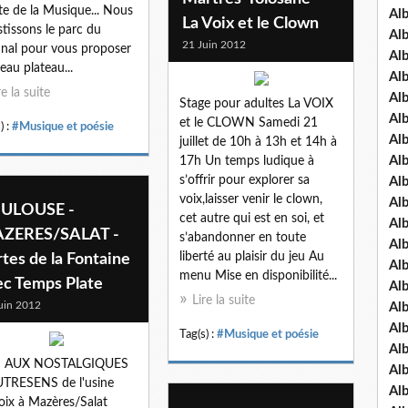
ête de la Musique... Nous
Al
La Voix et le Clown
stissons le parc du
Al
21 Juin 2012
unal pour vous proposer
Al
eau plateau...
Al
re la suite
Al
Stage pour adultes La VOIX
Al
et le CLOWN Samedi 21
) :
#Musique et poésie
Al
juillet de 10h à 13h et 14h à
Al
17h Un temps ludique à
s’offrir pour explorer sa
Al
voix,laisser venir le clown,
Al
ULOUSE -
cet autre qui est en soi, et
Al
ZERES/SALAT -
s’abandonner en toute
Al
liberté au plaisir du jeu Au
tes de la Fontaine
Al
menu Mise en disponibilité...
ec Temps Plate
Al
Lire la suite
uin 2012
Al
Al
Tag(s) :
#Musique et poésie
Al
S AUX NOSTALGIQUES
Al
TRESENS de l'usine
Al
oix à Mazères/Salat