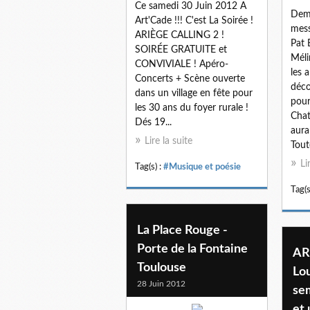
Ce samedi 30 Juin 2012 A
Dem
Art'Cade !!! C'est La Soirée !
mess
ARIÈGE CALLING 2 !
Pat 
SOIRÉE GRATUITE et
Méli
CONVIVIALE ! Apéro-
les 
Concerts + Scène ouverte
déco
dans un village en fête pour
pour
les 30 ans du foyer rurale !
Chat
Dés 19...
aura
Lire la suite
Tout
Li
Tag(s) :
#Musique et poésie
Tag(s
La Place Rouge -
Porte de la Fontaine
AR
Toulouse
Lo
28 Juin 2012
se
et 