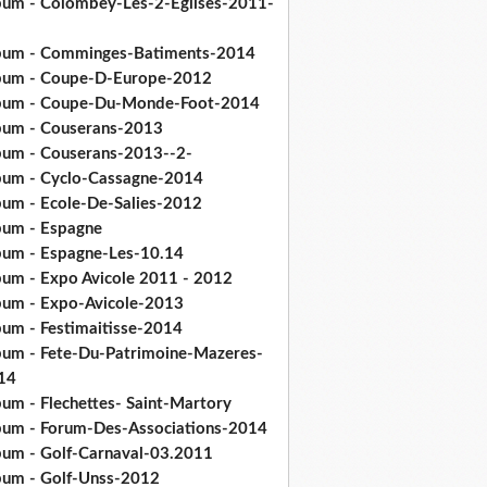
bum - Colombey-Les-2-Eglises-2011-
bum - Comminges-Batiments-2014
bum - Coupe-D-Europe-2012
bum - Coupe-Du-Monde-Foot-2014
bum - Couserans-2013
bum - Couserans-2013--2-
bum - Cyclo-Cassagne-2014
bum - Ecole-De-Salies-2012
bum - Espagne
bum - Espagne-Les-10.14
bum - Expo Avicole 2011 - 2012
bum - Expo-Avicole-2013
bum - Festimaitisse-2014
bum - Fete-Du-Patrimoine-Mazeres-
14
bum - Flechettes- Saint-Martory
bum - Forum-Des-Associations-2014
bum - Golf-Carnaval-03.2011
bum - Golf-Unss-2012