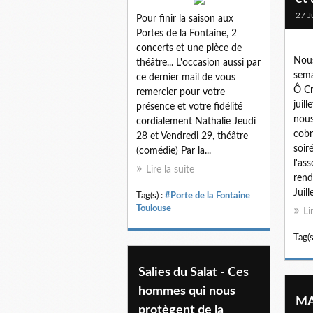
27 J
Pour finir la saison aux
Portes de la Fontaine, 2
concerts et une pièce de
Nous
théâtre... L'occasion aussi par
sema
ce dernier mail de vous
Ô Cr
remercier pour votre
juill
présence et votre fidélité
nous
cordialement Nathalie Jeudi
cobn
28 et Vendredi 29, théâtre
soir
(comédie) Par la...
l'as
Lire la suite
rend
Juill
Tag(s) :
#Porte de la Fontaine
Toulouse
Li
Tag(s
Salies du Salat - Ces
hommes qui nous
MA
protègent de la