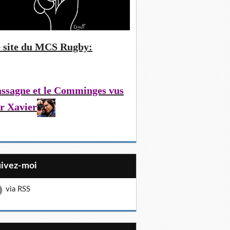
 site du MCS Rugby:
ssagne et le Comminges vus
r Xavier
uivez-moi
via RSS