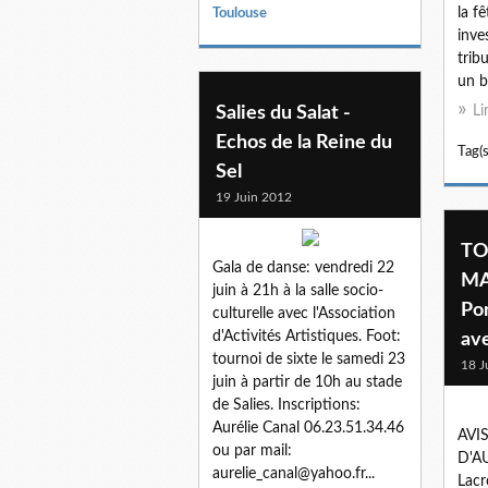
la f
Toulouse
inve
trib
un b
Salies du Salat -
Li
Echos de la Reine du
Tag(s
Sel
19 Juin 2012
TO
Gala de danse: vendredi 22
MA
juin à 21h à la salle socio-
Por
culturelle avec l'Association
d'Activités Artistiques. Foot:
av
tournoi de sixte le samedi 23
18 J
juin à partir de 10h au stade
de Salies. Inscriptions:
Aurélie Canal 06.23.51.34.46
AVI
ou par mail:
D'AU
aurelie_canal@yahoo.fr...
Lacr