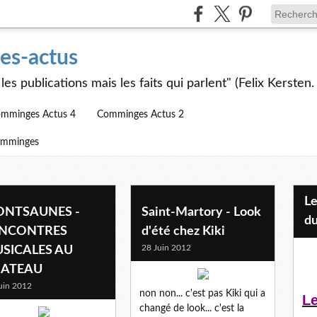
s-actus
les publications mais les faits qui parlent" (Felix Kersten.
mminges Actus 4
Comminges Actus 2
omminges
Les Jeunes et l'APEAI Mazères-
NTSAUNES -
Saint-Martory - Look
du
NCONTRES
d'été chez Kiki
28 Juin 2012
SICALES AU
ATEAU
uin 2012
non non... c'est pas Kiki qui a
Le
changé de look... c'est la