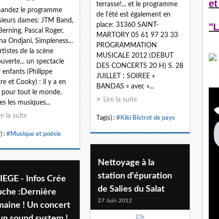
et
terrasse!... et le programme
andez le programme
de l'été est également en
ieurs dames: JTM Band,
"L
place: 31360 SAINT-
Berning, Pascal Roger,
MARTORY 05 61 97 23 33
na Ondjani, Simpleness...
PROGRAMMATION
artistes de la scène
MUSICALE 2012 (DEBUT
uverte... un spectacle
DES CONCERTS 20 H) S. 28
 enfants (Philippe
JUILLET : SOIREE «
re et Cooky) : il y a en
BANDAS » avec «...
 pour tout le monde.
Lire la suite
es les musiques...
re la suite
Tag(s) :
#Kiki Bistrot de pays
) :
#Musique et poésie
Nettoyage à la
station d'épuration
IEGE - Infos Crée
de Salies du Salat
uche :Dernière
27 Juin 2012
maine ! Un concert
un sound system !