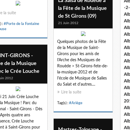
La Salsa de Rouède à
Al
-2-
la Fête de la Musique
re la suite
Al
de St Girons (09)
Al
21 Juin 2012
) :
#Porte de la Fontaine
Al
ouse
Al
Al
Quelques photos de la Fête
Al
de la Musique de Saint-
Girons pour les amis de
Al
INT-GIRONS -
l'Arche des Musiques de
Al
te de la Musique
Rouède > St-Girons-fete-de-
Al
ec le Crée Louche
la-musique-2012 et de
Al
uin 2012
l'école de Musique de Salies
Al
du Salat et d'autres....
Al
Lire la suite
Al
i 21 Juin Crée Louche
20
 la Musique ! Parc du
Tag(s) :
#Ariège
Al
unal - Saint-Girons - Dès
Al
Après quatre ans
Al
sence, Crée Louche
ent à Saint-Girons pour
Al
Martres-Tolosane -