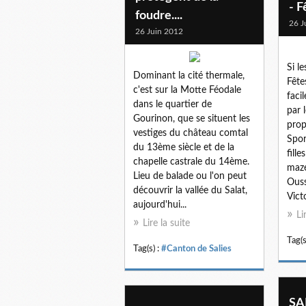
- F
foudre....
26 J
26 Juin 2012
Si l
Dominant la cité thermale,
Fête
c'est sur la Motte Féodale
faci
dans le quartier de
par 
Gourinon, que se situent les
prop
vestiges du château comtal
Spor
du 13ème siècle et de la
fill
chapelle castrale du 14ème.
mazé
Lieu de balade ou l'on peut
Ouss
découvrir la vallée du Salat,
Vict
aujourd'hui...
Li
Lire la suite
Tag(s
Tag(s) :
#Canton de Salies
SA