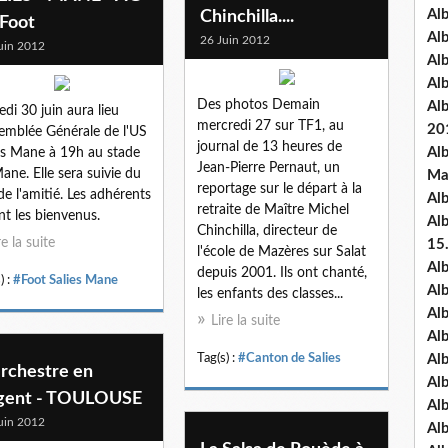
Al
Chinchilla....
 Foot
Al
26 Juin 2012
uin 2012
Al
Al
Des photos Demain
Al
di 30 juin aura lieu
mercredi 27 sur TF1, au
20
semblée Générale de l'US
journal de 13 heures de
Al
es Mane à 19h au stade
Jean-Pierre Pernaut, un
ane. Elle sera suivie du
Ma
reportage sur le départ à la
de l'amitié. Les adhérents
Al
retraite de Maître Michel
nt les bienvenus.
Al
Chinchilla, directeur de
re la suite
15
l'école de Mazères sur Salat
Al
depuis 2001. Ils ont chanté,
) :
#Foot Salies Mane
Al
les enfants des classes...
Al
Lire la suite
Al
Tag(s) :
#Canton de Salies
Al
Orchestre en
Alb
gent - TOULOUSE
Al
uin 2012
Al