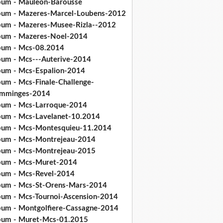
bum - Mauleon-Barousse
bum - Mazeres-Marcel-Loubens-2012
bum - Mazeres-Musee-Rizla--2012
bum - Mazeres-Noel-2014
bum - Mcs-08.2014
bum - Mcs---Auterive-2014
bum - Mcs-Espalion-2014
bum - Mcs-Finale-Challenge-
mminges-2014
bum - Mcs-Larroque-2014
bum - Mcs-Lavelanet-10.2014
bum - Mcs-Montesquieu-11.2014
bum - Mcs-Montrejeau-2014
bum - Mcs-Montrejeau-2015
bum - Mcs-Muret-2014
bum - Mcs-Revel-2014
bum - Mcs-St-Orens-Mars-2014
bum - Mcs-Tournoi-Ascension-2014
bum - Montgolfiere-Cassagne-2014
bum - Muret-Mcs-01.2015