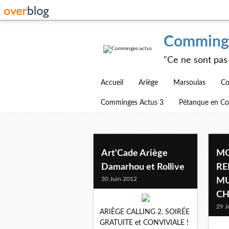
Comminge
"Ce ne sont pas 
Accueil
Ariège
Marsoulas
Co
Comminges Actus 3
Pétanque en C
Art'Cade Ariège
MO
Damarhou et Rollive
RE
30 Juin 2012
MU
CH
29 J
ARIÈGE CALLING 2. SOIRÉE
GRATUITE et CONVIVIALE !