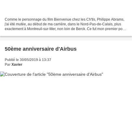
Comme le personnage du film Bienvenue chez les Ch'tis, Philippe Abrams,
j'ai été mutée, au début de ma carrière, dans le Nord-Pas-de-Calais, plus
exactement à Montreuil-sur-Mer, non loin de Berck. Ce fut mon premier poste
d'enseignante dans un collège......
50ème anniversaire d'Airbus
Publié le 30/05/2019 à 13:37
Par
Xavier