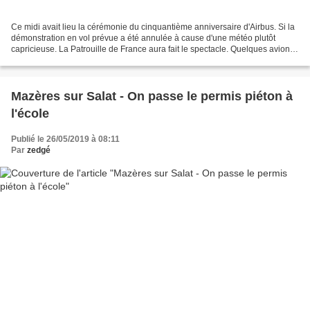
Ce midi avait lieu la cérémonie du cinquantième anniversaire d'Airbus. Si la
démonstration en vol prévue a été annulée à cause d'une météo plutôt
capricieuse. La Patrouille de France aura fait le spectacle. Quelques avions
(A380 et Béluga XL en tête)...
Mazères sur Salat - On passe le permis piéton à
l'école
Publié le 26/05/2019 à 08:11
Par
zedgé