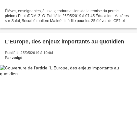
Élèves, enseignantes, élus et gendarmes lors de la remise du permis
piéton./ PhotoDDM, Z. G. Publié le 26/05/2019 à 07:45 Éducation, Mazères-
sur-Salat, Sécurité routière Matinée inédite pour les 25 élèves de CE1 et
CE2 de l'institutrice Cécile Rossignol...
L'Europe, des enjeux importants au quotidien
Publié le 25/05/2019 à 10:04
Par
zedgé