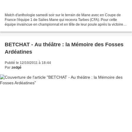
Match d'anthologie samedi soir sur le terrain de Mane avec en Coupe de
France l'équipe 1 de Salies Mane qui recevra Tarbes (CFA). Pour cette
équipe invaincue en championnat et en tête de leur poule après la victoire
écrasante contre Pays d'Olmes le week-end...
BETCHAT - Au théâtre : la Mémoire des Fosses
Ardéatines
Publié le 12/10/2011 à 18:44
Par
zedgé