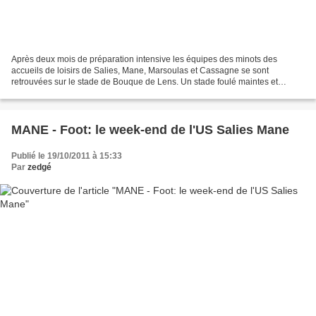
Après deux mois de préparation intensive les équipes des minots des
accueils de loisirs de Salies, Mane, Marsoulas et Cassagne se sont
retrouvées sur le stade de Bouque de Lens. Un stade foulé maintes et
maintes fois par William Servat, que l'on retrouvera...
MANE - Foot: le week-end de l'US Salies Mane
Publié le 19/10/2011 à 15:33
Par
zedgé