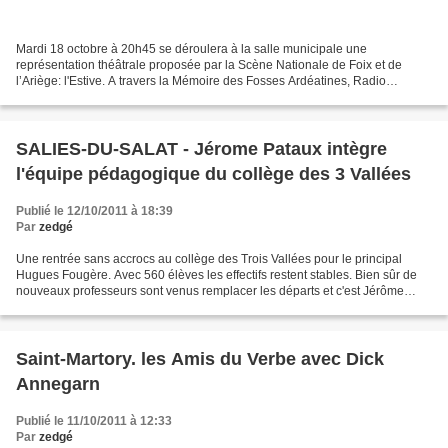
Mardi 18 octobre à 20h45 se déroulera à la salle municipale une
représentation théâtrale proposée par la Scène Nationale de Foix et de
l’Ariège: l'Estive. A travers la Mémoire des Fosses Ardéatines, Radio
Clandestine et la compagnie In Situ retrace le...
SALIES-DU-SALAT - Jérome Pataux intègre
l'équipe pédagogique du collège des 3 Vallées
Publié le 12/10/2011 à 18:39
Par
zedgé
Une rentrée sans accrocs au collège des Trois Vallées pour le principal
Hugues Fougère. Avec 560 élèves les effectifs restent stables. Bien sûr de
nouveaux professeurs sont venus remplacer les départs et c'est Jérôme
Pataux qui en tant que principal-adjoint...
Saint-Martory. les Amis du Verbe avec Dick
Annegarn
Publié le 11/10/2011 à 12:33
Par
zedgé