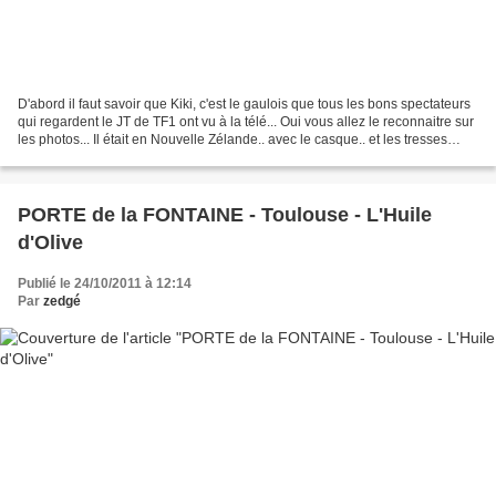
D'abord il faut savoir que Kiki, c'est le gaulois que tous les bons spectateurs
qui regardent le JT de TF1 ont vu à la télé... Oui vous allez le reconnaitre sur
les photos... Il était en Nouvelle Zélande.. avec le casque.. et les tresses
rouges. Après...
PORTE de la FONTAINE - Toulouse - L'Huile
d'Olive
Publié le 24/10/2011 à 12:14
Par
zedgé