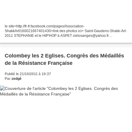
le site>http://fr-fr.facebook.com/pages/Association-
ShakkArt/160021667401430>link des photos ici> Saint-Gaudens-Shakk-Art-
2011 STEPHANIE et le HIP'HOP à ASPET cielosanges@yahoo.fr
ANIMATION GRAFF DJ DING NICOLAS ROBIN VINCENT DAVID GAEL
ETIENNE ILENGOU...
Colombey les 2 Eglises. Congrès des Médaillés
de la Résistance Française
Publié le 21/10/2011 à 10:37
Par
zedgé