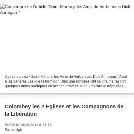
Des photos ici> Saint-Martory. les Amis du Verbe avec Dick Annegarn "Abal
a las carièras Las idieas formigon Dins una roncaire Ont se vira ma rason":
quelques rimes poétiques en occitan gravées sur du marbre et déposées sur
la façade du bistrot "Chez...
Colombey les 2 Eglises et les Compagnons de
la Libération
Publié le 10/10/2011 à 13:16
Par
zedgé