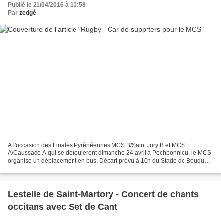
Publié le 21/04/2016 à 10:58
Par
zedgé
A l'occasion des Finales Pyrénéennes MCS B/Saint Jory B et MCS
A/Caussade A qui se dérouleront dimanche 24 avril à Pechbonnieu, le MCS
organise un déplacement en bus. Départ prévu à 10h du Stade de Bouque
de Lens, apporter un pique-nique. S'inscrire auprès...
Lestelle de Saint-Martory - Concert de chants
occitans avec Set de Cant