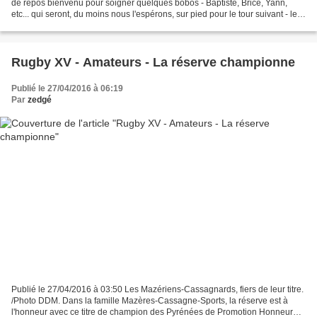
de repos bienvenu pour soigner quelques bobos - Baptiste, Brice, Yann,
etc... qui seront, du moins nous l'espérons, sur pied pour le tour suivant - le
championnat de France reprendra...
Rugby XV - Amateurs - La réserve championne
Publié le 27/04/2016 à 06:19
Par
zedgé
Publié le 27/04/2016 à 03:50 Les Mazériens-Cassagnards, fiers de leur titre.
/Photo DDM. Dans la famille Mazères-Cassagne-Sports, la réserve est à
l'honneur avec ce titre de champion des Pyrénées de Promotion Honneur