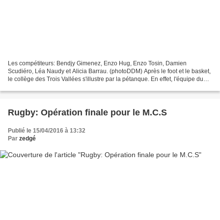
Les compétiteurs: Bendjy Gimenez, Enzo Hug, Enzo Tosin, Damien
Scudiéro, Léa Naudy et Alicia Barrau. (photoDDM) Après le foot et le basket,
le collège des Trois Vallées s'illustre par la pétanque. En effet, l'équipe du
collège s'est qualifiée pour les...
Rugby: Opération finale pour le M.C.S
Publié le 15/04/2016 à 13:32
Par
zedgé