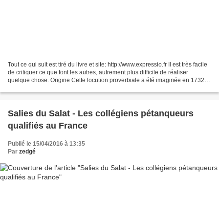
Tout ce qui suit est tiré du livre et site: http://www.expressio.fr Il est très facile
de critiquer ce que font les autres, autrement plus difficile de réaliser
quelque chose. Origine Cette locution proverbiale a été imaginée en 1732
par Philippe Néricault,...
Salies du Salat - Les collégiens pétanqueurs
qualifiés au France
Publié le 15/04/2016 à 13:35
Par
zedgé