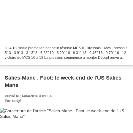
H -4 1/2 finale promotion honneur réserve MCS II - Bressols II Mcs - bressols
5" 3 - 3 9" 3 - 3 13" 3 - 6 23" 10 - 6 29" 10 - 9 31" 13 - 9 45" 16 - 9 70" 16 - 12
victoire du MCS 16 à 12 La pression commence à monter Départ prévu à
14h30 du stade de Bouque...
Salies-Mane . Foot: le week-end de l'US Salies
Mane
Publié le 16/04/2016 à 09:04
Par
zedgé