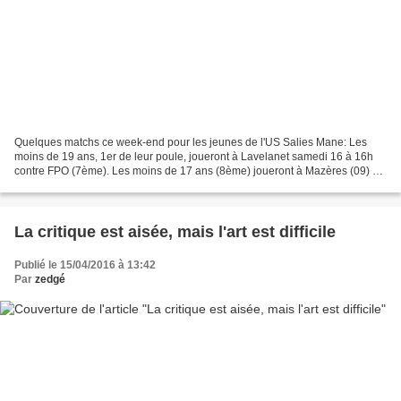
Quelques matchs ce week-end pour les jeunes de l'US Salies Mane: Les
moins de 19 ans, 1er de leur poule, joueront à Lavelanet samedi 16 à 16h
contre FPO (7ème). Les moins de 17 ans (8ème) joueront à Mazères (09) à
16h face à Bale (10ème). Les moins de...
La critique est aisée, mais l'art est difficile
Publié le 15/04/2016 à 13:42
Par
zedgé