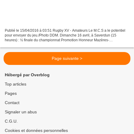
Publié le 15/04/2016 à 03:51 Rugby XV - Amateurs Le M.C.S a le potentiel
pour envoyer du jeu./Photo DDM. Dimanche 16 avril, à Saverdun (15
heures) : ½ finale du championnat Promotion Honneur Mazères-
Cassagne/Tarascon Souvent, les plus grandes frayeurs...
Page suivante >
Hébergé par Overblog
Top articles
Pages
Contact
Signaler un abus
C.G.U.
Cookies et données personnelles