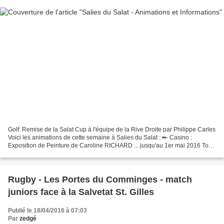
Golf: Remise de la Salat Cup à l'équipe de la Rive Droite par Philippe Carles
Voici les animations de cette semaine à Salies du Salat : ••- Casino :
Exposition de Peinture de Caroline RICHARD ... jusqu'au 1er mai 2016 Tous
les jours à l'espace culturel...
Rugby - Les Portes du Comminges - match
juniors face à la Salvetat St. Gilles
Publié le 18/04/2016 à 07:03
Par
zedgé