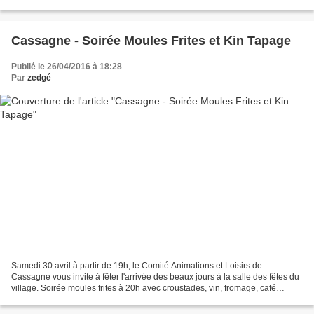
réservistes de Vincent Ribère...
Cassagne - Soirée Moules Frites et Kin Tapage
Publié le 26/04/2016 à 18:28
Par
zedgé
Samedi 30 avril à partir de 19h, le Comité Animations et Loisirs de
Cassagne vous invite à fêter l'arrivée des beaux jours à la salle des fêtes du
village. Soirée moules frites à 20h avec croustades, vin, fromage, café
(adultes: 12€ et enfants - de 12...