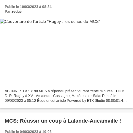
Publié le 10/03/2023 à 08:34
Par
zedgé
ABONNÉS La "B" du MCS a répondu présent durant trente minutes…DDM,
D. R. Rugby à XV - Amateurs, Cassagne, Mazères-sur-Salat Publié le
09/03/2023 à 05:12 Écouter cet article Powered by ETX Studio 00:00/01:44
Repas des supporters Pour le dernier match de...
MCS: Réussir un coup à Lalande-Aucamville !
Publié le 04/03/2023 à 10:03