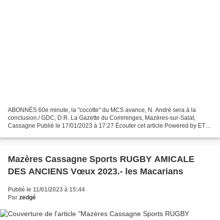
ABONNÉS 60e minute, la "cocotte" du MCS avance, N. André sera à la
conclusion./ GDC, D.R. La Gazette du Comminges, Mazères-sur-Salat,
Cassagne Publié le 17/01/2023 à 17:27 Écouter cet article Powered by ETX
Studio 00:00/02:22 À Cassagne : MCS bat l’Aviron...
Mazères Cassagne Sports RUGBY AMICALE
DES ANCIENS Vœux 2023.- les Macarians
Publié le 11/01/2023 à 15:44
Par
zedgé