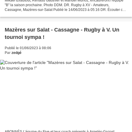
Mikaël Eliautout, Renaud Gauthier et Manuel Munoz, encadreront l’équipe
"B" la saison prochaine. Photo DDM. DR. Rugby à XV - Amateurs,
Cassagne, Mazères-sur-Salat Publié le 14/06/2023 à 05:16 DR. Écouter cet
article Powered by ETX Studio 00:00/01:49 ECOLE...
Mazères sur Salat - Cassagne - Rugby à V. Un
tournoi sympa !
Publié le 01/06/2023 à 08:06
Par
zedgé
ABONNÉS L’équipe du Five et leur coach présents à Argelès-Gazost.