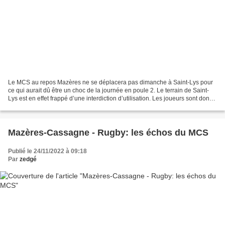
Le MCS au repos Mazères ne se déplacera pas dimanche à Saint-Lys pour
ce qui aurait dû être un choc de la journée en poule 2. Le terrain de Saint-
Lys est en effet frappé d’une interdiction d’utilisation. Les joueurs sont donc
en vacances une semaine avant...
Mazères-Cassagne - Rugby: les échos du MCS
Publié le 24/11/2022 à 09:18
Par
zedgé