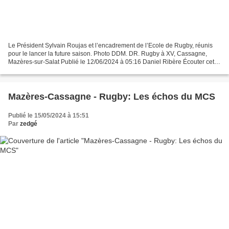
Le Président Sylvain Roujas et l’encadrement de l’Ecole de Rugby, réunis
pour le lancer la future saison. Photo DDM. DR. Rugby à XV, Cassagne,
Mazères-sur-Salat Publié le 12/06/2024 à 05:16 Daniel Ribère Écouter cet
article Powered by ETX Studio 00:00/01:39 Une...
Mazères-Cassagne - Rugby: Les échos du MCS
Publié le 15/05/2024 à 15:51
Par
zedgé