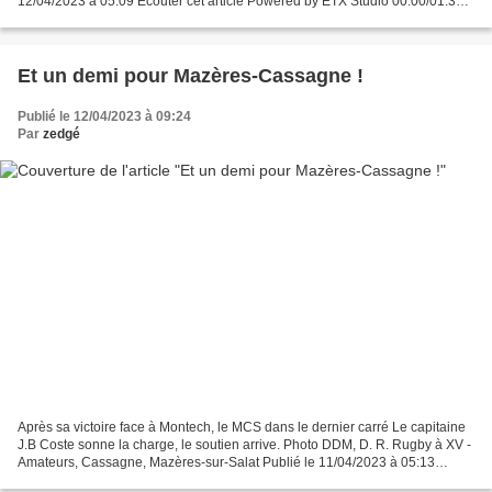
12/04/2023 à 05:09 Écouter cet article Powered by ETX Studio 00:00/01:39 .
Ecole de rugby. Bon comportement des...
Et un demi pour Mazères-Cassagne !
Publié le 12/04/2023 à 09:24
Par
zedgé
Après sa victoire face à Montech, le MCS dans le dernier carré Le capitaine
J.B Coste sonne la charge, le soutien arrive. Photo DDM, D. R. Rugby à XV -
Amateurs, Cassagne, Mazères-sur-Salat Publié le 11/04/2023 à 05:13
Écouter cet article Powered by ETX...