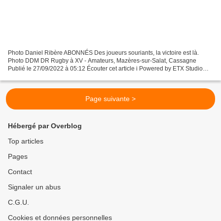
Photo Daniel Ribère ABONNÉS Des joueurs souriants, la victoire est là.
Photo DDM DR Rugby à XV - Amateurs, Mazères-sur-Salat, Cassagne
Publié le 27/09/2022 à 05:12 Écouter cet article i Powered by ETX Studio
00:00 / 02:39 A Cassagne: Stade de Bouque de...
Page suivante >
Hébergé par Overblog
Top articles
Pages
Contact
Signaler un abus
C.G.U.
Cookies et données personnelles