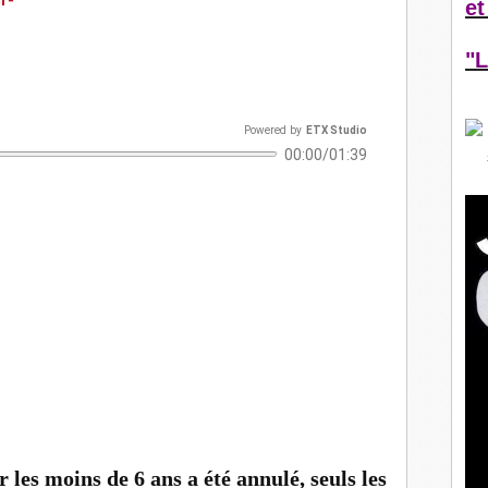
r-
et
"L
Powered
by
ETX Studio
00:00/01:39
ar le Père Noël. Photo DDM. DR.
 les moins de 6 ans a été annulé, seuls les