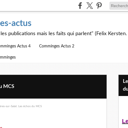
s-actus
les publications mais les faits qui parlent" (Felix Kersten.
mminges Actus 4
Comminges Actus 2
omminges
Les Jeunes et l'APEAI Mazères-
du MCS
du
Le