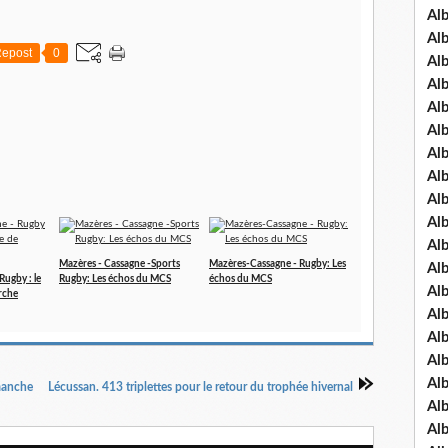
Al
Al
epost
0
Al
Al
Al
Al
Al
Al
Al
Al
Al
Mazères - Cassagne -Sports
Mazères-Cassagne - Rugby: Les
Al
Rugby : le
Rugby: Les échos du MCS
échos du MCS
Al
rche
Al
Al
Al
Al
manche
Lécussan. 413 triplettes pour le retour du trophée hivernal
Al
Al