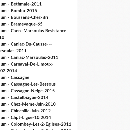
bum - Bethmale-2011
bum - Bombu-2015
bum - Boussens-Chez-Bri
bum - Bramevaque-65
bum - Caen.-Marsoulas Resistance
10
bum - Caniac-Du-Causse---
rsoulas-2011
bum - Caniac-Marsoulas-2011
bum - Carnaval-De-Limoux-
.03.2014
bum - Cassagne
bum - Cassagne-Les-Bessous
bum - Cassagne-Neige-2015
bum - Castelbiague-2014
bum - Chez-Meme-Juin-2010
um - Chinchilla-Juin-2012
bum - Chpt-Ligue-10.2014
bum - Colombey-Les-2-Eglises-2011