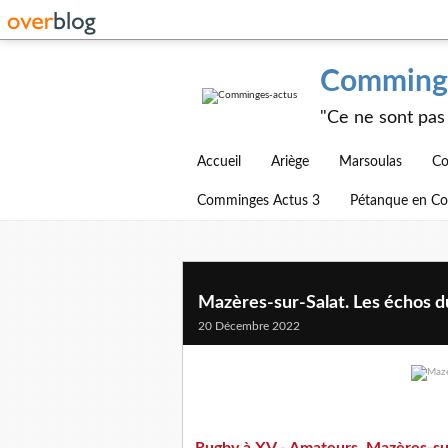
Comminge
"Ce ne sont pas 
Accueil
Ariège
Marsoulas
Co
Comminges Actus 3
Pétanque en C
Mazères-sur-Salat. Les échos 
20 Décembre 2022