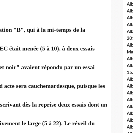
Al
Al
Al
Al
tion "B", qui à la mi-temps de la
Al
20
Al
EC était menée (5 à 10), à deux essais
Ma
Al
Al
 et noir" avaient répondu par un essai
15
Al
d acte sera cauchemardesque, puisque les
Al
Al
Al
nscrivant dès la reprise deux essais dont un
Al
Alb
Al
vement le large (5 à 22). Le réveil du
Al