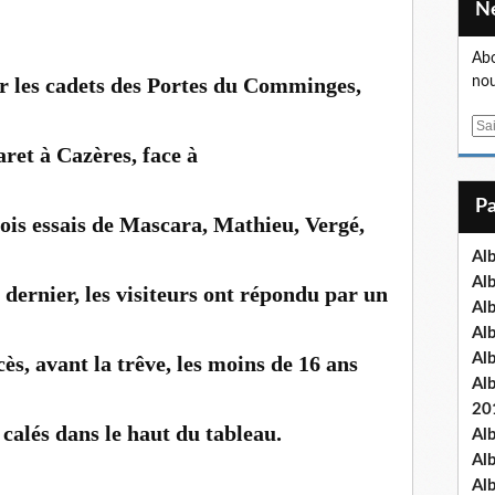
Abo
ur les cadets des Portes du Comminges,
nou
E
m
ret à Cazères, face à
a
i
l
ois essais de Mascara, Mathieu, Vergé,
Al
Al
dernier, les visiteurs ont répondu par un
Al
Al
Al
ès, avant la trêve, les moins de 16 ans
Al
20
 calés dans le haut du tableau.
Al
Al
Al