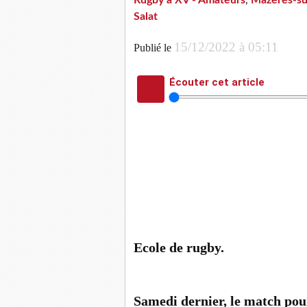
Rugby à XV - Amateurs
,
Mazères-su
Salat
15/12/2022 à 05:11
Publié le
Écouter cet article
Les moins de 14 ans ont été gâtés p
ABONNÉS
Ecole de rugby.
Samedi dernier, le match pour