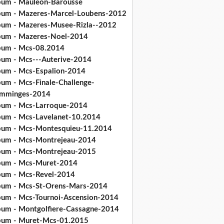
bum - Mauleon-Barousse
bum - Mazeres-Marcel-Loubens-2012
bum - Mazeres-Musee-Rizla--2012
bum - Mazeres-Noel-2014
bum - Mcs-08.2014
bum - Mcs---Auterive-2014
bum - Mcs-Espalion-2014
bum - Mcs-Finale-Challenge-
mminges-2014
bum - Mcs-Larroque-2014
bum - Mcs-Lavelanet-10.2014
bum - Mcs-Montesquieu-11.2014
bum - Mcs-Montrejeau-2014
bum - Mcs-Montrejeau-2015
bum - Mcs-Muret-2014
bum - Mcs-Revel-2014
bum - Mcs-St-Orens-Mars-2014
bum - Mcs-Tournoi-Ascension-2014
bum - Montgolfiere-Cassagne-2014
bum - Muret-Mcs-01.2015