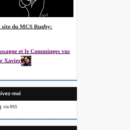
 site du MCS Rugby:
ssagne et le Comminges vus
r Xavier
uivez-moi
via RSS