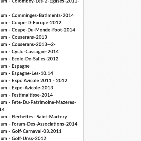
bum - Colombey-Les-2-Eglises-2011-
bum - Comminges-Batiments-2014
bum - Coupe-D-Europe-2012
bum - Coupe-Du-Monde-Foot-2014
bum - Couserans-2013
bum - Couserans-2013--2-
bum - Cyclo-Cassagne-2014
bum - Ecole-De-Salies-2012
bum - Espagne
bum - Espagne-Les-10.14
bum - Expo Avicole 2011 - 2012
bum - Expo-Avicole-2013
bum - Festimaitisse-2014
bum - Fete-Du-Patrimoine-Mazeres-
14
bum - Flechettes- Saint-Martory
bum - Forum-Des-Associations-2014
bum - Golf-Carnaval-03.2011
bum - Golf-Unss-2012