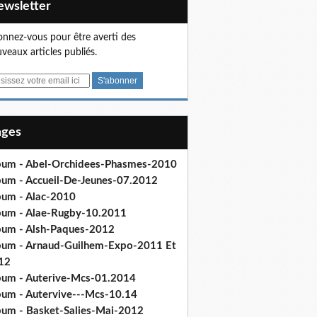
Newsletter
nnez-vous pour être averti des
veaux articles publiés.
Pages
bum - Abel-Orchidees-Phasmes-2010
bum - Accueil-De-Jeunes-07.2012
bum - Alac-2010
bum - Alae-Rugby-10.2011
bum - Alsh-Paques-2012
bum - Arnaud-Guilhem-Expo-2011 Et
12
bum - Auterive-Mcs-01.2014
bum - Autervive---Mcs-10.14
bum - Basket-Salies-Mai-2012