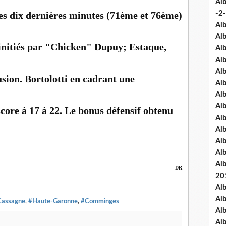
Al
les dix dernières minutes (71ème et 76ème)
-2-
Al
Al
initiés par "Chicken" Dupuy; Estaque,
Al
Al
Al
sion. Bortolotti en cadrant une
Al
Al
Al
core à 17 à 22. Le bonus défensif obtenu
Al
Al
Al
Al
Al
DR
20
Al
Al
Cassagne
,
#Haute-Garonne
,
#Comminges
Al
Al