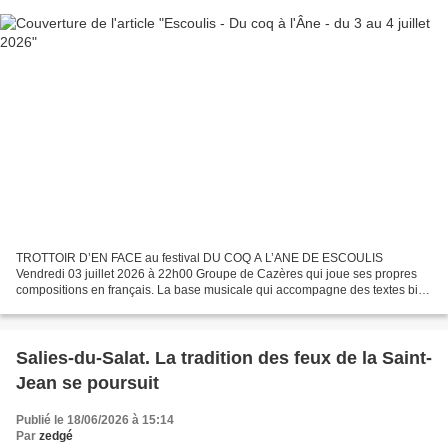
TROTTOIR D’EN FACE au festival DU COQ A L’ANE DE ESCOULIS
Vendredi 03 juillet 2026 à 22h00 Groupe de Cazères qui joue ses propres
compositions en français. La base musicale qui accompagne des textes bien
ciselés est plutôt folk rock avec basse-batterie...
Salies-du-Salat. La tradition des feux de la Saint-
Jean se poursuit
Publié le 18/06/2026 à 15:14
Par
zedgé