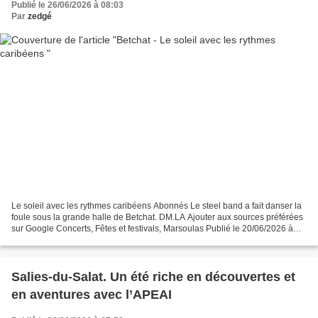
Publié le 26/06/2026 à 08:03
Par
zedgé
Le soleil avec les rythmes caribéens Abonnés Le steel band a fait danser la
foule sous la grande halle de Betchat. DM.LA Ajouter aux sources préférées
sur Google Concerts, Fêtes et festivals, Marsoulas Publié le 20/06/2026 à
05:15 , mis à jour à 05:35...
Salies-du-Salat. Un été riche en découvertes et
en aventures avec l’APEAI