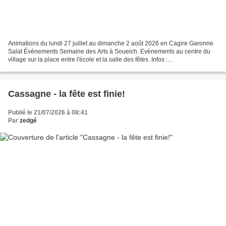
Animations du lundi 27 juillet au dimanche 2 août 2026 en Cagire Garonne
Salat Évènements Semaine des Arts à Soueich. Evènements au centre du
village sur la place entre l'école et la salle des fêtes. Infos :
www.instagram.com/semainedesartssoueich/ Programme...
Cassagne - la fête est finie!
Publié le 21/07/2026 à 08:41
Par
zedgé