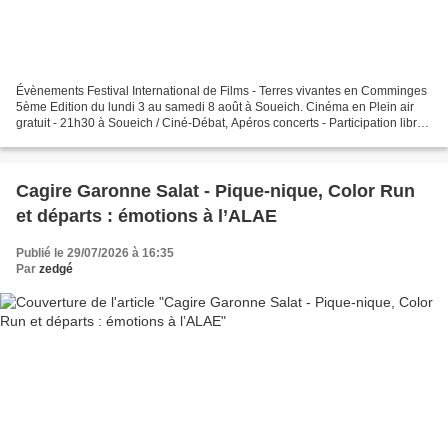
Évènements Festival International de Films - Terres vivantes en Comminges
5ème Edition du lundi 3 au samedi 8 août à Soueich. Cinéma en Plein air
gratuit - 21h30 à Soueich / Ciné-Débat, Apéros concerts - Participation libre
et nécessaire, Repas ou food...
Cagire Garonne Salat - Pique-nique, Color Run
et départs : émotions à l’ALAE
Publié le 29/07/2026 à 16:35
Par
zedgé