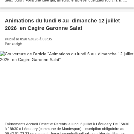
deux jours ? Voilà une idée qui, ailleurs, ferait lever quelques sourcils. Ici,
cela fait huit ans que le...
Animations du lundi 6 au dimanche 12 juillet
2026 en Cagire Garonne Salat
Publié le 05/07/2026 à 08:35
Par
zedgé
Évènements Accueil Enfant et Parents le lundi 6 juillet à Léoudary. De 15h30
à 18h30 à Léoudary (commune de Montespan) - Inscription obligatoire au
06 42 01 72 33 ou par mail : levastemonde@outlook.com. Horaire libre, vous