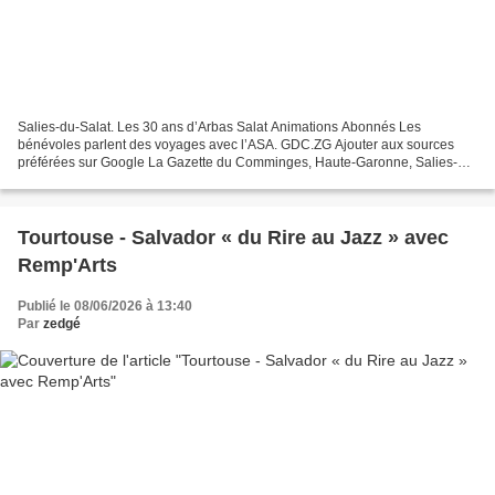
Salies-du-Salat. Les 30 ans d’Arbas Salat Animations Abonnés Les
bénévoles parlent des voyages avec l’ASA. GDC.ZG Ajouter aux sources
préférées sur Google La Gazette du Comminges, Haute-Garonne, Salies-du-
Salat, Animations Publié le 10/06/2026 à 06:12...
Tourtouse - Salvador « du Rire au Jazz » avec
Remp'Arts
Publié le 08/06/2026 à 13:40
Par
zedgé