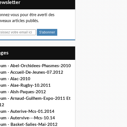
Newsletter
nnez-vous pour être averti des
veaux articles publiés.
Pages
bum - Abel-Orchidees-Phasmes-2010
bum - Accueil-De-Jeunes-07.2012
bum - Alac-2010
bum - Alae-Rugby-10.2011
bum - Alsh-Paques-2012
bum - Arnaud-Guilhem-Expo-2011 Et
12
bum - Auterive-Mcs-01.2014
bum - Autervive---Mcs-10.14
bum - Basket-Salies-Mai-2012