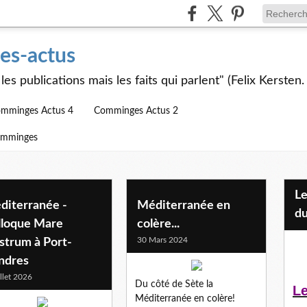
s-actus
les publications mais les faits qui parlent" (Felix Kersten.
mminges Actus 4
Comminges Actus 2
omminges
Les Jeunes et l'APEAI Mazères-
diterranée -
Méditerranée en
du
lloque Mare
colère...
30 Mars 2024
strum à Port-
ndres
illet 2026
Du côté de Sète la
Le
Méditerranée en colère!