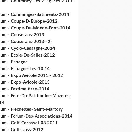
bum - Colombey-Les-2-Eglises-2011-
bum - Comminges-Batiments-2014
bum - Coupe-D-Europe-2012
bum - Coupe-Du-Monde-Foot-2014
bum - Couserans-2013
bum - Couserans-2013--2-
bum - Cyclo-Cassagne-2014
bum - Ecole-De-Salies-2012
bum - Espagne
bum - Espagne-Les-10.14
bum - Expo Avicole 2011 - 2012
bum - Expo-Avicole-2013
bum - Festimaitisse-2014
bum - Fete-Du-Patrimoine-Mazeres-
14
bum - Flechettes- Saint-Martory
bum - Forum-Des-Associations-2014
bum - Golf-Carnaval-03.2011
bum - Golf-Unss-2012