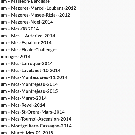
bum - Mauleon-Barousse
bum - Mazeres-Marcel-Loubens-2012
bum - Mazeres-Musee-Rizla--2012
bum - Mazeres-Noel-2014
bum - Mcs-08.2014
bum - Mcs---Auterive-2014
bum - Mcs-Espalion-2014
bum - Mcs-Finale-Challenge-
mminges-2014
bum - Mcs-Larroque-2014
bum - Mcs-Lavelanet-10.2014
bum - Mcs-Montesquieu-11.2014
bum - Mcs-Montrejeau-2014
bum - Mcs-Montrejeau-2015
bum - Mcs-Muret-2014
bum - Mcs-Revel-2014
bum - Mcs-St-Orens-Mars-2014
bum - Mcs-Tournoi-Ascension-2014
bum - Montgolfiere-Cassagne-2014
bum - Muret-Mcs-01.2015