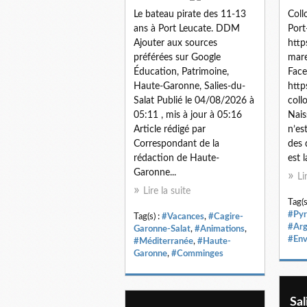
Le bateau pirate des 11-13
Coll
ans à Port Leucate. DDM
Port
Ajouter aux sources
http
préférées sur Google
mar
Éducation, Patrimoine,
Face
Haute-Garonne, Salies-du-
http
Salat Publié le 04/08/2026 à
coll
05:11 , mis à jour à 05:16
Nais
Article rédigé par
n’es
Correspondant de la
des d
rédaction de Haute-
est l
Garonne...
Li
Lire la suite
Tag(s
#Pyr
Tag(s) :
#Vacances
,
#Cagire-
#Arg
Garonne-Salat
,
#Animations
,
#Env
#Méditerranée
,
#Haute-
Garonne
,
#Comminges
Sal