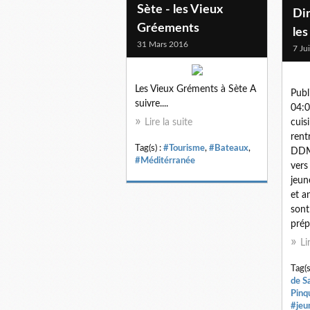
Sète - les Vieux
Dir
Gréements
le
31 Mars 2016
7 Ju
Les Vieux Gréments à Sète A
Publ
suivre....
04:0
Lire la suite
cuisi
rent
Tag(s) :
#Tourisme
,
#Bateaux
,
DDM 
#Méditérranée
vers
jeun
et a
sont
prép
Li
Tag(s
de Sa
Pinq
#jeu