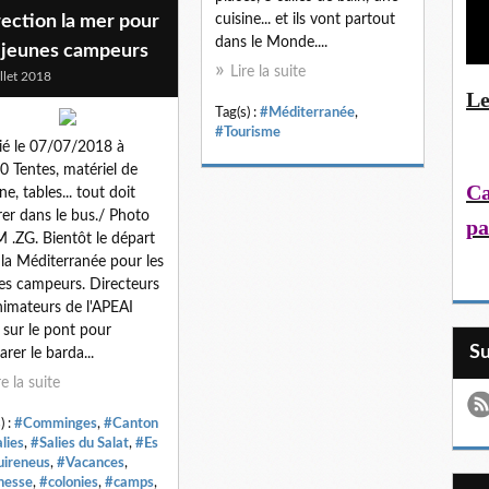
ection la mer pour
cuisine... et ils vont partout
dans le Monde....
s jeunes campeurs
Lire la suite
illet 2018
Le
Tag(s) :
#Méditerranée
,
#Tourisme
ié le 07/07/2018 à
0 Tentes, matériel de
Ca
ne, tables... tout doit
rer dans le bus./ Photo
pa
.ZG. Bientôt le départ
 la Méditerranée pour les
es campeurs. Directeurs
nimateurs de l'APEAI
 sur le pont pour
S
arer le barda...
re la suite
) :
#Comminges
,
#Canton
lies
,
#Salies du Salat
,
#Es
uireneus
,
#Vacances
,
nesse
,
#colonies
,
#camps
,