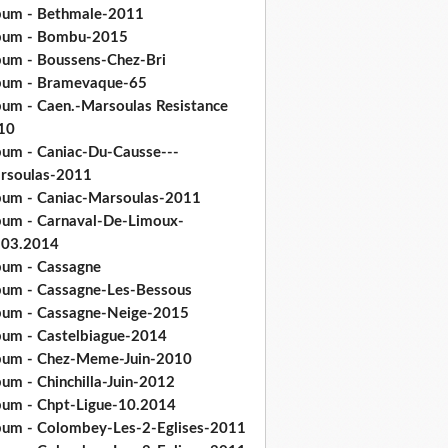
bum - Bethmale-2011
bum - Bombu-2015
bum - Boussens-Chez-Bri
bum - Bramevaque-65
bum - Caen.-Marsoulas Resistance
10
bum - Caniac-Du-Causse---
rsoulas-2011
bum - Caniac-Marsoulas-2011
bum - Carnaval-De-Limoux-
.03.2014
bum - Cassagne
bum - Cassagne-Les-Bessous
bum - Cassagne-Neige-2015
bum - Castelbiague-2014
bum - Chez-Meme-Juin-2010
um - Chinchilla-Juin-2012
bum - Chpt-Ligue-10.2014
bum - Colombey-Les-2-Eglises-2011