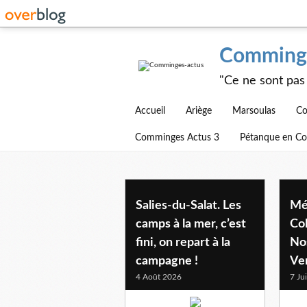
Comminge
"Ce ne sont pas 
Accueil
Ariège
Marsoulas
Co
Comminges Actus 3
Pétanque en C
mediterranee
Salies-du-Salat. Les
Mé
camps à la mer, c’est
Co
fini, on repart à la
No
campagne !
Ve
4 Août 2026
7 Ju