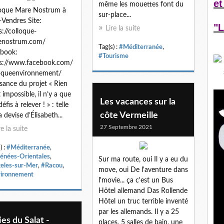
et
même les mouettes font du
oque Mare Nostrum à
sur-place...
-Vendres Site:
"L
Lire la suite
s://colloque-
enostrum.com/
Tag(s) :
#Méditerranée
,
book:
#Tourisme
s://www.facebook.com/
oqueenvironnement/
sance du projet « Rien
t impossible, il n’y a que
Les vacances sur la
éfis à relever ! » : telle
côte Vermeille
a devise d’Élisabeth...
27 Septembre 2021
re la suite
) :
#Méditerranée
,
énées-Orientales
,
Sur ma route, oui Il y a eu du
eles-sur-Mer
,
#Racou
,
move, oui De l'aventure dans
ironnement
l'movie... ça c'est un Bus
Hôtel allemand Das Rollende
Hôtel un truc terrible inventé
par les allemands. Il y a 25
ies du Salat -
places, 5 salles de bain, une