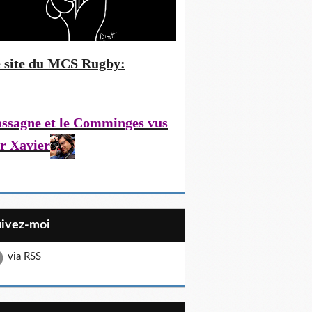
 site du MCS Rugby:
ssagne et le Comminges vus
r Xavier
uivez-moi
via RSS