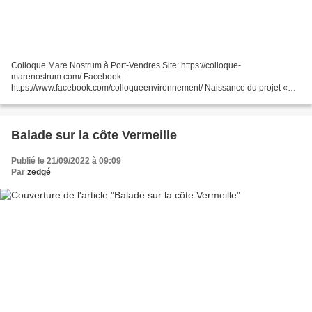
Colloque Mare Nostrum à Port-Vendres Site: https://colloque-
marenostrum.com/ Facebook:
https://www.facebook.com/colloqueenvironnement/ Naissance du projet «
Rien n’est impossible, il n’y a que des défis à relever ! » : telle est la devise
d’Élisabeth...
Balade sur la côte Vermeille
Publié le 21/09/2022 à 09:09
Par
zedgé