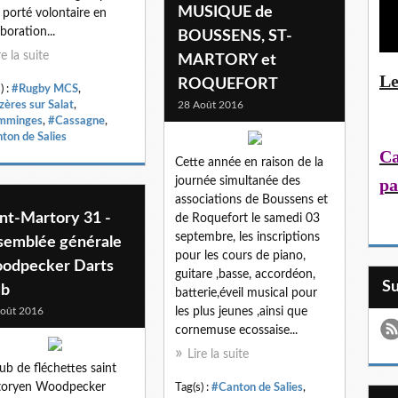
MUSIQUE de
t porté volontaire en
aboration...
BOUSSENS, ST-
re la suite
MARTORY et
Le
ROQUEFORT
) :
#Rugby MCS
,
ères sur Salat
,
28 Août 2016
mminges
,
#Cassagne
,
ton de Salies
Ca
Cette année en raison de la
pa
journée simultanée des
associations de Boussens et
nt-Martory 31 -
de Roquefort le samedi 03
septembre, les inscriptions
semblée générale
pour les cours de piano,
odpecker Darts
guitare ,basse, accordéon,
S
ub
batterie,éveil musical pour
oût 2016
les plus jeunes ,ainsi que
cornemuse ecossaise...
Lire la suite
lub de fléchettes saint
toryen Woodpecker
Tag(s) :
#Canton de Salies
,