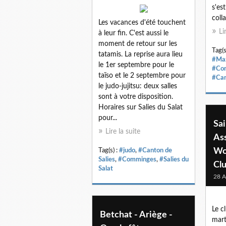
s'es
coll
Les vacances d'été touchent
Li
à leur fin. C'est aussi le
moment de retour sur les
Tag(s
tatamis. La reprise aura lieu
#Maz
le 1er septembre pour le
#Co
taïso et le 2 septembre pour
#Can
le judo-jujitsu: deux salles
sont à votre disposition.
Horaires sur Salies du Salat
pour...
Sai
Lire la suite
As
Wo
Tag(s) :
#judo
,
#Canton de
Salies
,
#Comminges
,
#Salies du
Cl
Salat
28 A
Le c
Betchat - Ariège -
mar