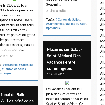
Al
Souvenir...
ié le 11/08/2016 à
Al
3 La foule se presse au
Lire la suite
Al
hique pour les
Al
Tag(s) :
#Canton de Salies
,
criptions./PhotoDDMZG
#Comminges
,
#Salies du Salat
,
Al
 sont venus, ils sont tous
#pétanque
.» On pourrait certes
20
dier les paroles du grand
Al
les pour retracer
Ma
biance des trois jours de
Al
Mazères sur Salat -
nque autour du...
Al
Saint Médard Des
re la suite
15
vacances entre
Al
) :
#pétanque
,
#Salies du
Al
commingeois
t
,
#Canton de Salies
,
Al
mminges
10 Août 2016
Al
Al
Les vacances battent leur
Alb
plein dans les centres de
ional de Salies
Al
loisirs du canton de Salies du
Al
16 - Les bénévoles
Salat et Saint-Médard. Ce