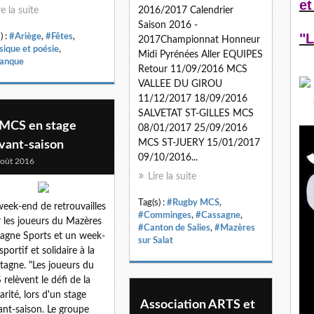
et
re la suite
2016/2017 Calendrier
Saison 2016 -
"L
) :
#Ariège
,
#Fêtes
,
2017Championnat Honneur
ique et poésie
,
Midi Pyrénées Aller EQUIPES
anque
Retour 11/09/2016 MCS
VALLEE DU GIROU
11/12/2017 18/09/2016
SALVETAT ST-GILLES MCS
 MCS en stage
08/01/2017 25/09/2016
MCS ST-JUERY 15/01/2017
vant-saison
09/10/2016...
oût 2016
Lire la suite
Tag(s) :
#Rugby MCS
,
eek-end de retrouvailles
#Comminges
,
#Cassagne
,
 les joueurs du Mazères
#Canton de Salies
,
#Mazères
agne Sports et un week-
sur Salat
sportif et solidaire à la
agne. "Les joueurs du
relèvent le défi de la
arité, lors d'un stage
Association ARTS et
ant-saison. Le groupe