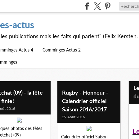
s-actus
les publications mais les faits qui parlent" (Felix Kersten.
mminges Actus 4
Comminges Actus 2
omminges
Les Jeunes et l'APEAI Mazères-
chat (09) - la fête
Rugby - Honneur -
du
 finie!
Calendrier officiel
oût 2016
Saison 2016/2017
29 Août 2016
ques photos des fêtes
Le
etchat (09)
Calendrier officiel Saison