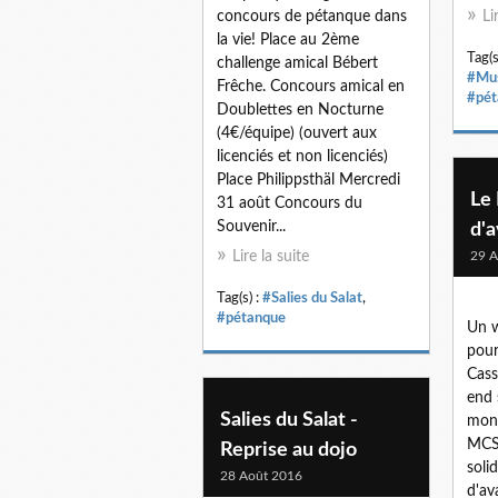
concours de pétanque dans
Li
la vie! Place au 2ème
Tag(s
challenge amical Bébert
#Mus
Frêche. Concours amical en
#pét
Doublettes en Nocturne
(4€/équipe) (ouvert aux
licenciés et non licenciés)
Place Philippsthäl Mercredi
Le
31 août Concours du
Souvenir...
d'a
Lire la suite
29 A
Tag(s) :
#Salies du Salat
,
#pétanque
Un w
pour
Cass
end 
Salies du Salat -
mont
MCS 
Reprise au dojo
solid
28 Août 2016
d'av