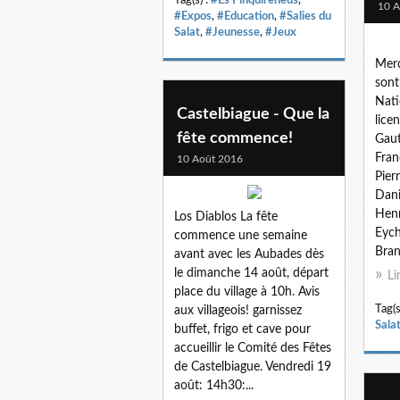
10 A
#Expos
,
#Education
,
#Salies du
Salat
,
#Jeunesse
,
#Jeux
Merc
sont
Nati
Castelbiague - Que la
lice
fête commence!
Gaut
Fran
10 Août 2016
Pier
Dan
Henr
Los Diablos La fête
Eych
commence une semaine
Bran
avant avec les Aubades dès
le dimanche 14 août, départ
Li
place du village à 10h. Avis
Tag(s
aux villageois! garnissez
Sala
buffet, frigo et cave pour
accueillir le Comité des Fêtes
de Castelbiague. Vendredi 19
août: 14h30:...