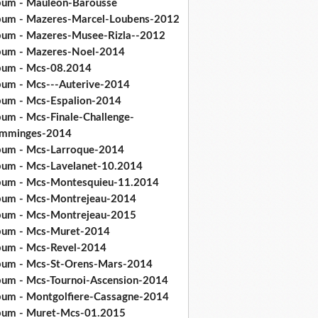
bum - Mauleon-Barousse
bum - Mazeres-Marcel-Loubens-2012
bum - Mazeres-Musee-Rizla--2012
bum - Mazeres-Noel-2014
bum - Mcs-08.2014
bum - Mcs---Auterive-2014
bum - Mcs-Espalion-2014
bum - Mcs-Finale-Challenge-
mminges-2014
bum - Mcs-Larroque-2014
bum - Mcs-Lavelanet-10.2014
bum - Mcs-Montesquieu-11.2014
bum - Mcs-Montrejeau-2014
bum - Mcs-Montrejeau-2015
bum - Mcs-Muret-2014
bum - Mcs-Revel-2014
bum - Mcs-St-Orens-Mars-2014
bum - Mcs-Tournoi-Ascension-2014
bum - Montgolfiere-Cassagne-2014
bum - Muret-Mcs-01.2015