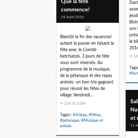
Que la fête
Dart
commence!
asse
jeud
24 Août 2016
Bist
son 
prés
Bientôt la fin des vacances!
le b
autant la passer en faisant la
2016
fête avec le Comité
betchatois. 3 jours de fête
Li
vous sont réservés. Au
Tag(s
programme de la musique,
Mart
de la pétanque et des repas
animés: un bon trio gagnant
pour réussir les fêtes de
village. Vendredi...
Sal
Lire la suite
Na
Tag(s) :
#Ariège
,
#Fêtes
,
et 
#pétanque
,
#Musique et
11 A
poésie