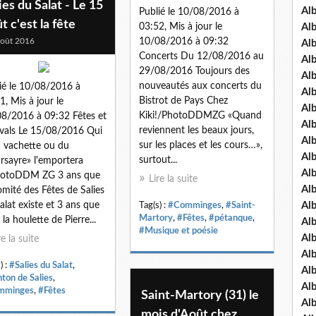
ies du Salat - Le 15
Al
Publié le 10/08/2016 à
t c'est la fête
03:52, Mis à jour le
Al
oût 2016
10/08/2016 à 09:32
Al
Concerts Du 12/08/2016 au
Al
29/08/2016 Toujours des
Al
nouveautés aux concerts du
ié le 10/08/2016 à
Al
Bistrot de Pays Chez
1, Mis à jour le
Al
Kiki!/PhotoDDMZG «Quand
8/2016 à 09:32 Fêtes et
Al
reviennent les beaux jours,
ivals Le 15/08/2016 Qui
Al
sur les places et les cours…»,
a vachette ou du
Al
surtout...
rsayre» l'emportera
Al
hotoDDM ZG 3 ans que
Lire la suite
Al
omité des Fêtes de Salies
alat existe et 3 ans que
Al
Tag(s) :
#Comminges
,
#Saint-
Martory
,
#Fêtes
,
#pétanque
,
 la houlette de Pierre...
Al
#Musique et poésie
Al
re la suite
Al
) :
#Salies du Salat
,
Al
ton de Salies
,
Al
mminges
,
#Fêtes
Saint-Martory (31) le
Al
mois d'Août chez