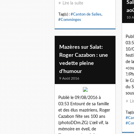
Sal
Lire la suite
aoû
Tag(s) :
#Canton de Salies
,
10 A
#Comminges
Publ
03:5
Mazères sur Salat:
10/0
Roger Cazabon : une
fest
de l
vedette pleine
«cou
d'humour
?/P
9 Août 2016
le C
du S
sous
Publié le 09/08/2016 à
Li
03:53 Entouré de sa famille
et des élus mazériens, Roger
Tag(s
Cazabon fête ses 100 ans
#Can
(photoDDm.ZG) L'œil vif, la
#Co
mémoire en éveil, de