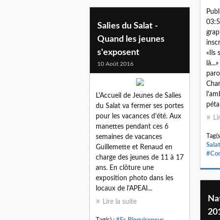
Publ
03:5
Salies du Salat -
grap
Quand les jeunes
ins
s'exposent
«Ils
là..
10 Août 2016
paro
Char
l'am
L'Accueil de Jeunes de Salies
péta
du Salat va fermer ses portes
pour les vacances d'été. Aux
Li
manettes pendant ces 6
Tag(s
semaines de vacances
Sala
Guillemette et Renaud en
#Co
charge des jeunes de 11 à 17
ans. En clôture une
exposition photo dans les
locaux de l'APEAI...
Nat
Lire la suite
20
Tag(s) :
#Es Pinquireneus
,