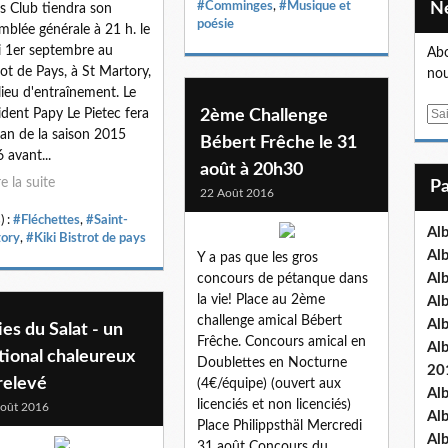
#Comminges
,
#Musique et
s Club tiendra son
poésie
mblée générale à 21 h. le
i 1er septembre au
Abo
rot de Pays, à St Martory,
nou
lieu d'entraînement. Le
ident Papy Le Pietec fera
2ème Challenge
E
ilan de la saison 2015
m
Bébert Frêche le 31
 avant...
a
août à 20h30
i
re la suite
22 Août 2016
l
) :
#Fléchettes
,
#Saint-
Al
ory
,
#Kiki Bistrot de pays
Al
Y a pas que les gros
Al
concours de pétanque dans
la vie! Place au 2ème
Al
challenge amical Bébert
Al
ies du Salat - un
Frêche. Concours amical en
Al
tional chaleureux
Doublettes en Nocturne
20
relevé
(4€/équipe) (ouvert aux
Al
licenciés et non licenciés)
oût 2016
Al
Place Philippsthäl Mercredi
Al
31 août Concours du