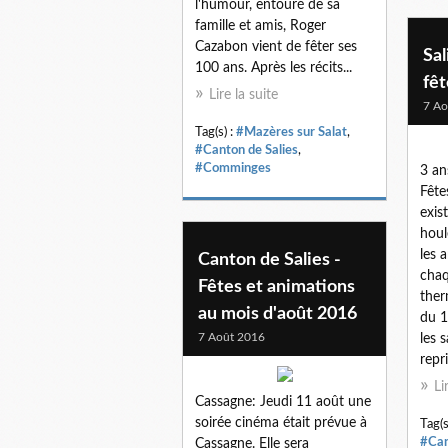
l'humour, entouré de sa
famille et amis, Roger
Cazabon vient de fêter ses
Sal
100 ans. Après les récits...
fêt
Lire la suite
7 Ao
Tag(s) :
#Mazères sur Salat
,
#Canton de Salies
,
#Comminges
3 an
Fête
exis
houl
les 
Canton de Salies -
chaq
Fêtes et animations
ther
au mois d'août 2016
du 14
7 Août 2016
les s
repri
Li
Cassagne: Jeudi 11 août une
soirée cinéma était prévue à
Tag(s
#Can
Cassagne. Elle sera