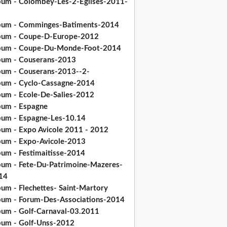
bum - Colombey-Les-2-Eglises-2011-
bum - Comminges-Batiments-2014
bum - Coupe-D-Europe-2012
bum - Coupe-Du-Monde-Foot-2014
bum - Couserans-2013
bum - Couserans-2013--2-
bum - Cyclo-Cassagne-2014
bum - Ecole-De-Salies-2012
bum - Espagne
bum - Espagne-Les-10.14
bum - Expo Avicole 2011 - 2012
bum - Expo-Avicole-2013
bum - Festimaitisse-2014
bum - Fete-Du-Patrimoine-Mazeres-
14
bum - Flechettes- Saint-Martory
bum - Forum-Des-Associations-2014
bum - Golf-Carnaval-03.2011
bum - Golf-Unss-2012