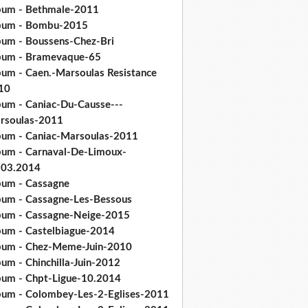
bum - Bethmale-2011
bum - Bombu-2015
bum - Boussens-Chez-Bri
bum - Bramevaque-65
bum - Caen.-Marsoulas Resistance
10
bum - Caniac-Du-Causse---
rsoulas-2011
bum - Caniac-Marsoulas-2011
bum - Carnaval-De-Limoux-
.03.2014
bum - Cassagne
bum - Cassagne-Les-Bessous
bum - Cassagne-Neige-2015
bum - Castelbiague-2014
bum - Chez-Meme-Juin-2010
um - Chinchilla-Juin-2012
bum - Chpt-Ligue-10.2014
bum - Colombey-Les-2-Eglises-2011