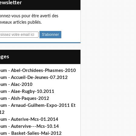
Newsletter
nnez-vous pour être averti des
veaux articles publiés.
Pages
bum - Abel-Orchidees-Phasmes-2010
bum - Accueil-De-Jeunes-07.2012
bum - Alac-2010
bum - Alae-Rugby-10.2011
bum - Alsh-Paques-2012
bum - Arnaud-Guilhem-Expo-2011 Et
12
bum - Auterive-Mcs-01.2014
bum - Autervive---Mcs-10.14
bum - Basket-Salies-Mai-2012