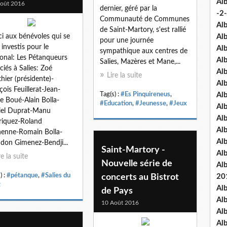
Al
oût 2016
dernier, géré par la
-2-
Communauté de Communes
Al
de Saint-Martory, s'est rallié
i aux bénévoles qui se
Al
pour une journée
 investis pour le
Al
sympathique aux centres de
onal: Les Pétanqueurs
Al
Salies, Mazères et Mane,...
nciés à Salies: Zoé
Al
Lire la suite
hier (présidente)-
Al
çois Feuillerat-Jean-
Tag(s) :
#Es Pinquireneus
,
Al
re Boué-Alain Bolla-
#Education
,
#Jeunesse
,
#Jeux
Al
iel Duprat-Manu
Al
iquez-Roland
Al
enne-Romain Bolla-
Al
don Gimenez-Bendji...
Saint-Martory -
Al
re la suite
Nouvelle série de
Al
) :
#pétanque
,
#Salies du
concerts au Bistrot
20
t
Al
de Pays
Al
10 Août 2016
Al
Al