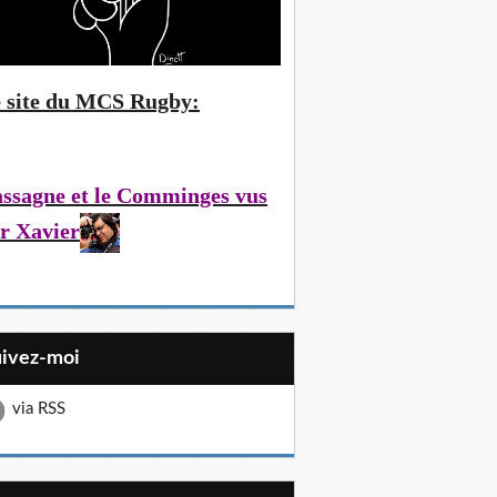
 site du MCS Rugby:
ssagne et le Comminges vus
r Xavier
uivez-moi
via RSS