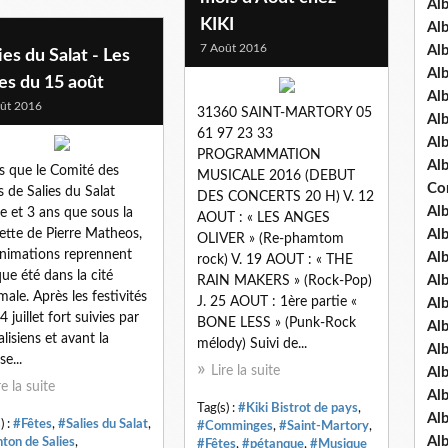
Al
KIKI
Al
7 Août 2016
Al
ies du Salat - Les
Al
es du 15 août
Al
ût 2016
31360 SAINT-MARTORY 05
Al
61 97 23 33
Al
PROGRAMMATION
Al
s que le Comité des
MUSICALE 2016 (DEBUT
Co
s de Salies du Salat
DES CONCERTS 20 H) V. 12
Al
te et 3 ans que sous la
AOUT : « LES ANGES
ette de Pierre Matheos,
Al
OLIVER » (Re-phamtom
animations reprennent
Al
rock) V. 19 AOUT : « THE
ue été dans la cité
Al
RAIN MAKERS » (Rock-Pop)
male. Après les festivités
J. 25 AOUT : 1ère partie «
Al
 juillet fort suivies par
BONE LESS » (Punk-Rock
Al
alisiens et avant la
mélody) Suivi de...
Al
se...
Lire la suite
Al
re la suite
Al
Tag(s) :
#Kiki Bistrot de pays
,
Al
) :
#Fêtes
,
#Salies du Salat
,
#Comminges
,
#Saint-Martory
,
Al
ton de Salies
,
#Fêtes
,
#pétanque
,
#Musique