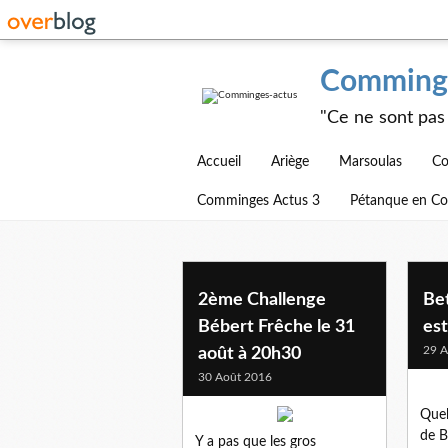
Comminge
"Ce ne sont pas 
Accueil
Ariège
Marsoulas
Co
Comminges Actus 3
Pétanque en C
2ème Challenge
Bet
Bébert Frêche le 31
est
29 A
août à 20h30
30 Août 2016
Quel
de B
Y a pas que les gros