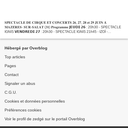
𝐒𝐏𝐄𝐂𝐓𝐀𝐂𝐋𝐄 𝐃𝐄 𝐂𝐈𝐑𝐐𝐔𝐄 𝐄𝐓 𝐂𝐎𝐍𝐂𝐄𝐑𝐓𝐒 𝟐𝟔, 𝟐𝟕, 𝟐𝟖 𝐞𝐭 𝟐𝟗 𝐉𝐔𝐈𝐍 𝐀̀
𝐌𝐀𝐙𝐄̀𝐑𝐄𝐒- 𝐒𝐔𝐑-𝐒𝐀𝐋𝐀𝐓 (𝟑𝟏) 𝐏𝐫𝐨𝐠𝐫𝐚𝐦𝐦𝐞 𝗝𝗘𝗨𝗗𝗜 𝟮𝟲 : 20h30 - SPECTACLE
IGNIS 𝗩𝗘𝗡𝗗𝗥𝗘𝗗𝗜 𝟮𝟳 : 20h30 - SPECTACLE IGNIS 21h45 - IZOÏ -
Dancefloor instrumental 𝗦𝗔𝗠𝗘𝗗𝗜 𝟮𝟴 : 20h30 - SPECTACLE IGNIS 21h45 -
HEB...
Hébergé par Overblog
Top articles
Pages
Contact
Signaler un abus
C.G.U.
Cookies et données personnelles
Préférences cookies
Voir le profil de zedgé sur le portail Overblog