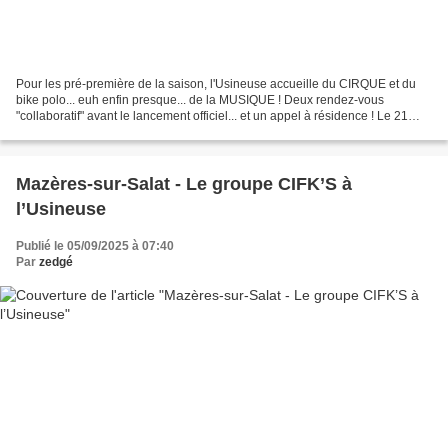
Pour les pré-première de la saison, l'Usineuse accueille du CIRQUE et du
bike polo... euh enfin presque... de la MUSIQUE ! Deux rendez-vous
"collaboratif" avant le lancement officiel... et un appel à résidence ! Le 21
février, dans le cadre du Loving...
Mazères-sur-Salat - Le groupe CIFK’S à
l’Usineuse
Publié le 05/09/2025 à 07:40
Par
zedgé