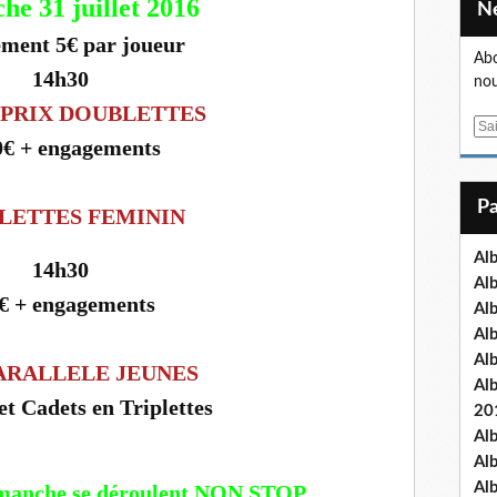
he 31 juillet 2016
ment 5€ par joueur
Abo
14h30
nou
PRIX DOUBLETTES
E
0€ + engagements
m
a
i
LETTES FEMININ
l
Al
14h30
Al
€ + engagements
Al
Al
Al
PARALLELE JEUNES
Al
t Cadets en Triplettes
20
Al
Al
Al
imanche se déroulent NON STOP