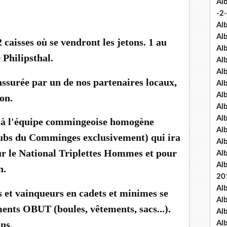
Al
-2-
Al
Al
2 caisses où se vendront les jetons. 1 au
Al
 Philipsthal.
Al
Al
 assurée par un de nos partenaires locaux,
Al
Al
on.
Al
Al
e à l'équipe commingeoise homogène
Al
clubs du Comminges exclusivement) qui ira
Al
our le National Triplettes Hommes et pour
Al
Al
n.
20
Al
tes et vainqueurs en cadets et minimes se
Al
ents OBUT (boules, vêtements, sacs...).
Al
ons.
Al