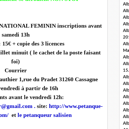
Al
Al
Al
Al
TIONAL FEMININ inscriptions avant
Al
samedi 13h
20
15€ + copie des 3 licences
Al
Ma
llet minuit ( le cachet de la poste faisant
Al
foi)
Al
Courrier
15
Al
authier 1,rue du Pradet 31260 Cassagne
Al
vendredi à partir de 16h
Al
ts avant le vendredi 12h:
Al
Al
er@gmail.com
.
site:
http://www.petanque-
Alb
om/
et
le petanqueur salisien
Al
Al