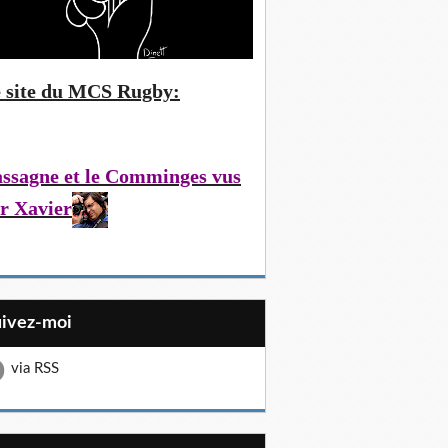
 site du MCS Rugby:
ssagne et le Comminges vus
r Xavier
uivez-moi
via RSS