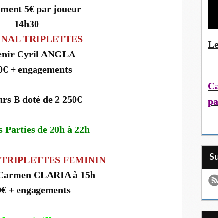
ment 5€ par joueur
14h30
NAL TRIPLETTES
Le
enir Cyril ANGLA
0€ + engagements
Ca
rs B doté de 2 250€
pa
s Parties de 20h à 22h
S
TRIPLETTES FEMININ
 Carmen CLARIA à 15h
0€ + engagements