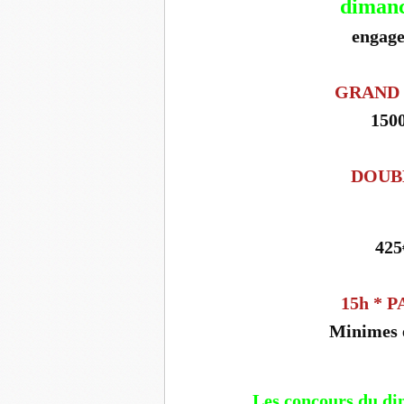
dimanc
engage
GRAND 
150
DOUB
425
15h * 
Minimes e
Les concours du d