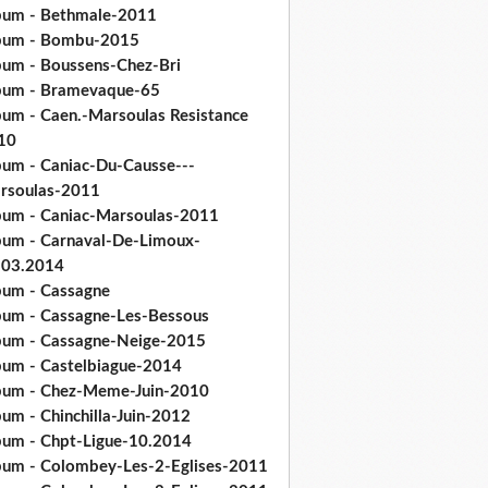
bum - Bethmale-2011
bum - Bombu-2015
bum - Boussens-Chez-Bri
bum - Bramevaque-65
bum - Caen.-Marsoulas Resistance
10
bum - Caniac-Du-Causse---
rsoulas-2011
bum - Caniac-Marsoulas-2011
bum - Carnaval-De-Limoux-
.03.2014
bum - Cassagne
bum - Cassagne-Les-Bessous
bum - Cassagne-Neige-2015
bum - Castelbiague-2014
bum - Chez-Meme-Juin-2010
um - Chinchilla-Juin-2012
bum - Chpt-Ligue-10.2014
bum - Colombey-Les-2-Eglises-2011