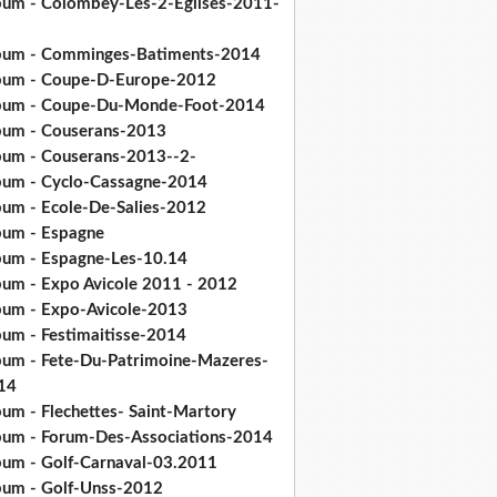
bum - Colombey-Les-2-Eglises-2011-
bum - Comminges-Batiments-2014
bum - Coupe-D-Europe-2012
bum - Coupe-Du-Monde-Foot-2014
bum - Couserans-2013
bum - Couserans-2013--2-
bum - Cyclo-Cassagne-2014
bum - Ecole-De-Salies-2012
bum - Espagne
bum - Espagne-Les-10.14
bum - Expo Avicole 2011 - 2012
bum - Expo-Avicole-2013
bum - Festimaitisse-2014
bum - Fete-Du-Patrimoine-Mazeres-
14
bum - Flechettes- Saint-Martory
bum - Forum-Des-Associations-2014
bum - Golf-Carnaval-03.2011
bum - Golf-Unss-2012