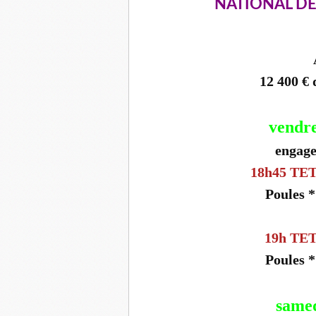
NATIONAL DE 
12 400 €
vendre
engage
18h45 TE
Poules 
19h TE
Poules 
samed