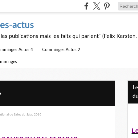
s-actus
les publications mais les faits qui parlent" (Felix Kersten.
mminges Actus 4
Comminges Actus 2
omminges
Les Jeunes et l'APEAI Mazères-
6
du
Le