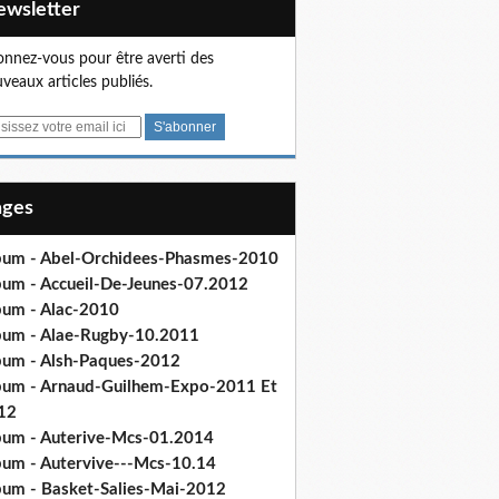
Newsletter
nnez-vous pour être averti des
veaux articles publiés.
Pages
bum - Abel-Orchidees-Phasmes-2010
bum - Accueil-De-Jeunes-07.2012
bum - Alac-2010
bum - Alae-Rugby-10.2011
bum - Alsh-Paques-2012
bum - Arnaud-Guilhem-Expo-2011 Et
12
bum - Auterive-Mcs-01.2014
bum - Autervive---Mcs-10.14
bum - Basket-Salies-Mai-2012