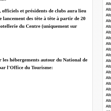
Al
Al
 officiels et présidents de clubs aura lieu
Al
le lancement des tête à tête à partir de 20
Al
Hotellerie du Centre (uniquement sur
Al
Al
Al
Al
Al
Al
r les hébergements autour du National de
Al
e par l'Office du Tourisme:
Al
Al
Al
Al
Al
Al
Al
Al