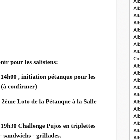
Al
Al
Al
Al
Al
Al
Al
Al
Co
ir pour les salisiens:
Al
Al
 14h00 , initiation pétanque pour les
Al
 (à confirmer)
Al
Al
 2ème Loto de la Pétanque à la Salle
Al
Al
Al
Al
e 19h30 Challenge Pujos en triplettes
Al
- sandwichs - grillades.
Al