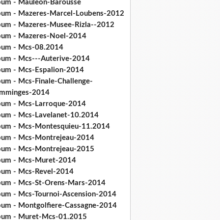
bum - Mauleon-Barousse
bum - Mazeres-Marcel-Loubens-2012
bum - Mazeres-Musee-Rizla--2012
bum - Mazeres-Noel-2014
bum - Mcs-08.2014
bum - Mcs---Auterive-2014
bum - Mcs-Espalion-2014
bum - Mcs-Finale-Challenge-
mminges-2014
bum - Mcs-Larroque-2014
bum - Mcs-Lavelanet-10.2014
bum - Mcs-Montesquieu-11.2014
bum - Mcs-Montrejeau-2014
bum - Mcs-Montrejeau-2015
bum - Mcs-Muret-2014
bum - Mcs-Revel-2014
bum - Mcs-St-Orens-Mars-2014
bum - Mcs-Tournoi-Ascension-2014
bum - Montgolfiere-Cassagne-2014
bum - Muret-Mcs-01.2015