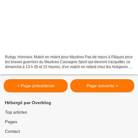
Rubgy. Honneur. Match en retard pour Mazères Pas de repos à Pâques pour
les braves guerriers du Mazères-Cassagne Sport qui devront s'acquitter, ce
dimanche à 13 h 30 et 15 heures, d'un match en retard chez les Ariègeois du
Stade Lavelanétien. Un déplacement...
< Page précédente
Page suivante >
Hébergé par Overblog
Top articles
Pages
Contact