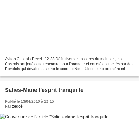
Aviron Castrais-Revel : 12-33 Définitivement assurés du maintien, les
Castrais ont joué cette rencontre pour l'honneur et ont été accrochés par des
Revelois qui devaient assurer le score. « Nous faisons une première mi-
temps intéressante et nous prenons...
Salies-Mane l'esprit tranquille
Publié le 13/04/2010 à 12:15
Par
zedgé