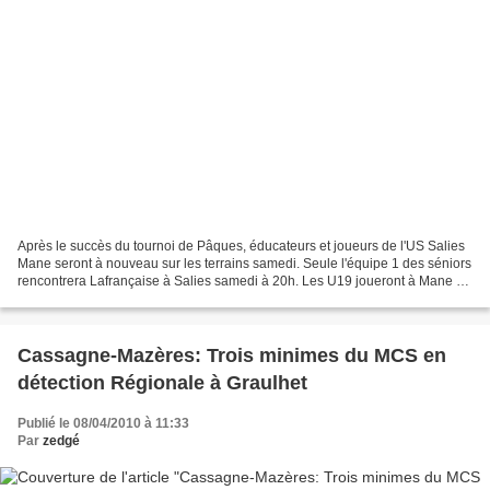
Après le succès du tournoi de Pâques, éducateurs et joueurs de l'US Salies
Mane seront à nouveau sur les terrains samedi. Seule l'équipe 1 des séniors
rencontrera Lafrançaise à Salies samedi à 20h. Les U19 joueront à Mane à
15h30 contre Nord Lomagne....
Cassagne-Mazères: Trois minimes du MCS en
détection Régionale à Graulhet
Publié le 08/04/2010 à 11:33
Par
zedgé