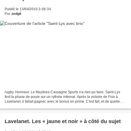
Publié le 13/04/2010 à 08:34
Par
zedgé
rugby. Honneur. Le Mazères-Cassagne Sports n'a rien pu faire. Saint-Lys
finit la phase de poule sur un rythme infernal. Après la victoire de Foix à
Lavelanet, il fallait gagner, avec le bonus en prime. C'est fait, et de quelle
manière, avec brio, folie,...
Lavelanet. Les « jaune et noir » à côté du sujet