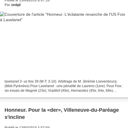
Publié le 13/04/2010 à 07:10
Par
zedgé
lavelanet 3- us foix 39 (M-T: 3-10). Arbitrage de M. Jérémie Loevenbrucq
(Midi-Pyrénées) Pour Lavelanet : une pénalité de Laurens (1ere). Pour Foix :
six essais de Magnié (23e), Vradilof (40e), Hernandez (45e, 64e, 68e),
B.Rouch (79e); une pénalité (51e)...
Honneur. Pour la «der», Villeneuve-du-Paréage
s'incline
Publié le 13/04/2010 à 07:04