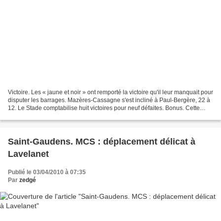
Victoire. Les « jaune et noir » ont remporté la victoire qu'il leur manquait pour
disputer les barrages. Mazères-Cassagne s'est incliné à Paul-Bergère, 22 à
12. Le Stade comptabilise huit victoires pour neuf défaites. Bonus. Cette
victoire avec le bonus...
Saint-Gaudens. MCS : déplacement délicat à
Lavelanet
Publié le 03/04/2010 à 07:35
Par
zedgé