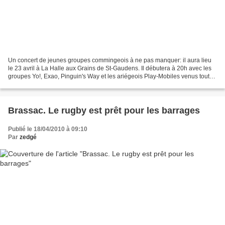
Un concert de jeunes groupes commingeois à ne pas manquer: il aura lieu
le 23 avril à La Halle aux Grains de St-Gaudens. Il débutera à 20h avec les
groupes Yo!, Exao, Pinguin's Way et les ariégeois Play-Mobiles venus tout
droit de Pamiers. Ce concert...
Brassac. Le rugby est prêt pour les barrages
Publié le 18/04/2010 à 09:10
Par
zedgé