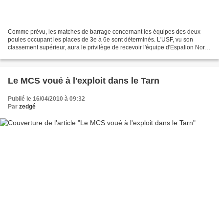
Comme prévu, les matches de barrage concernant les équipes des deux
poules occupant les places de 3e à 6e sont déterminés. L'USF, vu son
classement supérieur, aura le privilège de recevoir l'équipe d'Espalion Nord-
Aveyron. Un sacré avantage (d'autant...
Le MCS voué à l'exploit dans le Tarn
Publié le 16/04/2010 à 09:32
Par
zedgé