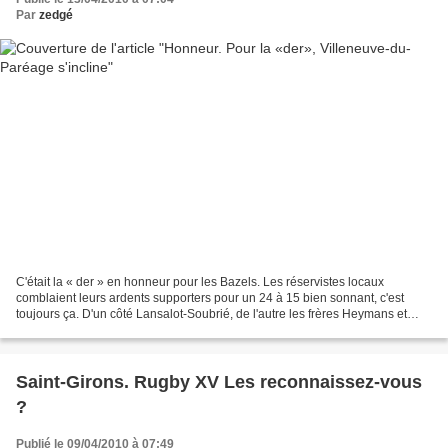
Par
zedgé
C'était la « der » en honneur pour les Bazels. Les réservistes locaux
comblaient leurs ardents supporters pour un 24 à 15 bien sonnant, c'est
toujours ça. D'un côté Lansalot-Soubrié, de l'autre les frères Heymans et
Brun, le Couserans n'exporte pas que...
Saint-Girons. Rugby XV Les reconnaissez-vous
?
Publié le 09/04/2010 à 07:49