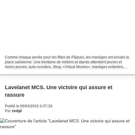
Comme chaque année pour les fêtes de Pâques, les manèges ont envahi la
place salisienne. Une trentaine de métiers et stands attendent jeunes et
moins jeunes: auto-scooters, Stray, «Virtual Movies», manèges enfantins,
pêches aux canards, cascades et stands...
Lavelanet MCS. Une victoire qui assure et
rassure
Publié le 06/04/2010 à 07:28
Par
zedgé