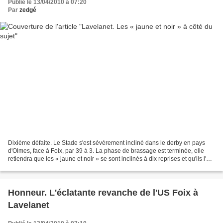
Publié le 13/04/2010 à 07:20
Par
zedgé
Dixième défaite. Le Stade s'est sévèrement incliné dans le derby en pays
d'Olmes, face à Foix, par 39 à 3. La phase de brassage est terminée, elle
retiendra que les « jaune et noir » se sont inclinés à dix reprises et qu'ils l'ont
emporté huit fois. Revanche....
Honneur. L'éclatante revanche de l'US Foix à
Lavelanet