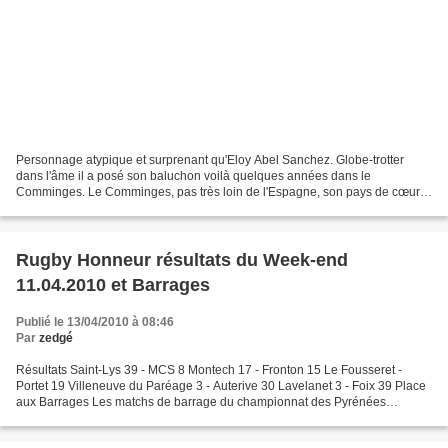
Personnage atypique et surprenant qu'Eloy Abel Sanchez. Globe-trotter
dans l'âme il a posé son baluchon voilà quelques années dans le
Comminges. Le Comminges, pas très loin de l'Espagne, son pays de cœur.
A Lestelle il met en pratique son idéal de vie:...
Rugby Honneur résultats du Week-end
11.04.2010 et Barrages
Publié le 13/04/2010 à 08:46
Par
zedgé
Résultats Saint-Lys 39 - MCS 8 Montech 17 - Fronton 15 Le Fousseret -
Portet 19 Villeneuve du Paréage 3 - Auterive 30 Lavelanet 3 - Foix 39 Place
aux Barrages Les matchs de barrage du championnat des Pyrénées
opposeront (sous réserves) le week-end prochain...