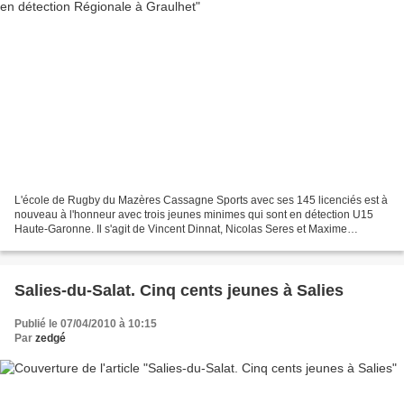
L'école de Rugby du Mazères Cassagne Sports avec ses 145 licenciés est à
nouveau à l'honneur avec trois jeunes minimes qui sont en détection U15
Haute-Garonne. Il s'agit de Vincent Dinnat, Nicolas Seres et Maxime
Bonzom qui jouent respectivement aux postes...
Salies-du-Salat. Cinq cents jeunes à Salies
Publié le 07/04/2010 à 10:15
Par
zedgé