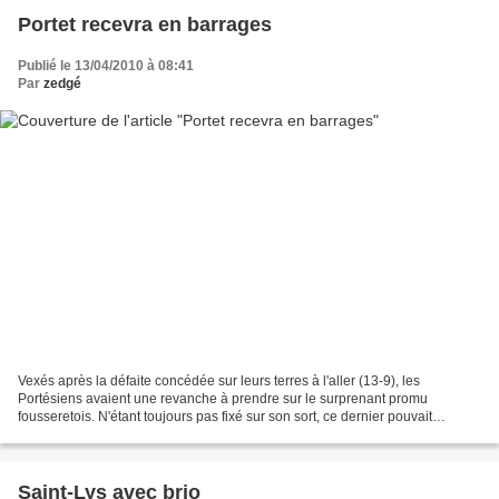
Portet recevra en barrages
Publié le 13/04/2010 à 08:41
Par
zedgé
Vexés après la défaite concédée sur leurs terres à l'aller (13-9), les
Portésiens avaient une revanche à prendre sur le surprenant promu
fousseretois. N'étant toujours pas fixé sur son sort, ce dernier pouvait
accrocher en cas de succès une septième place...
Saint-Lys avec brio