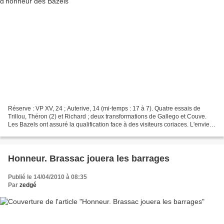
Réserve : VP XV, 24 ; Auterive, 14 (mi-temps : 17 à 7). Quatre essais de
Trillou, Théron (2) et Richard ; deux transformations de Gallego et Couve.
Les Bazels ont assuré la qualification face à des visiteurs coriaces. L'envie et
la qualité du jeu réalisé...
Honneur. Brassac jouera les barrages
Publié le 14/04/2010 à 08:35
Par
zedgé