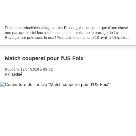
En bons irréductibles villageois, les Brassagais n'ont peur que d'une chose -
non pas que le ciel leur tombe sur la tête - mais que le barrage de La
Raviège leur pète sous le nez ! Pourtant, ce dimanche 18 avril, à 15 h, les
rugbymen de l'Union sportive...
Match couperet pour l'US Foix
Publié le 18/04/2010 à 09:02
Par
zedgé