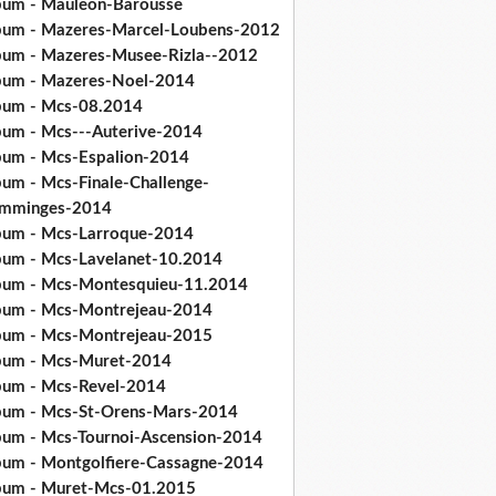
bum - Mauleon-Barousse
bum - Mazeres-Marcel-Loubens-2012
bum - Mazeres-Musee-Rizla--2012
bum - Mazeres-Noel-2014
bum - Mcs-08.2014
bum - Mcs---Auterive-2014
bum - Mcs-Espalion-2014
bum - Mcs-Finale-Challenge-
mminges-2014
bum - Mcs-Larroque-2014
bum - Mcs-Lavelanet-10.2014
bum - Mcs-Montesquieu-11.2014
bum - Mcs-Montrejeau-2014
bum - Mcs-Montrejeau-2015
bum - Mcs-Muret-2014
bum - Mcs-Revel-2014
bum - Mcs-St-Orens-Mars-2014
bum - Mcs-Tournoi-Ascension-2014
bum - Montgolfiere-Cassagne-2014
bum - Muret-Mcs-01.2015