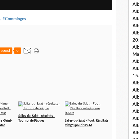
Al
Al
Al
s
,
#Comminges
Al
Al
20
Al
epost
0
Ma
Al
Al
15
Al
Al
Al
Al
Al
Salies-du-Salat - résultats -
Alb
ne -Saint-
Tournoi de Pâques
Salies-du-Salat - Foot: Résultats
Al
ntre
mitigés pour l’USSM
Al