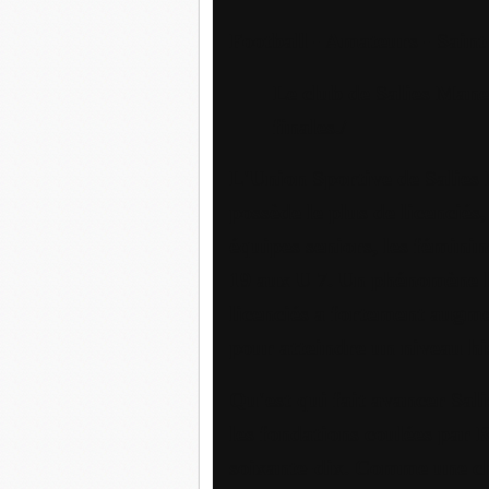
Football - Amateurs - Sain
Le club de Salies Mane
finales./
L'Union Sportive de Salies
possède le plus de licenciés
équipes seniors, les féminin
19 aux U 7. Un phénomène l
licenciés a fortement augm
pour atteindre un niveau hi
Qu'est qui fait avancer Sali
les fondations coulées par 
soixante-dix. Comme une cha