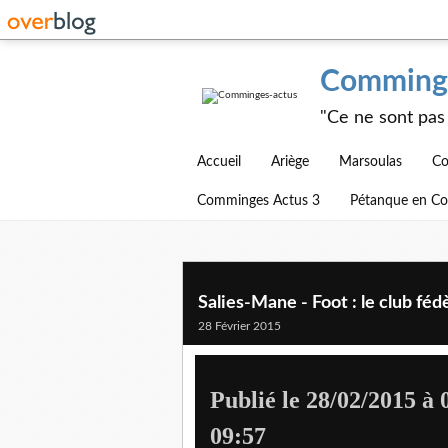
Comminge
"Ce ne sont pas 
Accueil
Ariège
Marsoulas
Co
Comminges Actus 3
Pétanque en C
Salies-Mane - Foot : le club fé
28 Février 2015
Publié le 28/02/2015 à 
09:57