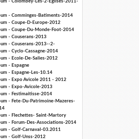
bum - Colombey-Les-2-Eglises-2011-
bum - Comminges-Batiments-2014
bum - Coupe-D-Europe-2012
bum - Coupe-Du-Monde-Foot-2014
bum - Couserans-2013
bum - Couserans-2013--2-
bum - Cyclo-Cassagne-2014
bum - Ecole-De-Salies-2012
bum - Espagne
bum - Espagne-Les-10.14
bum - Expo Avicole 2011 - 2012
bum - Expo-Avicole-2013
bum - Festimaitisse-2014
bum - Fete-Du-Patrimoine-Mazeres-
14
bum - Flechettes- Saint-Martory
bum - Forum-Des-Associations-2014
bum - Golf-Carnaval-03.2011
bum - Golf-Unss-2012