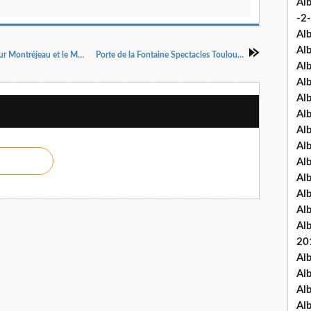
Al
-2-
Al
Al
Rugby XV - Amateurs - Le match de la peur pour Montréjeau et le MCS
Porte de la Fontaine Spectacles Toulouse
Al
Al
Al
Al
Al
Al
Al
Al
Al
Al
Al
20
Al
Al
Al
Al