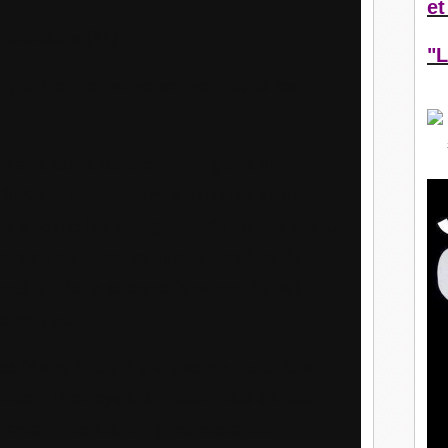
et
t-Gaudens (31)
"L
 que l'on retrouve souvent dans les
 Mane est le club commingeois qui
, 314 qui sont repartis dans les quatre
es et dans les catégories de jeunes des U
orsqu'on observe que le nombre de
enté en deux saisons (environ 30 %)
storique.
es Mane ? Ici, il y a une vie de club sur
Robert Keuleyan, au début des années
rte invisible, on y respecte une