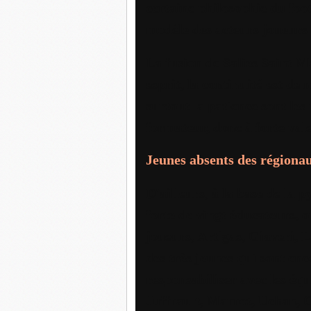
certaine philosophie du foot
modèle des acteurs joueurs 
La fusion de Salies Saint M
esprit, la continuité est de 
surtout la patience sont les
formateur, donc à forte val
Jeunes absents des régiona
D'ailleurs, à la base de la
forte de vingt éducateurs, 
joueurs, Artigas, Giaveri, 
des très jeunes qui sont enco
responsabiliser avec les é
Juffrault, Marrot, Uchan, C