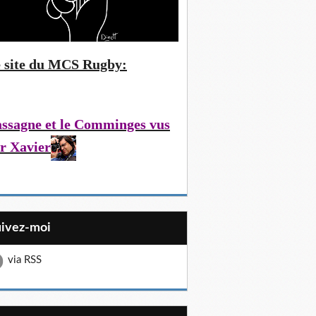
 site du MCS Rugby:
ssagne et le Comminges vus
r Xavier
uivez-moi
via RSS