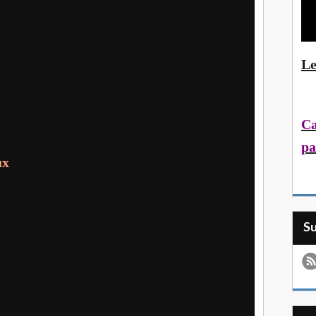
ball entretenue par un état d'esprit
éducateurs et dirigeants.
artory avec Mane n'a rien changé à cet
Le
mise. Le partage des idées, la rigueur et
 maîtres mots pour faire avancer ce club
Ca
eur éducative.
pa
ux
 pyramide dans l'équipe d'encadrement
on ne retrouve quasiment que des anciens
S
Lacomme, Martins pour les seniors, ou
re en activité et qui n'ont pas tardé à se
quipes de jeunes comme Lacomme,
ep ou autres Laffont.