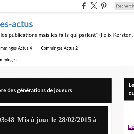
s-actus
les publications mais les faits qui parlent" (Felix Kersten.
mminges Actus 4
Comminges Actus 2
omminges
Les Jeunes et l'APEAI Mazères-
dère des générations de joueurs
du
03:48
Mis à jour le 28/02/2015 à
,
Le