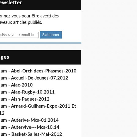
Newsletter
nnez-vous pour être averti des
veaux articles publiés.
Pages
bum - Abel-Orchidees-Phasmes-2010
bum - Accueil-De-Jeunes-07.2012
bum - Alac-2010
bum - Alae-Rugby-10.2011
bum - Alsh-Paques-2012
bum - Arnaud-Guilhem-Expo-2011 Et
12
bum - Auterive-Mcs-01.2014
bum - Autervive---Mcs-10.14
bum - Basket-Salies-Mai-2012