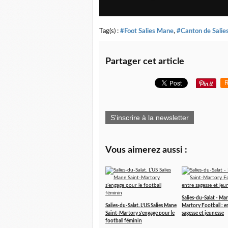
Tag(s) :
#Foot Salies Mane
,
#Canton de Salie
Partager cet article
R
S'inscrire à la newsletter
Vous aimerez aussi :
Salies-du-Salat - Ma
Salies-du-Salat. L’US Salies Mane
Martory Football : e
Saint-Martory s’engage pour le
sagesse et jeunesse
football féminin