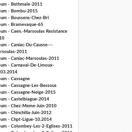
bum - Bethmale-2011
bum - Bombu-2015
bum - Boussens-Chez-Bri
bum - Bramevaque-65
bum - Caen.-Marsoulas Resistance
10
bum - Caniac-Du-Causse---
rsoulas-2011
bum - Caniac-Marsoulas-2011
bum - Carnaval-De-Limoux-
.03.2014
bum - Cassagne
bum - Cassagne-Les-Bessous
bum - Cassagne-Neige-2015
bum - Castelbiague-2014
bum - Chez-Meme-Juin-2010
um - Chinchilla-Juin-2012
bum - Chpt-Ligue-10.2014
bum - Colombey-Les-2-Eglises-2011