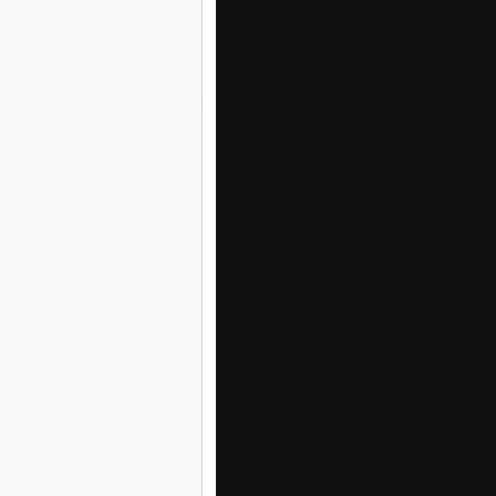
Les joueurs de Salies parten
plusieurs raisons, les jeune
n'en repartent plus. Peut-ê
qu'ailleurs» constate modes
maison est crédible quand o
quatre équipes seniors don
Seul bémol, depuis cette ann
dans les championnats régi
ligue il faudrait pouvoir a
nous ne pouvons pas faute d
quand même de quoi se réjo
salisien.
Jean Monge