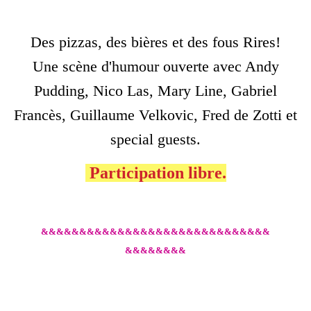
Des pizzas, des bières et des fous Rires!
Une scène d'humour
ouverte
a
vec Andy
Pudding,
Nico Las,
Mary Line,
Gabriel
Francès,
Guillaume Velkovic,
Fred de Zotti et
special guests.
Participation libre.
&&&&&&&&&&&&&&&&&&&&&&&&&&&&&&
&&&&&&&&