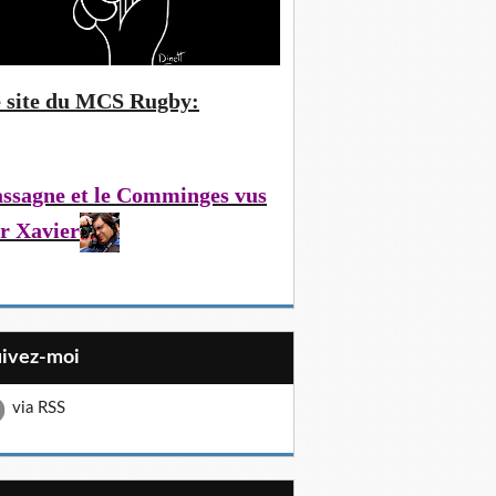
 site du MCS Rugby:
ssagne et le Comminges vus
r Xavier
uivez-moi
via RSS