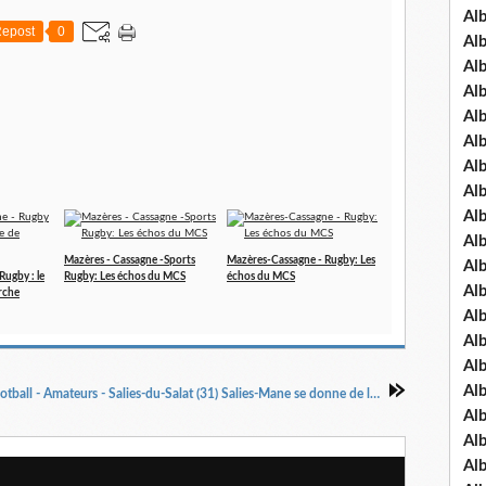
Al
epost
0
Al
Al
Al
Al
Al
Al
Al
Al
Al
Mazères - Cassagne -Sports
Mazères-Cassagne - Rugby: Les
Al
Rugby : le
Rugby: Les échos du MCS
échos du MCS
Al
rche
Al
Al
Al
Al
Football - Amateurs - Salies-du-Salat (31) Salies-Mane se donne de l'air
Al
Al
Al