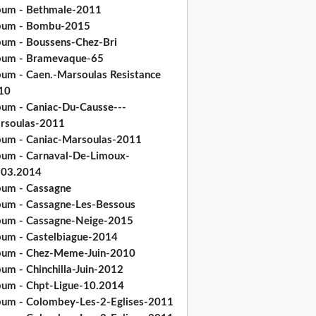
bum - Bethmale-2011
bum - Bombu-2015
bum - Boussens-Chez-Bri
bum - Bramevaque-65
bum - Caen.-Marsoulas Resistance
10
bum - Caniac-Du-Causse---
rsoulas-2011
bum - Caniac-Marsoulas-2011
bum - Carnaval-De-Limoux-
.03.2014
bum - Cassagne
bum - Cassagne-Les-Bessous
bum - Cassagne-Neige-2015
bum - Castelbiague-2014
bum - Chez-Meme-Juin-2010
um - Chinchilla-Juin-2012
bum - Chpt-Ligue-10.2014
bum - Colombey-Les-2-Eglises-2011