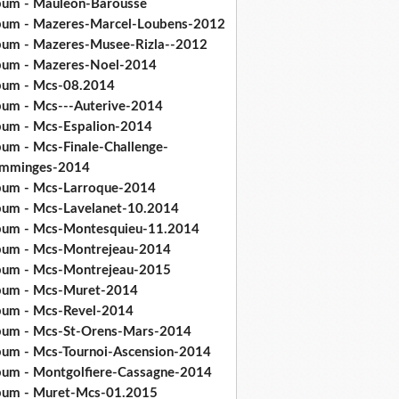
bum - Mauleon-Barousse
bum - Mazeres-Marcel-Loubens-2012
bum - Mazeres-Musee-Rizla--2012
bum - Mazeres-Noel-2014
bum - Mcs-08.2014
bum - Mcs---Auterive-2014
bum - Mcs-Espalion-2014
bum - Mcs-Finale-Challenge-
mminges-2014
bum - Mcs-Larroque-2014
bum - Mcs-Lavelanet-10.2014
bum - Mcs-Montesquieu-11.2014
bum - Mcs-Montrejeau-2014
bum - Mcs-Montrejeau-2015
bum - Mcs-Muret-2014
bum - Mcs-Revel-2014
bum - Mcs-St-Orens-Mars-2014
bum - Mcs-Tournoi-Ascension-2014
bum - Montgolfiere-Cassagne-2014
bum - Muret-Mcs-01.2015