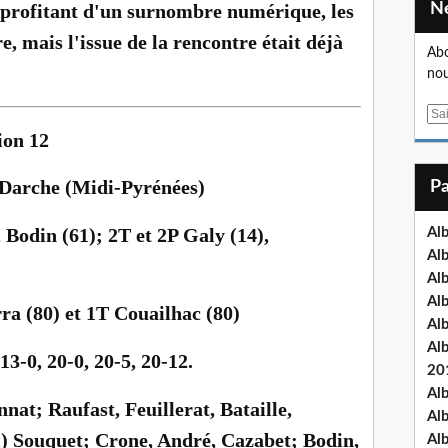
, profitant d'un surnombre numérique, les
, mais l'issue de la rencontre était déjà
Abo
nou
E
m
ion 12
a
i
 Darche (Midi-Pyrénées)
l
 Bodin (61); 2T et 2P Galy (14),
Al
Al
Al
Al
rra (80) et 1T Couailhac (80)
Al
Al
13-0, 20-0, 20-5, 20-12.
20
Al
at; Raufast, Feuillerat, Bataille,
Al
(m) Souquet; Crone, André, Cazabet; Bodin,
Al