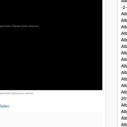
Al
-2-
Al
Al
Al
Al
Al
Al
Al
Al
Al
Al
Al
Al
Al
aporama Cliquez pour avancer
20
Al
Salies
Al
Al
Al