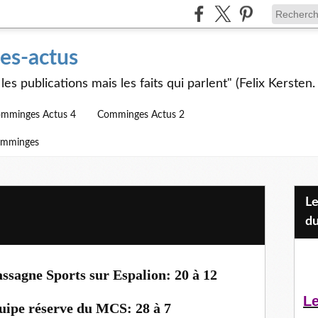
s-actus
les publications mais les faits qui parlent" (Felix Kersten.
mminges Actus 4
Comminges Actus 2
omminges
Les Jeunes et l'APEAI Mazères-
du
ssagne Sports sur Espalion: 20 à 12
Le
quipe réserve du MCS: 28 à 7