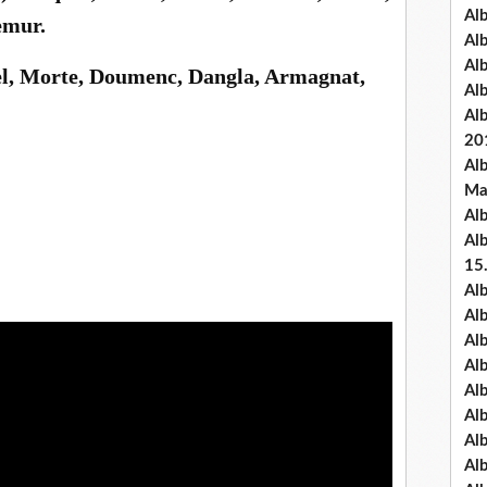
Al
emur.
Al
Al
iel, Morte, Doumenc, Dangla, Armagnat,
Al
Al
20
Al
Ma
Al
Al
15
Al
Al
Al
Al
Al
Alb
Al
Al