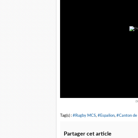
Di
Tag(s) :
#Rugby MCS
,
#Espalion
,
#Canton de 
Partager cet article