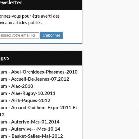
Newsletter
nnez-vous pour être averti des
veaux articles publiés.
Pages
bum - Abel-Orchidees-Phasmes-2010
bum - Accueil-De-Jeunes-07.2012
bum - Alac-2010
bum - Alae-Rugby-10.2011
bum - Alsh-Paques-2012
bum - Arnaud-Guilhem-Expo-2011 Et
12
bum - Auterive-Mcs-01.2014
bum - Autervive---Mcs-10.14
bum - Basket-Salies-Mai-2012