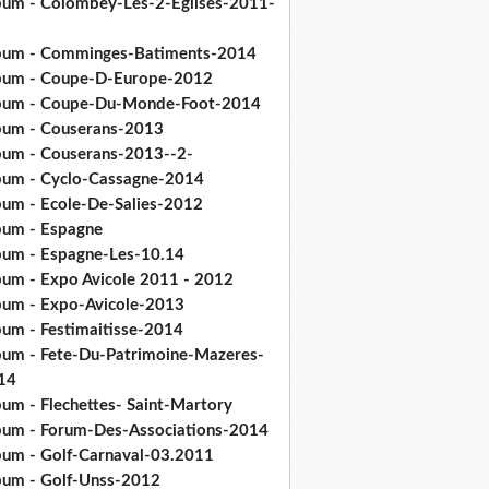
bum - Colombey-Les-2-Eglises-2011-
bum - Comminges-Batiments-2014
bum - Coupe-D-Europe-2012
bum - Coupe-Du-Monde-Foot-2014
bum - Couserans-2013
bum - Couserans-2013--2-
bum - Cyclo-Cassagne-2014
bum - Ecole-De-Salies-2012
bum - Espagne
bum - Espagne-Les-10.14
bum - Expo Avicole 2011 - 2012
bum - Expo-Avicole-2013
bum - Festimaitisse-2014
bum - Fete-Du-Patrimoine-Mazeres-
14
bum - Flechettes- Saint-Martory
bum - Forum-Des-Associations-2014
bum - Golf-Carnaval-03.2011
bum - Golf-Unss-2012