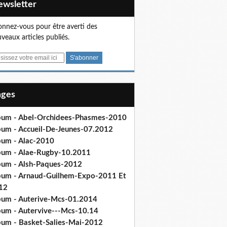
Newsletter
nnez-vous pour être averti des
veaux articles publiés.
Pages
bum - Abel-Orchidees-Phasmes-2010
bum - Accueil-De-Jeunes-07.2012
bum - Alac-2010
bum - Alae-Rugby-10.2011
bum - Alsh-Paques-2012
bum - Arnaud-Guilhem-Expo-2011 Et
12
bum - Auterive-Mcs-01.2014
bum - Autervive---Mcs-10.14
bum - Basket-Salies-Mai-2012