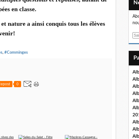
ées en classe.
Abo
et nature a ainsi conquis tous les élèves
nou
venir!
E
m
a
es
,
#Comminges
i
l
Al
Al
epost
0
Al
Al
Al
Al
20
Al
Al
Al