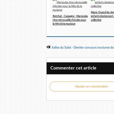
Mane. Quand les rêv
Betchat - Cassagne - Marsoulas
enfants deviennent
Une retrouvaille d’écoles pour
collective
la fête de la musique
Salies du Salat - Dernier concours nocturne d
Commenter cet article
Ajouter un commentaire