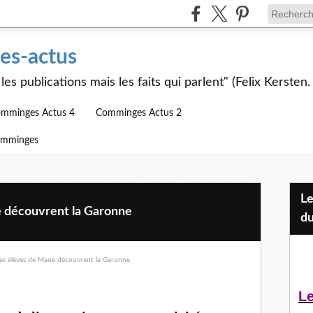
s-actus
les publications mais les faits qui parlent" (Felix Kersten.
mminges Actus 4
Comminges Actus 2
omminges
Les Jeunes et l'APEAI Mazères-
e découvrent la Garonne
du
Le