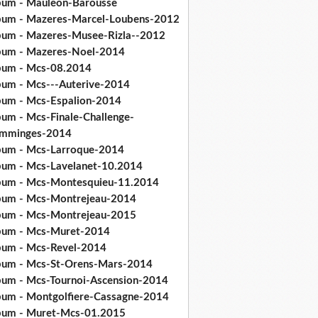
bum - Mauleon-Barousse
bum - Mazeres-Marcel-Loubens-2012
bum - Mazeres-Musee-Rizla--2012
bum - Mazeres-Noel-2014
bum - Mcs-08.2014
bum - Mcs---Auterive-2014
bum - Mcs-Espalion-2014
bum - Mcs-Finale-Challenge-
mminges-2014
bum - Mcs-Larroque-2014
bum - Mcs-Lavelanet-10.2014
bum - Mcs-Montesquieu-11.2014
bum - Mcs-Montrejeau-2014
bum - Mcs-Montrejeau-2015
bum - Mcs-Muret-2014
bum - Mcs-Revel-2014
bum - Mcs-St-Orens-Mars-2014
bum - Mcs-Tournoi-Ascension-2014
bum - Montgolfiere-Cassagne-2014
bum - Muret-Mcs-01.2015