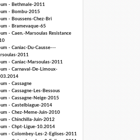
bum - Bethmale-2011
bum - Bombu-2015
bum - Boussens-Chez-Bri
bum - Bramevaque-65
bum - Caen.-Marsoulas Resistance
10
bum - Caniac-Du-Causse---
rsoulas-2011
bum - Caniac-Marsoulas-2011
bum - Carnaval-De-Limoux-
.03.2014
bum - Cassagne
bum - Cassagne-Les-Bessous
bum - Cassagne-Neige-2015
bum - Castelbiague-2014
bum - Chez-Meme-Juin-2010
um - Chinchilla-Juin-2012
bum - Chpt-Ligue-10.2014
bum - Colombey-Les-2-Eglises-2011