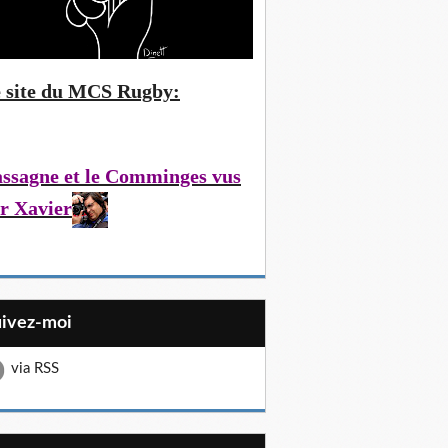
 site du MCS Rugby:
ssagne et le Comminges vus
r Xavier
uivez-moi
via RSS