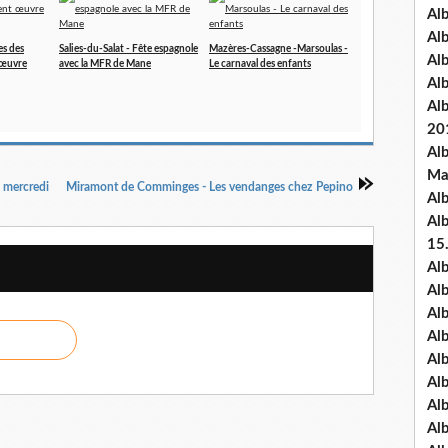
Al
Al
es des
Salies-du-Salat - Fête espagnole
Mazères-Cassagne -Marsoulas -
Al
 œuvre
avec la MFR de Mane
Le carnaval des enfants
Al
Al
20
Al
Ma
u mercredi
Miramont de Comminges - Les vendanges chez Pepino
Al
Al
15
Al
Al
Al
Al
Al
Alb
Al
Al