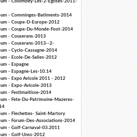
bum - Colombey-Les-2-Eglises-2011-
bum - Comminges-Batiments-2014
bum - Coupe-D-Europe-2012
bum - Coupe-Du-Monde-Foot-2014
bum - Couserans-2013
bum - Couserans-2013--2-
bum - Cyclo-Cassagne-2014
bum - Ecole-De-Salies-2012
bum - Espagne
bum - Espagne-Les-10.14
bum - Expo Avicole 2011 - 2012
bum - Expo-Avicole-2013
bum - Festimaitisse-2014
bum - Fete-Du-Patrimoine-Mazeres-
14
bum - Flechettes- Saint-Martory
bum - Forum-Des-Associations-2014
bum - Golf-Carnaval-03.2011
bum - Golf-Unss-2012