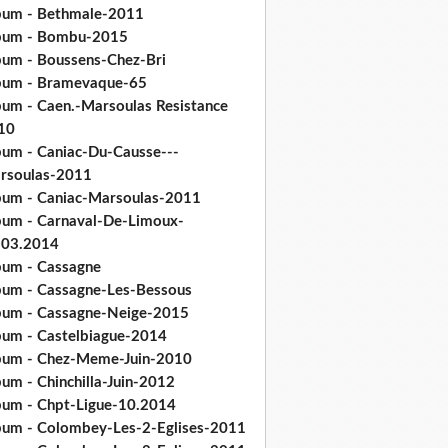
bum - Bethmale-2011
bum - Bombu-2015
bum - Boussens-Chez-Bri
bum - Bramevaque-65
bum - Caen.-Marsoulas Resistance
10
bum - Caniac-Du-Causse---
rsoulas-2011
bum - Caniac-Marsoulas-2011
bum - Carnaval-De-Limoux-
.03.2014
bum - Cassagne
bum - Cassagne-Les-Bessous
bum - Cassagne-Neige-2015
bum - Castelbiague-2014
bum - Chez-Meme-Juin-2010
um - Chinchilla-Juin-2012
bum - Chpt-Ligue-10.2014
bum - Colombey-Les-2-Eglises-2011