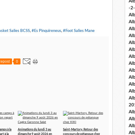
Al
-2-
Al
Al
Al
sket Salies BCSS
,
#Es Pinquireneus
,
#Foot Salies Mane
Al
Al
Al
Al
epost
0
Al
Al
Al
Al
Al
Al
20
Al
Al
Al
camps à la
Animations du lundi 3 au
Saint-Martory. Retour des
Al
art à la
dimanche 9 août 2026 en
concours de pétanque chez