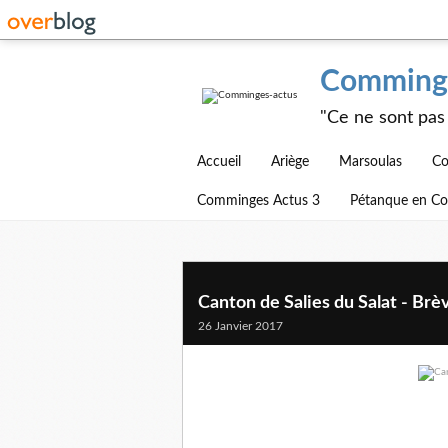
Comminge
"Ce ne sont pas 
Accueil
Ariège
Marsoulas
Co
Comminges Actus 3
Pétanque en C
Canton de Salies du Salat - Brè
26 Janvier 2017