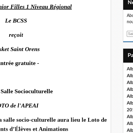
nior Filles 1 Niveau Régional
Abo
Le BCSS
nou
reçoit
E
m
a
sket Saint Orens
i
l
Entrée gratuite -
Al
Al
Al
Al
 Salle Socioculturelle
Al
Al
TO de l'APEAI
20
Al
 salle socio-culturelle aura lieu le Loto de
Al
nts d’Élèves et Animations
Al