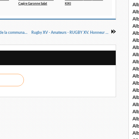
Cagire Garonne Salat
KIKI
Al
Al
Al
Al
Comminges - François Arcangeli élu président de la communauté de communes Cagire-Garonne-Salat
Rugby XV - Amateurs - RUGBY XV. Honneur Mazères pour entretenir l'espoir
Al
Al
Al
Al
Al
Al
Al
Al
Al
Al
Al
Al
Al
Al
Al