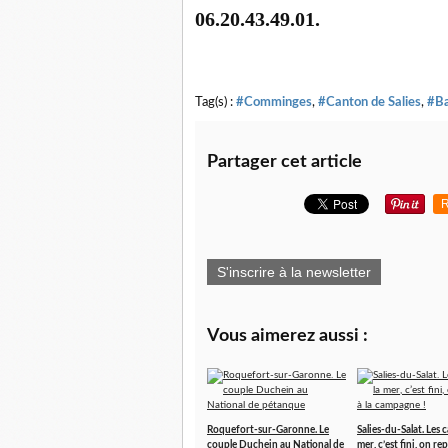
06.20.43.49.01.
Tag(s) :
#Comminges
,
#Canton de Salies
,
#Ba
Partager cet article
R
S'inscrire à la newsletter
Vous aimerez aussi :
Roquefort-sur-Garonne. Le
Salies-du-Salat. Les 
couple Duchein au National de
mer, c’est fini, on rep