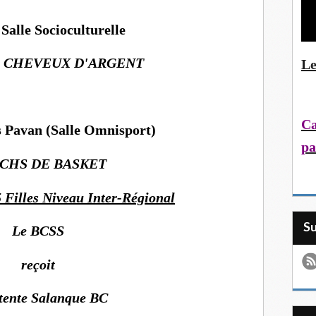
 Salle Socioculturelle
S CHEVEUX D'ARGENT
Le
Ca
s Pavan (Salle Omnisport)
pa
CHS DE BASKET
 Filles Niveau Inter-Régional
S
Le BCSS
reçoit
tente Salanque BC