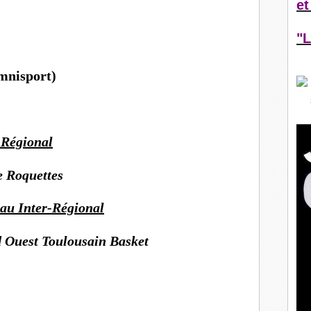
et
"L
mnisport)
 Régional
e Roquettes
eau Inter-Régional
 Ouest Toulousain Basket