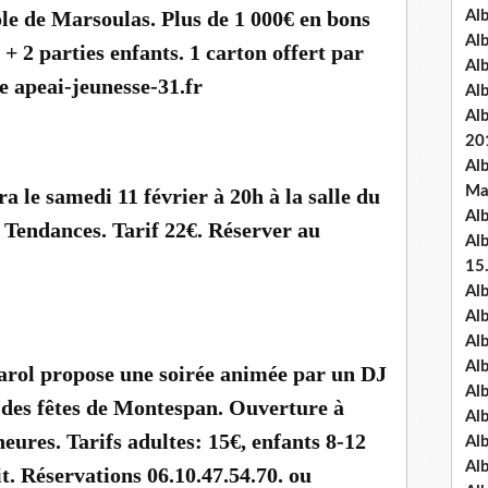
le de Marsoulas. Plus de 1 000€ en bons
Al
Al
es + 2 parties enfants. 1 carton offert par
Al
te apeai-jeunesse-31.fr
Al
Al
20
Al
Ma
a le samedi 11 février à 20h à la salle du
Al
 Tendances. Tarif 22€. Réserver au
Al
15
Al
Al
Al
Al
ol propose une soirée animée par un DJ
Al
le des fêtes de Montespan. Ouverture à
Alb
eures. Tarifs adultes: 15€, enfants 8-12
Al
Al
t. Réservations 06.10.47.54.70. ou