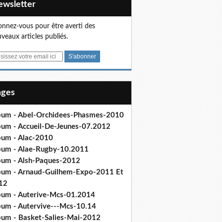
Newsletter
nnez-vous pour être averti des
veaux articles publiés.
Pages
bum - Abel-Orchidees-Phasmes-2010
bum - Accueil-De-Jeunes-07.2012
bum - Alac-2010
bum - Alae-Rugby-10.2011
bum - Alsh-Paques-2012
bum - Arnaud-Guilhem-Expo-2011 Et
12
bum - Auterive-Mcs-01.2014
bum - Autervive---Mcs-10.14
bum - Basket-Salies-Mai-2012