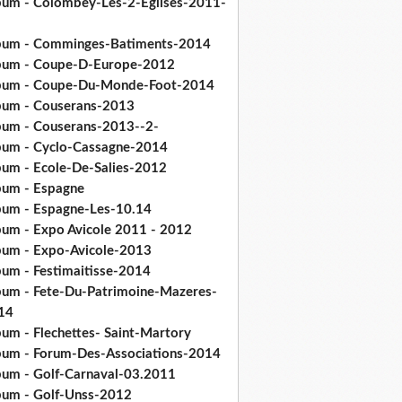
bum - Colombey-Les-2-Eglises-2011-
bum - Comminges-Batiments-2014
bum - Coupe-D-Europe-2012
bum - Coupe-Du-Monde-Foot-2014
bum - Couserans-2013
bum - Couserans-2013--2-
bum - Cyclo-Cassagne-2014
bum - Ecole-De-Salies-2012
bum - Espagne
bum - Espagne-Les-10.14
bum - Expo Avicole 2011 - 2012
bum - Expo-Avicole-2013
bum - Festimaitisse-2014
bum - Fete-Du-Patrimoine-Mazeres-
14
bum - Flechettes- Saint-Martory
bum - Forum-Des-Associations-2014
bum - Golf-Carnaval-03.2011
bum - Golf-Unss-2012