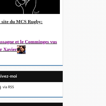
 site du MCS Rugby:
ssagne et le Comminges vus
r Xavier
uivez-moi
via RSS