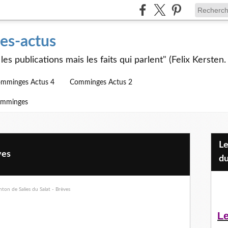
s-actus
les publications mais les faits qui parlent" (Felix Kersten.
mminges Actus 4
Comminges Actus 2
omminges
Les Jeunes et l'APEAI Mazères-
ves
du
Le