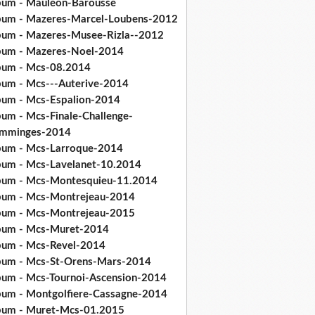
bum - Mauleon-Barousse
bum - Mazeres-Marcel-Loubens-2012
bum - Mazeres-Musee-Rizla--2012
bum - Mazeres-Noel-2014
bum - Mcs-08.2014
bum - Mcs---Auterive-2014
bum - Mcs-Espalion-2014
bum - Mcs-Finale-Challenge-
mminges-2014
bum - Mcs-Larroque-2014
bum - Mcs-Lavelanet-10.2014
bum - Mcs-Montesquieu-11.2014
bum - Mcs-Montrejeau-2014
bum - Mcs-Montrejeau-2015
bum - Mcs-Muret-2014
bum - Mcs-Revel-2014
bum - Mcs-St-Orens-Mars-2014
bum - Mcs-Tournoi-Ascension-2014
bum - Montgolfiere-Cassagne-2014
bum - Muret-Mcs-01.2015