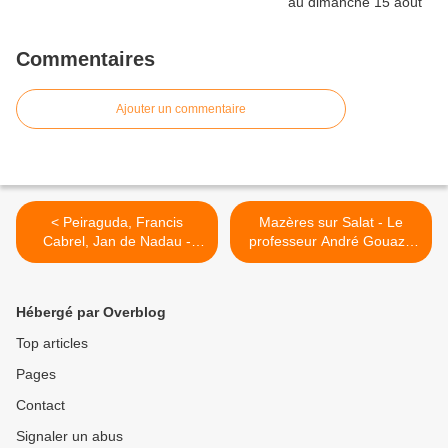
Commentaires
Ajouter un commentaire
< Peiraguda, Francis
Mazères sur Salat - Le
Cabrel, Jan de Nadau -
professeur André Gouazé
Mon dieu que j'en suis a
n’est plus >
mon aise
Hébergé par Overblog
Top articles
Pages
Contact
Signaler un abus