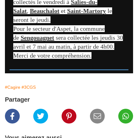
collectés le vendredi à
Salies-du-
Salat
,
Beauchalot
et
Saint-Martory
le
seront le jeudi.
Pour le secteur d'Aspet, la commune
de
Sengouagnet
sera collectée les jeudis 30
avril et 7 mai au matin, à partir de 4h00.
Merci de votre compréhension.
#Cagire
#3CGS
Partager
Vous aimerez aussi