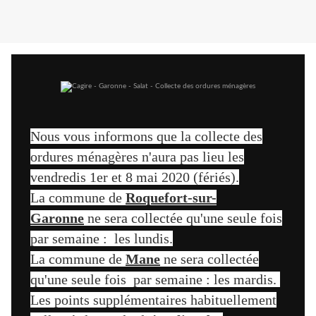
Nous vous informons que la collecte des
ordures ménagères n'aura pas lieu les
vendredis 1er et 8 mai 2020 (fériés).
La commune de
Roquefort-sur-
Garonne
ne sera collectée qu'une seule fois
par semaine : les lundis.
La commune de
Mane
ne sera collectée
qu'une seule fois par semaine : les mardis.
Les points supplémentaires habituellement