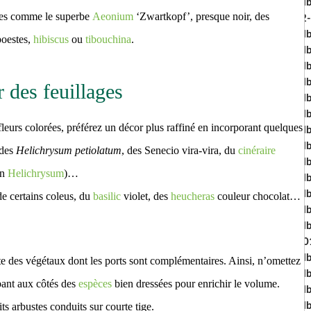
Al
sses comme le superbe
Aeonium
‘Zwartkopf’, presque noir, des
-2-
Al
poestes,
hibiscus
ou
tibouchina
.
Al
Al
Al
 des feuillages
Al
Al
leurs colorées, préférez un décor plus raffiné en incorporant quelques
Al
Al
 des
Helichrysum petiolatum
, des Senecio vira-vira, du
cinéraire
Al
un
Helichrysum
)…
Al
Al
de certains coleus, du
basilic
violet, des
heucheras
couleur chocolat…
Al
Al
20
Al
des végétaux dont les ports sont complémentaires. Ainsi, n’omettez
Al
mbant aux côtés des
espèces
bien dressées pour enrichir le volume.
Al
ts arbustes conduits sur courte tige.
Al