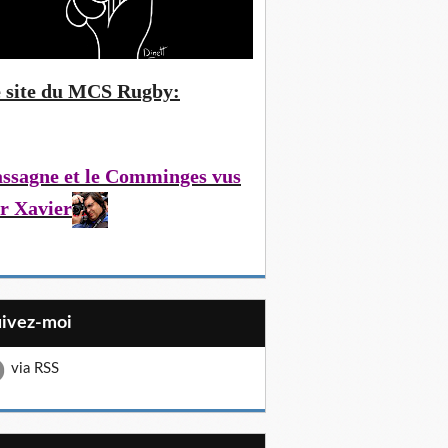
 site du MCS Rugby:
ssagne et le Comminges vus
r Xavier
uivez-moi
via RSS