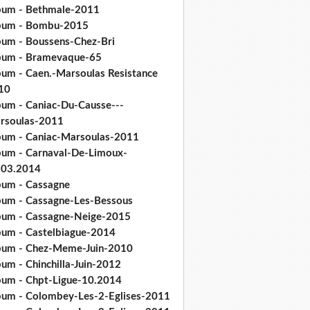
bum - Bethmale-2011
bum - Bombu-2015
bum - Boussens-Chez-Bri
bum - Bramevaque-65
bum - Caen.-Marsoulas Resistance
10
bum - Caniac-Du-Causse---
rsoulas-2011
bum - Caniac-Marsoulas-2011
bum - Carnaval-De-Limoux-
.03.2014
bum - Cassagne
bum - Cassagne-Les-Bessous
bum - Cassagne-Neige-2015
bum - Castelbiague-2014
bum - Chez-Meme-Juin-2010
um - Chinchilla-Juin-2012
bum - Chpt-Ligue-10.2014
bum - Colombey-Les-2-Eglises-2011