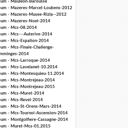
bum - Mauleon-Barousse
bum - Mazeres-Marcel-Loubens-2012
bum - Mazeres-Musee-Rizla--2012
bum - Mazeres-Noel-2014
bum - Mcs-08.2014
bum - Mcs---Auterive-2014
bum - Mcs-Espalion-2014
bum - Mcs-Finale-Challenge-
mminges-2014
bum - Mcs-Larroque-2014
bum - Mcs-Lavelanet-10.2014
bum - Mcs-Montesquieu-11.2014
bum - Mcs-Montrejeau-2014
bum - Mcs-Montrejeau-2015
bum - Mcs-Muret-2014
bum - Mcs-Revel-2014
bum - Mcs-St-Orens-Mars-2014
bum - Mcs-Tournoi-Ascension-2014
bum - Montgolfiere-Cassagne-2014
bum - Muret-Mcs-01.2015