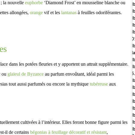
 ; la nouvelle
euphorbe
‘Diamond Frost’ en mousseline blanche ou
Al
Al
ettes allongées,
orange
vif et les
lantanas
à feuilles odoriférantes.
Al
Al
Al
20
es
Al
Ma
Al
ace dans les potées fleuries et y apportent un attrait supplémentaire.
Al
15
s
ou
glaïeul de Byzance
au parfum envoûtant, idéal parmi les
Al
eesias tout aussi parfumés ou encore la mythique
tubéreuse
aux
Al
Al
Al
Al
Alb
tuellement cultivées à l’intérieur. Elles feront bonne figure parmi les
Al
Al
st-il de certains
bégonias à feuillage décoratif et résistant
,