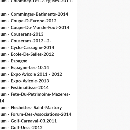
bum - Colombey-Les-2-Eglises-2011-
bum - Comminges-Batiments-2014
bum - Coupe-D-Europe-2012
bum - Coupe-Du-Monde-Foot-2014
bum - Couserans-2013
bum - Couserans-2013--2-
bum - Cyclo-Cassagne-2014
bum - Ecole-De-Salies-2012
bum - Espagne
bum - Espagne-Les-10.14
bum - Expo Avicole 2011 - 2012
bum - Expo-Avicole-2013
bum - Festimaitisse-2014
bum - Fete-Du-Patrimoine-Mazeres-
14
bum - Flechettes- Saint-Martory
bum - Forum-Des-Associations-2014
bum - Golf-Carnaval-03.2011
bum - Golf-Unss-2012