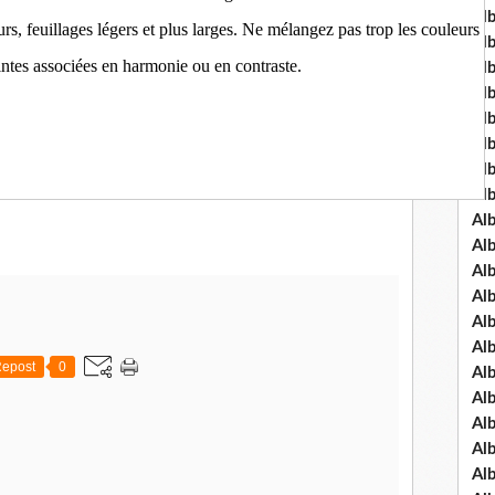
Al
eurs, feuillages légers et plus larges. Ne mélangez pas trop les couleurs
Al
intes associées en harmonie ou en contraste.
Al
Al
Al
Al
Al
Al
Al
Al
Al
Al
Al
Al
epost
0
Al
Al
Al
Al
Al