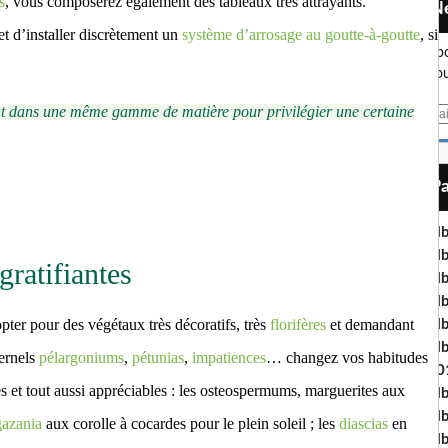
s
, vous composerez également des tableaux très attrayants.
et d’installer discrètement un
système d’arrosage au goutte-à-goutte
, si
Abo
nou
ant dans une même gamme de matière pour privilégier une certaine
E
m
a
i
l
Al
Al
gratifiantes
Al
Al
ter pour des végétaux très décoratifs, très
florifères
et demandant
Al
Al
ternels
pélargoniums
,
pétunias
,
impatiences
… changez vos habitudes
20
 et tout aussi appréciables : les osteospermums, marguerites aux
Al
Al
gazania
aux corolle à cocardes pour le plein soleil ; les
diascias
en
Al