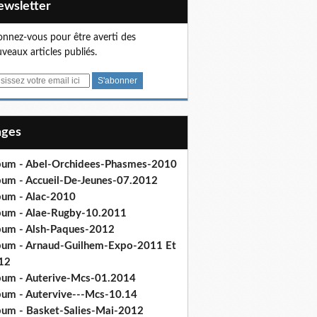
Newsletter
nnez-vous pour être averti des
veaux articles publiés.
Pages
bum - Abel-Orchidees-Phasmes-2010
bum - Accueil-De-Jeunes-07.2012
bum - Alac-2010
bum - Alae-Rugby-10.2011
bum - Alsh-Paques-2012
bum - Arnaud-Guilhem-Expo-2011 Et
12
bum - Auterive-Mcs-01.2014
bum - Autervive---Mcs-10.14
bum - Basket-Salies-Mai-2012