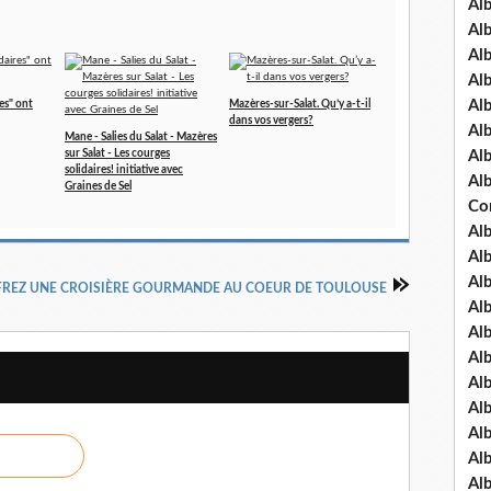
Al
Al
Al
Al
Al
es" ont
Mazères-sur-Salat. Qu’y a-t-il
dans vos vergers?
Al
Mane - Salies du Salat - Mazères
sur Salat - Les courges
Al
solidaires! initiative avec
Al
Graines de Sel
Co
Al
Al
Al
FREZ UNE CROISIÈRE GOURMANDE AU COEUR DE TOULOUSE
Al
Al
Al
Al
Al
Al
Al
Al