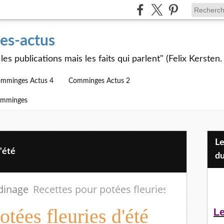
s-actus
les publications mais les faits qui parlent" (Felix Kersten.
mminges Actus 4
Comminges Actus 2
omminges
Les Jeunes et l'APEAI Mazères-
'été
du
rdinage
Recettes pour potées fleuries d'été
tées fleuries d'été
Le