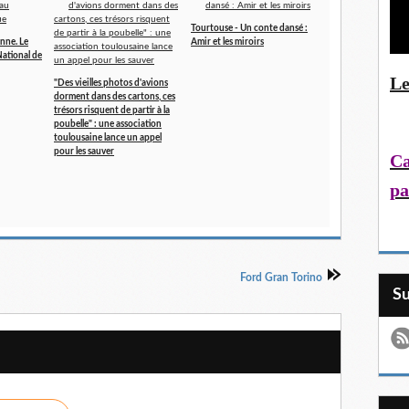
Tourtouse - Un conte dansé :
nne. Le
Amir et les miroirs
ational de
Le
"Des vieilles photos d'avions
dorment dans des cartons, ces
trésors risquent de partir à la
poubelle" : une association
toulousaine lance un appel
pour les sauver
Ca
pa
Ford Gran Torino
S