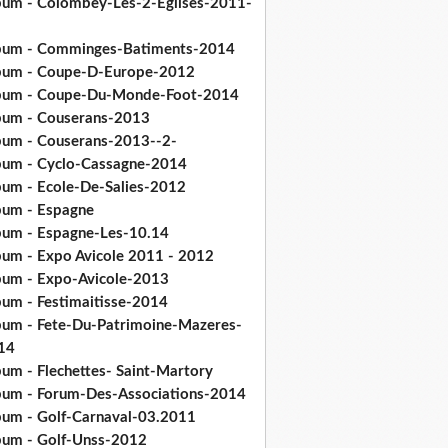
bum - Colombey-Les-2-Eglises-2011-
bum - Comminges-Batiments-2014
bum - Coupe-D-Europe-2012
bum - Coupe-Du-Monde-Foot-2014
bum - Couserans-2013
bum - Couserans-2013--2-
bum - Cyclo-Cassagne-2014
bum - Ecole-De-Salies-2012
bum - Espagne
bum - Espagne-Les-10.14
bum - Expo Avicole 2011 - 2012
bum - Expo-Avicole-2013
bum - Festimaitisse-2014
bum - Fete-Du-Patrimoine-Mazeres-
14
bum - Flechettes- Saint-Martory
bum - Forum-Des-Associations-2014
bum - Golf-Carnaval-03.2011
bum - Golf-Unss-2012