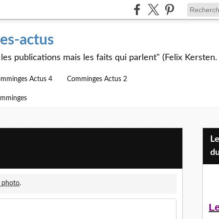
s-actus
les publications mais les faits qui parlent" (Felix Kersten.
mminges Actus 4
Comminges Actus 2
omminges
Les Jeunes et l'APEAI Mazères-
du
 photo
.
Le