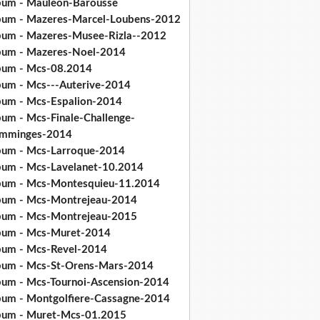
bum - Mauleon-Barousse
bum - Mazeres-Marcel-Loubens-2012
bum - Mazeres-Musee-Rizla--2012
bum - Mazeres-Noel-2014
bum - Mcs-08.2014
bum - Mcs---Auterive-2014
bum - Mcs-Espalion-2014
bum - Mcs-Finale-Challenge-
mminges-2014
bum - Mcs-Larroque-2014
bum - Mcs-Lavelanet-10.2014
bum - Mcs-Montesquieu-11.2014
bum - Mcs-Montrejeau-2014
bum - Mcs-Montrejeau-2015
bum - Mcs-Muret-2014
bum - Mcs-Revel-2014
bum - Mcs-St-Orens-Mars-2014
bum - Mcs-Tournoi-Ascension-2014
bum - Montgolfiere-Cassagne-2014
bum - Muret-Mcs-01.2015