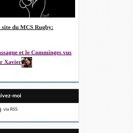
 site du MCS Rugby:
ssagne et le Comminges vus
r Xavier
uivez-moi
via RSS