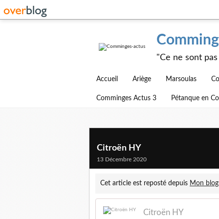
Comminge
"Ce ne sont pas 
Accueil
Ariège
Marsoulas
Co
Comminges Actus 3
Pétanque en C
Citroën HY
13 Décembre 2020
Cet article est reposté depuis
Mon blog
Citroën HY