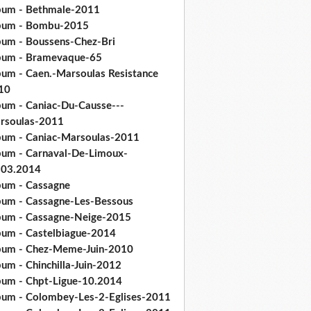
bum - Bethmale-2011
bum - Bombu-2015
bum - Boussens-Chez-Bri
bum - Bramevaque-65
bum - Caen.-Marsoulas Resistance
10
bum - Caniac-Du-Causse---
rsoulas-2011
bum - Caniac-Marsoulas-2011
bum - Carnaval-De-Limoux-
.03.2014
bum - Cassagne
bum - Cassagne-Les-Bessous
bum - Cassagne-Neige-2015
bum - Castelbiague-2014
bum - Chez-Meme-Juin-2010
um - Chinchilla-Juin-2012
bum - Chpt-Ligue-10.2014
bum - Colombey-Les-2-Eglises-2011