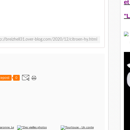
et
"L
p://breizhell31.over-blog.com/2020/12/citroen-hy.html
epost
0