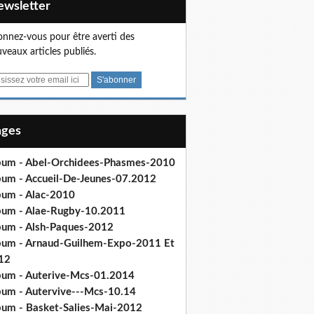
Newsletter
nnez-vous pour être averti des
veaux articles publiés.
Pages
bum - Abel-Orchidees-Phasmes-2010
bum - Accueil-De-Jeunes-07.2012
bum - Alac-2010
bum - Alae-Rugby-10.2011
bum - Alsh-Paques-2012
bum - Arnaud-Guilhem-Expo-2011 Et
12
bum - Auterive-Mcs-01.2014
bum - Autervive---Mcs-10.14
bum - Basket-Salies-Mai-2012