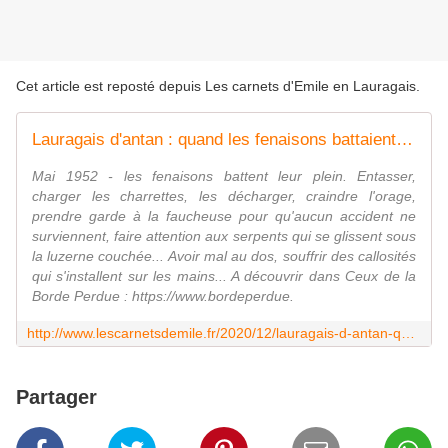
Cet article est reposté depuis
Les carnets d'Emile en Lauragais
.
Lauragais d'antan : quand les fenaisons battaient leur plein en mai 1952
Mai 1952 - les fenaisons battent leur plein. Entasser,
charger les charrettes, les décharger, craindre l'orage,
prendre garde à la faucheuse pour qu'aucun accident ne
surviennent, faire attention aux serpents qui se glissent sous
la luzerne couchée... Avoir mal au dos, souffrir des callosités
qui s'installent sur les mains... A découvrir dans Ceux de la
Borde Perdue : https://www.bordeperdue.
http://www.lescarnetsdemile.fr/2020/12/lauragais-d-antan-quand-les-fenaisons-battaient-leur-plein-en-mai-1952.html
Partager