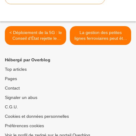
< Déploiement de la 5G : le
La gestion des petites
Conseil d'État rejette les
lignes ferroviaires peut être
recours contre l'attribution
transférée aux régions >
des fréquences
Hébergé par Overblog
Top articles
Pages
Contact
Signaler un abus
C.G.U.
Cookies et données personnelles
Préférences cookies
Voir le profil de zedgé sur le portail Overblog