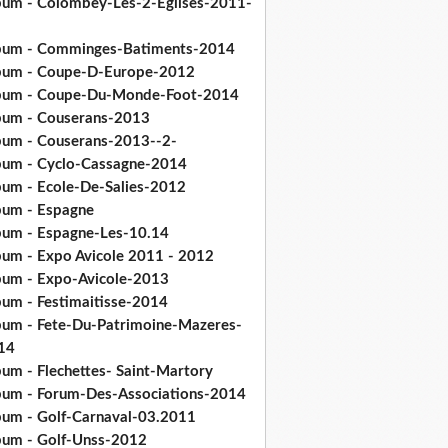
bum - Colombey-Les-2-Eglises-2011-
bum - Comminges-Batiments-2014
bum - Coupe-D-Europe-2012
bum - Coupe-Du-Monde-Foot-2014
bum - Couserans-2013
bum - Couserans-2013--2-
bum - Cyclo-Cassagne-2014
bum - Ecole-De-Salies-2012
bum - Espagne
bum - Espagne-Les-10.14
bum - Expo Avicole 2011 - 2012
bum - Expo-Avicole-2013
bum - Festimaitisse-2014
bum - Fete-Du-Patrimoine-Mazeres-
14
bum - Flechettes- Saint-Martory
bum - Forum-Des-Associations-2014
bum - Golf-Carnaval-03.2011
bum - Golf-Unss-2012