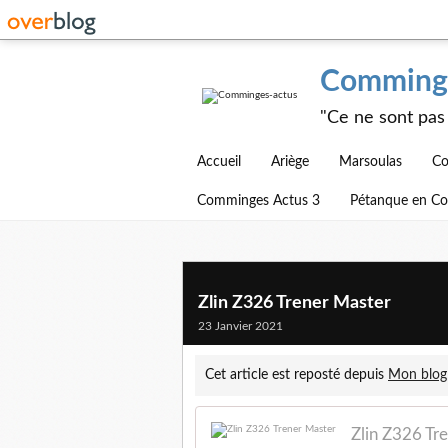
Comminge
"Ce ne sont pas 
Accueil
Ariège
Marsoulas
Co
Comminges Actus 3
Pétanque en C
Zlin Z326 Trener Master
23 Janvier 2021
Cet article est reposté depuis
Mon blog
Zlin Z326 Tr