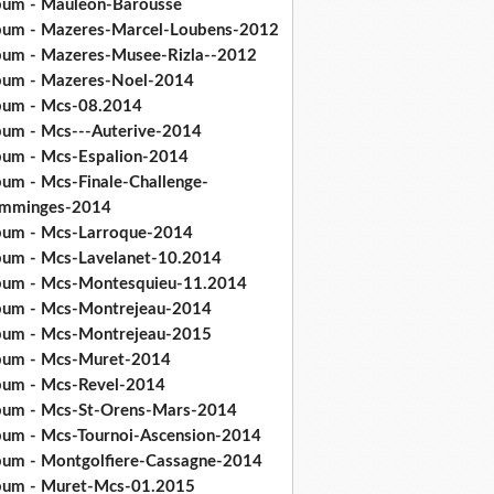
bum - Mauleon-Barousse
bum - Mazeres-Marcel-Loubens-2012
bum - Mazeres-Musee-Rizla--2012
bum - Mazeres-Noel-2014
bum - Mcs-08.2014
bum - Mcs---Auterive-2014
bum - Mcs-Espalion-2014
bum - Mcs-Finale-Challenge-
mminges-2014
bum - Mcs-Larroque-2014
bum - Mcs-Lavelanet-10.2014
bum - Mcs-Montesquieu-11.2014
bum - Mcs-Montrejeau-2014
bum - Mcs-Montrejeau-2015
bum - Mcs-Muret-2014
bum - Mcs-Revel-2014
bum - Mcs-St-Orens-Mars-2014
bum - Mcs-Tournoi-Ascension-2014
bum - Montgolfiere-Cassagne-2014
bum - Muret-Mcs-01.2015