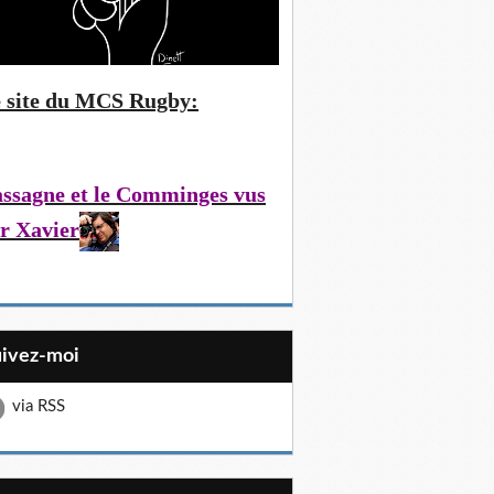
 site du MCS Rugby:
ssagne et le Comminges vus
r Xavier
uivez-moi
via RSS