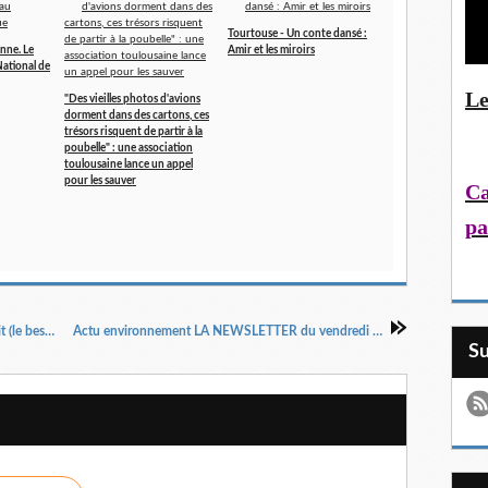
Tourtouse - Un conte dansé :
nne. Le
Amir et les miroirs
ational de
Le
"Des vieilles photos d'avions
dorment dans des cartons, ces
trésors risquent de partir à la
poubelle" : une association
toulousaine lance un appel
pour les sauver
Ca
pa
Lauragais d'Autrefois (114) : les animaux de trait (le bestial de tira)
Actu environnement LA NEWSLETTER du vendredi 22 janvier
S