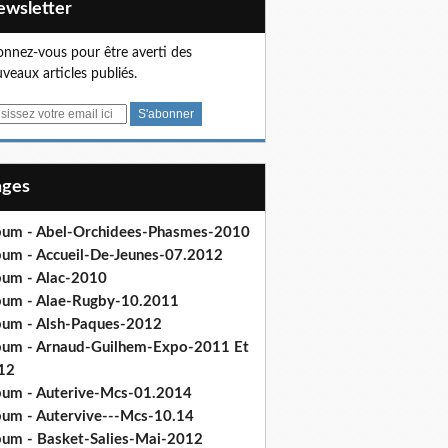
Newsletter
nnez-vous pour être averti des
veaux articles publiés.
Pages
bum - Abel-Orchidees-Phasmes-2010
bum - Accueil-De-Jeunes-07.2012
bum - Alac-2010
bum - Alae-Rugby-10.2011
bum - Alsh-Paques-2012
bum - Arnaud-Guilhem-Expo-2011 Et
12
bum - Auterive-Mcs-01.2014
bum - Autervive---Mcs-10.14
bum - Basket-Salies-Mai-2012