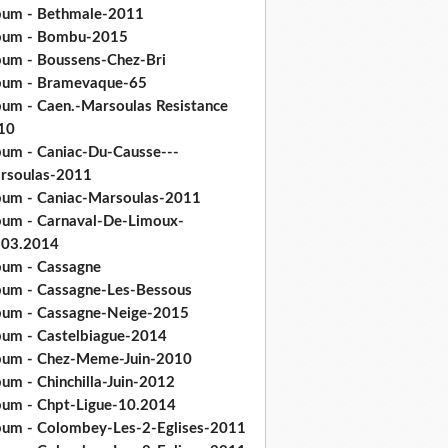
bum - Bethmale-2011
bum - Bombu-2015
bum - Boussens-Chez-Bri
bum - Bramevaque-65
bum - Caen.-Marsoulas Resistance
10
bum - Caniac-Du-Causse---
rsoulas-2011
bum - Caniac-Marsoulas-2011
bum - Carnaval-De-Limoux-
.03.2014
bum - Cassagne
bum - Cassagne-Les-Bessous
bum - Cassagne-Neige-2015
bum - Castelbiague-2014
bum - Chez-Meme-Juin-2010
um - Chinchilla-Juin-2012
bum - Chpt-Ligue-10.2014
bum - Colombey-Les-2-Eglises-2011