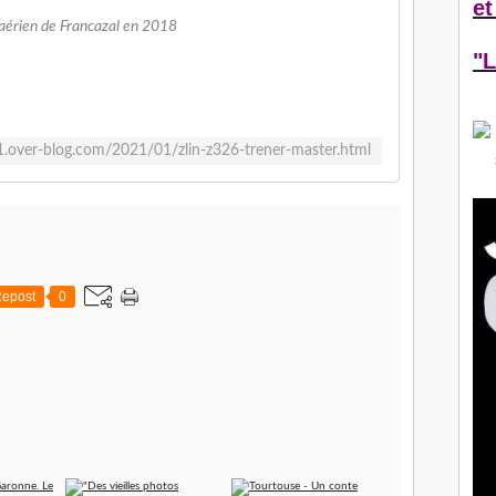
et
 aérien de Francazal en 2018
"L
l31.over-blog.com/2021/01/zlin-z326-trener-master.html
epost
0