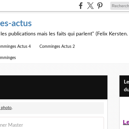
s-actus
les publications mais les faits qui parlent" (Felix Kersten.
mminges Actus 4
Comminges Actus 2
omminges
Les Jeunes et l'APEAI Mazères-
du
 photo
.
Le
ener Master