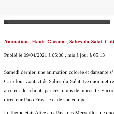
Des clients qui apprécient la bonne humeur des artistes!
(photoDDM.ZG)
Animations
,
Haute-Garonne
,
Salies-du-Salat
,
Cult
Publié le
09/04/2021 à 05:08
, mis à jour
à 05:13
Samedi dernier, une animation colorée et dansante s’
Carrefour Contact de Salies-du-Salat. De quoi mettr
au cœur des clients par ces temps de morosité. Encore
directeur Paco Fraysse et de son équipe.
Le thème était Alice aux Pays des Merveilles, de quoi