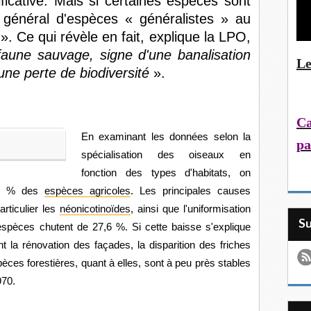
icative. Mais si certaines espèces sont
n général d'espèces « généralistes » au
». Ce qui révèle en fait, explique la LPO,
faune sauvage, signe d'une banalisation
Le
une perte de biodiversité
».
Ca
En examinant les données selon la
pa
spécialisation des oiseaux en
fonction des types d'habitats, on
,5 % des
espèces agricoles
. Les principales causes
articulier les
néonicotinoïdes
, ainsi que l'uniformisation
S
 espèces chutent de 27,6 %. Si cette baisse s'explique
t la rénovation des façades, la disparition des friches
spèces forestières, quant à elles, sont à peu près stables
970.