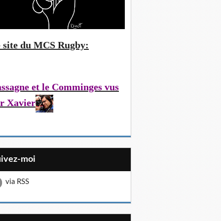
 site du MCS Rugby:
ssagne et le Comminges vus
r Xavier
uivez-moi
via RSS