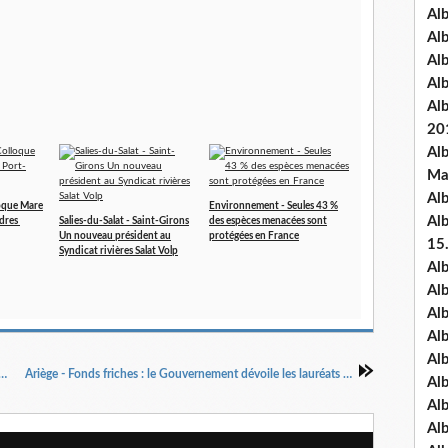
Al
Al
Al
Al
Al
20
Al
Ma
Al
oque Mare
Environnement - Seules 43 %
Al
dres
Salies-du-Salat - Saint-Girons
des espèces menacées sont
Un nouveau président au
protégées en France
15
Syndicat rivières Salat Volp
Al
Al
Al
Al
Al
cole du glyphosate : des alternatives très limitées
Ariège - Fonds friches : le Gouvernement dévoile les lauréats des appels à projets
Alb
Al
Al