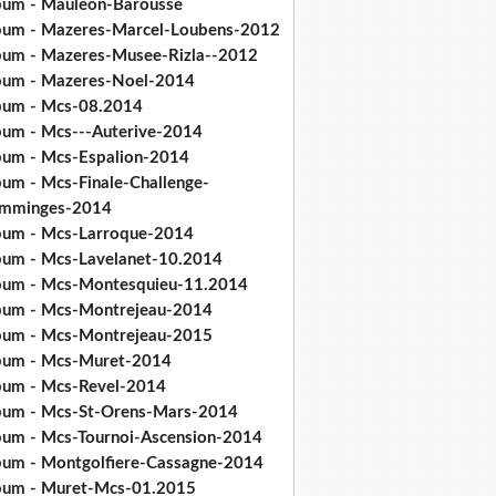
bum - Mauleon-Barousse
bum - Mazeres-Marcel-Loubens-2012
bum - Mazeres-Musee-Rizla--2012
bum - Mazeres-Noel-2014
bum - Mcs-08.2014
bum - Mcs---Auterive-2014
bum - Mcs-Espalion-2014
bum - Mcs-Finale-Challenge-
mminges-2014
bum - Mcs-Larroque-2014
bum - Mcs-Lavelanet-10.2014
bum - Mcs-Montesquieu-11.2014
bum - Mcs-Montrejeau-2014
bum - Mcs-Montrejeau-2015
bum - Mcs-Muret-2014
bum - Mcs-Revel-2014
bum - Mcs-St-Orens-Mars-2014
bum - Mcs-Tournoi-Ascension-2014
bum - Montgolfiere-Cassagne-2014
bum - Muret-Mcs-01.2015