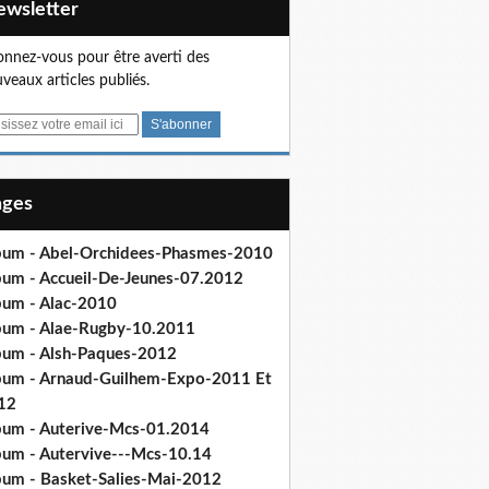
Newsletter
nnez-vous pour être averti des
veaux articles publiés.
Pages
bum - Abel-Orchidees-Phasmes-2010
bum - Accueil-De-Jeunes-07.2012
bum - Alac-2010
bum - Alae-Rugby-10.2011
bum - Alsh-Paques-2012
bum - Arnaud-Guilhem-Expo-2011 Et
12
bum - Auterive-Mcs-01.2014
bum - Autervive---Mcs-10.14
bum - Basket-Salies-Mai-2012