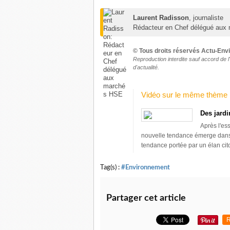
Laurent Radisson
, journaliste
Rédacteur en Chef délégué aux
© Tous droits réservés Actu-En
Reproduction interdite sauf
accord de l
d'actualité
.
Vidéo sur le même thème
Des jardi
Après l'ess
nouvelle tendance émerge dans c
tendance portée par un élan cit
Tag(s) :
#Environnement
Partager cet article
R