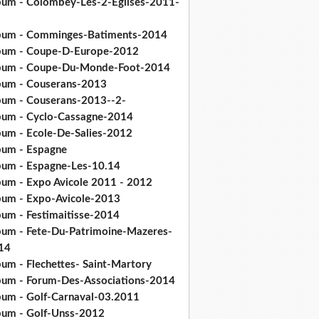
bum - Colombey-Les-2-Eglises-2011-
bum - Comminges-Batiments-2014
bum - Coupe-D-Europe-2012
bum - Coupe-Du-Monde-Foot-2014
bum - Couserans-2013
bum - Couserans-2013--2-
bum - Cyclo-Cassagne-2014
bum - Ecole-De-Salies-2012
bum - Espagne
bum - Espagne-Les-10.14
bum - Expo Avicole 2011 - 2012
bum - Expo-Avicole-2013
bum - Festimaitisse-2014
bum - Fete-Du-Patrimoine-Mazeres-
14
bum - Flechettes- Saint-Martory
bum - Forum-Des-Associations-2014
bum - Golf-Carnaval-03.2011
bum - Golf-Unss-2012