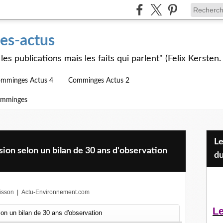
s-actus
les publications mais les faits qui parlent" (Felix Kersten.
mminges Actus 4
Comminges Actus 2
omminges
Les Jeunes et l'APEAI Mazères-
ion selon un bilan de 30 ans d'observation
du
isson
|
Actu-Environnement.com
Le