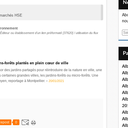
 marchés HSE
Abo
nou
vironnement
E
'Éditeur
ou
établissement d'un lien préformaté
[37620] /
utilisation du flux
m
a
i
l
ns-forêts plantés en plein cœur de ville
Al
or des jardins partagés pour réintroduire de la nature en ville, une
Al
ertaines grandes villes, les jardins-forêts ou micro-forêts. Une
Al
-
oyen, reportage à Montpellier.
20/01/2021
Al
Al
Al
20
Al
Al
epost
0
Al