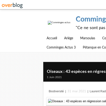
Comminge
"Ce ne sont pas 
Accueil
Ariège
Marsoulas
Co
Comminges Actus 3
Pétanque en C
Oiseaux : 43 espèces en régress
1 Juin 2021
31 mai 2021
Biodiversité
|
|
Laurent Rad