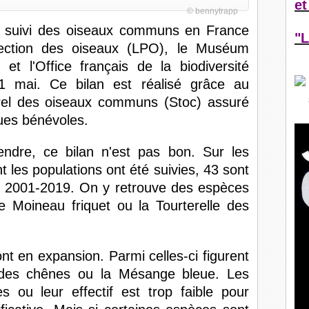
et
© bennytrapp
 suivi des oiseaux communs en France
"L
tection des oiseaux (LPO), le Muséum
 et l'Office français de la biodiversité
1 mai. Ce bilan est réalisé grâce au
el des oiseaux communs (Stoc) assuré
ques bénévoles.
ndre, ce bilan n'est pas bon. Sur les
es populations ont été suivies, 43 sont
de 2001-2019. On y retrouve des espèces
e Moineau friquet ou la Tourterelle des
t en expansion. Parmi celles-ci figurent
 des chênes ou la Mésange bleue. Les
s ou leur effectif est trop faible pour