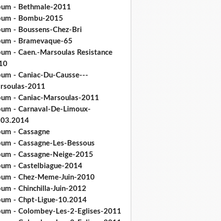
bum - Bethmale-2011
bum - Bombu-2015
bum - Boussens-Chez-Bri
bum - Bramevaque-65
bum - Caen.-Marsoulas Resistance
10
bum - Caniac-Du-Causse---
rsoulas-2011
bum - Caniac-Marsoulas-2011
bum - Carnaval-De-Limoux-
.03.2014
bum - Cassagne
bum - Cassagne-Les-Bessous
bum - Cassagne-Neige-2015
bum - Castelbiague-2014
bum - Chez-Meme-Juin-2010
um - Chinchilla-Juin-2012
bum - Chpt-Ligue-10.2014
bum - Colombey-Les-2-Eglises-2011