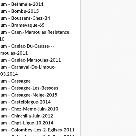
bum - Bethmale-2011
bum - Bombu-2015
bum - Boussens-Chez-Bri
bum - Bramevaque-65
bum - Caen.-Marsoulas Resistance
10
bum - Caniac-Du-Causse---
rsoulas-2011
bum - Caniac-Marsoulas-2011
bum - Carnaval-De-Limoux-
.03.2014
bum - Cassagne
bum - Cassagne-Les-Bessous
bum - Cassagne-Neige-2015
bum - Castelbiague-2014
bum - Chez-Meme-Juin-2010
um - Chinchilla-Juin-2012
bum - Chpt-Ligue-10.2014
bum - Colombey-Les-2-Eglises-2011