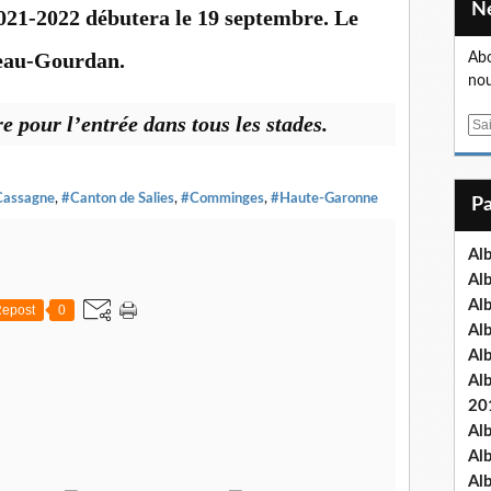
21-2022 débutera le 19 septembre. Le
eau-Gourdan.
Abo
nou
re pour l’entrée dans tous les stades.
E
m
a
i
Cassagne
,
#Canton de Salies
,
#Comminges
,
#Haute-Garonne
l
Al
Al
Al
epost
0
Al
Al
Al
20
Al
Al
Al