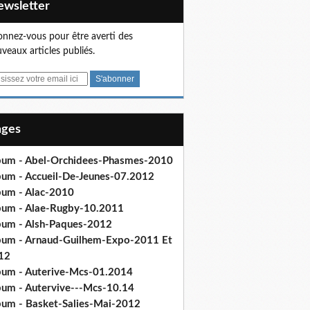
Newsletter
nnez-vous pour être averti des
veaux articles publiés.
Pages
bum - Abel-Orchidees-Phasmes-2010
bum - Accueil-De-Jeunes-07.2012
bum - Alac-2010
bum - Alae-Rugby-10.2011
bum - Alsh-Paques-2012
bum - Arnaud-Guilhem-Expo-2011 Et
12
bum - Auterive-Mcs-01.2014
bum - Autervive---Mcs-10.14
bum - Basket-Salies-Mai-2012