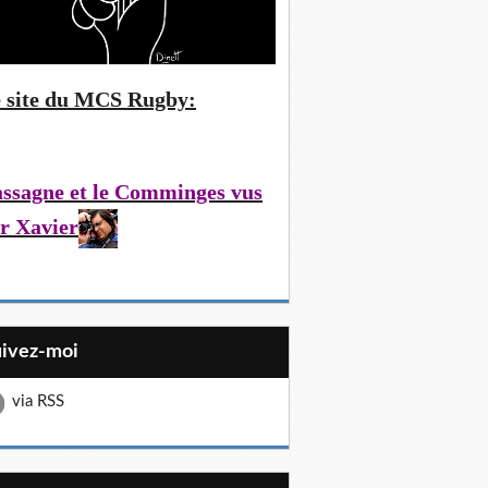
 site du MCS Rugby:
ssagne et le Comminges vus
r Xavier
uivez-moi
via RSS