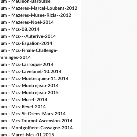
bum - Mauleon-Barousse
bum - Mazeres-Marcel-Loubens-2012
bum - Mazeres-Musee-Rizla--2012
bum - Mazeres-Noel-2014
bum - Mcs-08.2014
bum - Mcs---Auterive-2014
bum - Mcs-Espalion-2014
bum - Mcs-Finale-Challenge-
mminges-2014
bum - Mcs-Larroque-2014
bum - Mcs-Lavelanet-10.2014
bum - Mcs-Montesquieu-11.2014
bum - Mcs-Montrejeau-2014
bum - Mcs-Montrejeau-2015
bum - Mcs-Muret-2014
bum - Mcs-Revel-2014
bum - Mcs-St-Orens-Mars-2014
bum - Mcs-Tournoi-Ascension-2014
bum - Montgolfiere-Cassagne-2014
bum - Muret-Mcs-01.2015