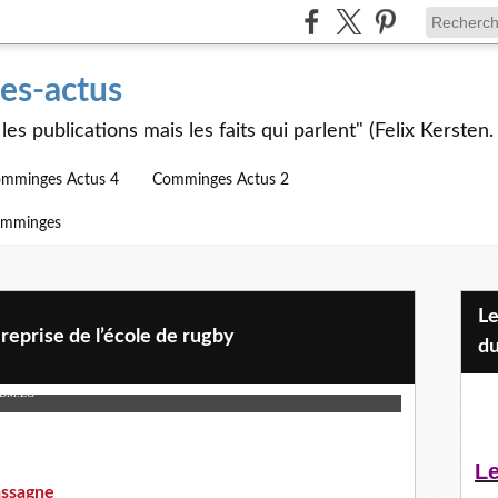
s-actus
les publications mais les faits qui parlent" (Felix Kersten.
mminges Actus 4
Comminges Actus 2
omminges
Les Jeunes et l'APEAI Mazères-
reprise de l’école de rugby
du
DDM.ZG
Le
ssagne