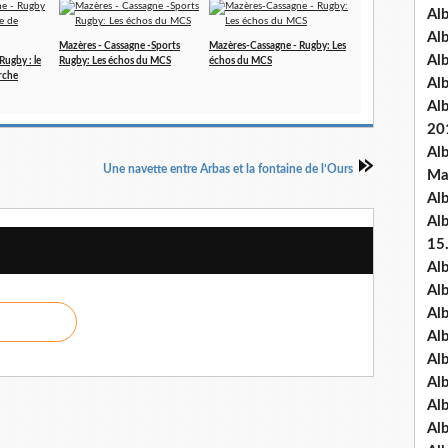
Al
Al
Mazères - Cassagne -Sports
Mazères-Cassagne - Rugby: Les
Al
Rugby : le
Rugby: Les échos du MCS
échos du MCS
rche
Al
Al
20
Al
Une navette entre Arbas et la fontaine de l’Ours
Ma
Al
Al
15
Al
Al
Al
Al
Al
Alb
Al
Al