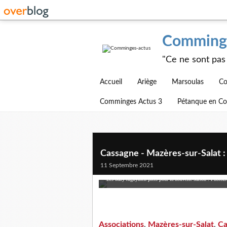
Comminge
"Ce ne sont pas 
Accueil
Ariège
Marsoulas
Co
Comminges Actus 3
Pétanque en C
Cassagne - Mazères-sur-Salat : 
11 Septembre 2021
Les baby rugbymen prêts pour la nouvelle saison .
Photo
Associations
,
Mazères-sur-Salat
,
Ca