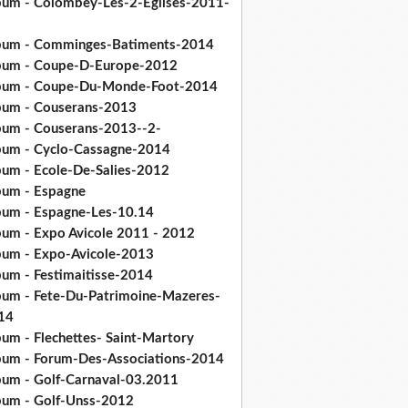
bum - Colombey-Les-2-Eglises-2011-
bum - Comminges-Batiments-2014
bum - Coupe-D-Europe-2012
bum - Coupe-Du-Monde-Foot-2014
bum - Couserans-2013
bum - Couserans-2013--2-
bum - Cyclo-Cassagne-2014
bum - Ecole-De-Salies-2012
bum - Espagne
bum - Espagne-Les-10.14
bum - Expo Avicole 2011 - 2012
bum - Expo-Avicole-2013
bum - Festimaitisse-2014
bum - Fete-Du-Patrimoine-Mazeres-
14
bum - Flechettes- Saint-Martory
bum - Forum-Des-Associations-2014
bum - Golf-Carnaval-03.2011
bum - Golf-Unss-2012