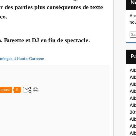
er des parties plus conséquentes de texte
c».
Abo
nou
E
. Buvette et DJ en fin de spectacle.
m
a
i
minges
,
#Haute-Garonne
l
Al
Al
Al
epost
0
Al
Al
Al
20
Al
Al
Al