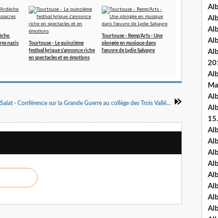
Al
Al
Al
èche,
Tourtouse - Remp'Arts - Une
Al
res nazis
Tourtouse - Le quinzième
plongée en musique dans
festival lyrique s'annonce riche
l’œuvre de Lydie Salvayre
Al
en spectacles et en émotions
20
Al
Ma
Al
Salies du Salat - Conférence sur la Grande Guerre au collège des Trois Vallées le 8 novembre
Al
15
Al
Al
Al
Al
Al
Alb
Al
Al