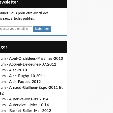
Newsletter
nnez-vous pour être averti des
veaux articles publiés.
Pages
bum - Abel-Orchidees-Phasmes-2010
bum - Accueil-De-Jeunes-07.2012
bum - Alac-2010
bum - Alae-Rugby-10.2011
bum - Alsh-Paques-2012
bum - Arnaud-Guilhem-Expo-2011 Et
12
bum - Auterive-Mcs-01.2014
bum - Autervive---Mcs-10.14
bum - Basket-Salies-Mai-2012