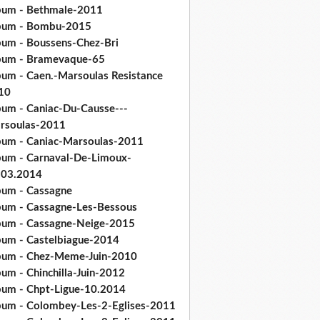
bum - Bethmale-2011
bum - Bombu-2015
bum - Boussens-Chez-Bri
bum - Bramevaque-65
bum - Caen.-Marsoulas Resistance
10
bum - Caniac-Du-Causse---
rsoulas-2011
bum - Caniac-Marsoulas-2011
bum - Carnaval-De-Limoux-
.03.2014
bum - Cassagne
bum - Cassagne-Les-Bessous
bum - Cassagne-Neige-2015
bum - Castelbiague-2014
bum - Chez-Meme-Juin-2010
um - Chinchilla-Juin-2012
bum - Chpt-Ligue-10.2014
bum - Colombey-Les-2-Eglises-2011