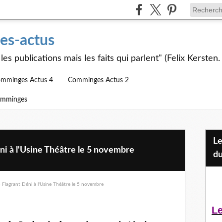
s-actus
les publications mais les faits qui parlent" (Felix Kersten.
mminges Actus 4
Comminges Actus 2
omminges
Les Jeunes et l'APEAI Mazères-
ni à l'Usine Théâtre le 5 novembre
du
Le