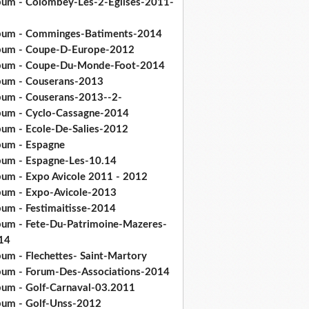
bum - Colombey-Les-2-Eglises-2011-
bum - Comminges-Batiments-2014
bum - Coupe-D-Europe-2012
bum - Coupe-Du-Monde-Foot-2014
bum - Couserans-2013
bum - Couserans-2013--2-
bum - Cyclo-Cassagne-2014
bum - Ecole-De-Salies-2012
bum - Espagne
bum - Espagne-Les-10.14
bum - Expo Avicole 2011 - 2012
bum - Expo-Avicole-2013
bum - Festimaitisse-2014
bum - Fete-Du-Patrimoine-Mazeres-
14
bum - Flechettes- Saint-Martory
bum - Forum-Des-Associations-2014
bum - Golf-Carnaval-03.2011
bum - Golf-Unss-2012