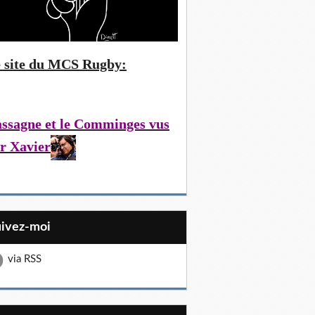
 site du MCS Rugby:
ssagne et le Comminges vus
r Xavier
uivez-moi
via RSS