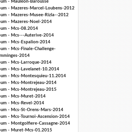
bum - Mauleon-Barousse
bum - Mazeres-Marcel-Loubens-2012
bum - Mazeres-Musee-Rizla--2012
bum - Mazeres-Noel-2014
bum - Mcs-08.2014
bum - Mcs---Auterive-2014
bum - Mcs-Espalion-2014
bum - Mcs-Finale-Challenge-
mminges-2014
bum - Mcs-Larroque-2014
bum - Mcs-Lavelanet-10.2014
bum - Mcs-Montesquieu-11.2014
bum - Mcs-Montrejeau-2014
bum - Mcs-Montrejeau-2015
bum - Mcs-Muret-2014
bum - Mcs-Revel-2014
bum - Mcs-St-Orens-Mars-2014
bum - Mcs-Tournoi-Ascension-2014
bum - Montgolfiere-Cassagne-2014
bum - Muret-Mcs-01.2015