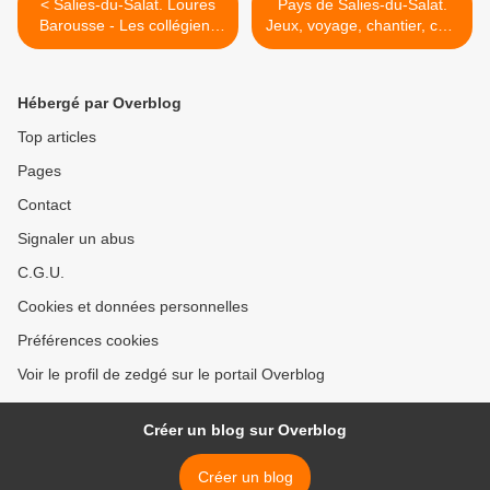
< Salies-du-Salat. Loures
Pays de Salies-du-Salat.
Barousse - Les collégiens
Jeux, voyage, chantier, colo
découvrent le massacre du
apprenante : le choix à
10 juin 44
l’Accueil de Jeunes >
Hébergé par Overblog
Top articles
Pages
Contact
Signaler un abus
C.G.U.
Cookies et données personnelles
Préférences cookies
Voir le profil de zedgé sur le portail Overblog
Créer un blog sur Overblog
Créer un blog