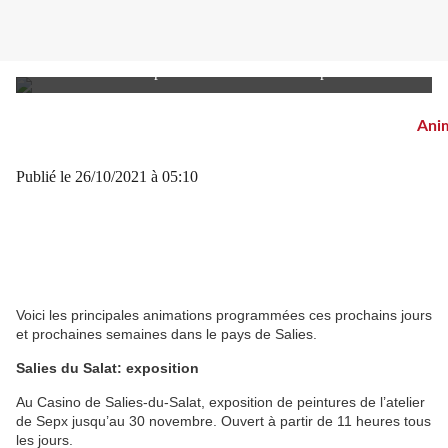
le duo Basswort se produira samedi à Saleich.photoDR
Ani
Publié le
26/10/2021 à 05:10
Voici les principales animations programmées ces prochains jours
et prochaines semaines dans le pays de Salies.
Salies du Salat: exposition
Au Casino de Salies-du-Salat, exposition de peintures de l’atelier
de Sepx jusqu’au 30 novembre. Ouvert à partir de 11 heures tous
les jours.