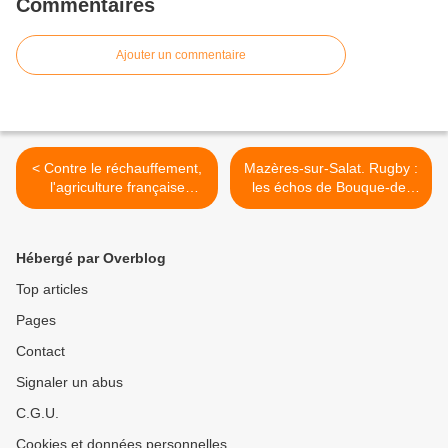
Commentaires
Ajouter un commentaire
< Contre le réchauffement,
Mazères-sur-Salat. Rugby :
l'agriculture française
les échos de Bouque-de-
expérimente des "parasols"
Lens >
mobiles
Hébergé par Overblog
Top articles
Pages
Contact
Signaler un abus
C.G.U.
Cookies et données personnelles