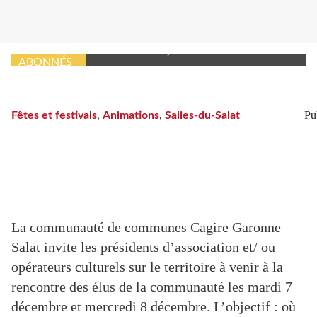
A quand le retour des Urauquoises et de leurs spectacles
fabuleux ? Photo archives DDM, Z. G.
ABONNÉS
Pu
Fêtes et festivals
,
Animations
,
Salies-du-Salat
La communauté de communes Cagire Garonne
Salat invite les présidents d’association et/ ou
opérateurs culturels sur le territoire à venir à la
rencontre des élus de la communauté les mardi 7
décembre et mercredi 8 décembre. L’objectif : où