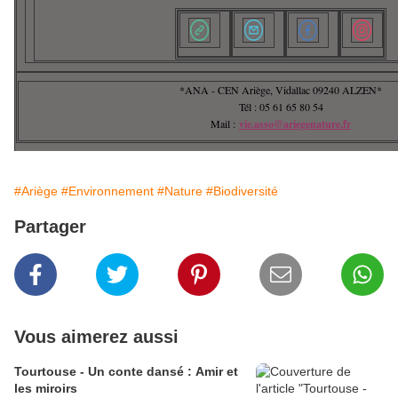
*ANA - CEN Ariège, Vidallac 09240 ALZEN*
Tél : 05 61 65 80 54
Mail :
vie.asso@ariegenature.fr
#Ariège
#Environnement
#Nature
#Biodiversité
Partager
Vous aimerez aussi
Tourtouse - Un conte dansé : Amir et
les miroirs