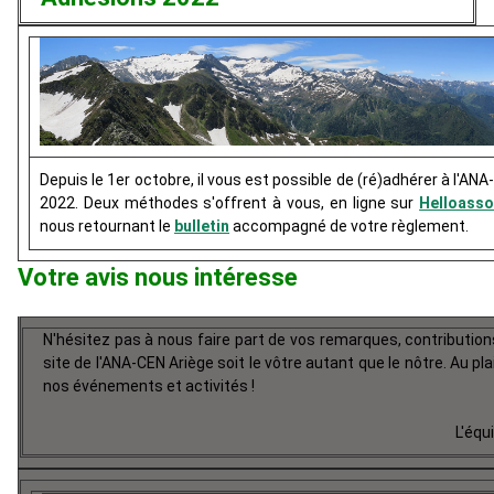
Depuis le 1er octobre, il vous est possible de (ré)adhérer à l'AN
2022. Deux méthodes s'offrent à vous, en ligne sur
Helloass
nous retournant le
bulletin
accompagné de votre règlement.
Votre avis nous intéresse
N'hésitez pas à nous faire part de vos remarques, contribution
site de l'ANA-CEN Ariège soit le vôtre autant que le nôtre.
Au pla
nos événements et activités !
L'équ