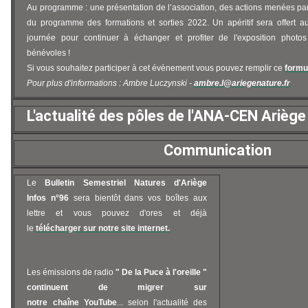
Au programme : une présentation de l’association, des actions menées pa
du programme des formations et sorties 2022. Un apéritif sera offert au
journée pour continuer à échanger et profiter de l'exposition photo
bénévoles !
Si vous souhaitez participer à cet évènement vous pouvez remplir ce
formul
Pour plus d'informations : Ambre Luczynski -
ambre.l@ariegenature.fr
L'actualité des pôles de l'ANA-CEN Ariège
Communication
Le
Bulletin Semestriel Natures d'Ariège
Infos n°96
sera bientôt dans vos boîtes aux
lettre et vous pouvez d'ores et déjà
le
télécharger sur notre site internet.
Les émissions de radio
" De la Puce à l'oreille "
continuent de migrer sur
notre
chaîne
YouTube
... selon l'actualité des