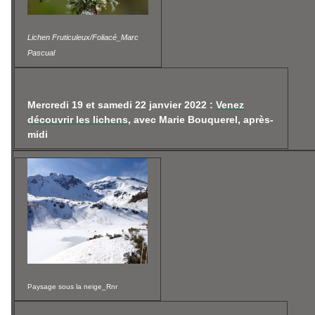
Lichen Fruticuleux/Foliacé_Marc
Pascual
Mercredi 19 et samedi 22 janvier 2022 :
Venez
découvrir les lichens
, avec Marie Bouquerel, après-
midi
Paysage sous la neige_Rnr