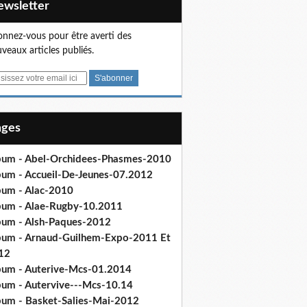
Newsletter
nnez-vous pour être averti des
veaux articles publiés.
Pages
bum - Abel-Orchidees-Phasmes-2010
bum - Accueil-De-Jeunes-07.2012
bum - Alac-2010
bum - Alae-Rugby-10.2011
bum - Alsh-Paques-2012
bum - Arnaud-Guilhem-Expo-2011 Et
12
bum - Auterive-Mcs-01.2014
bum - Autervive---Mcs-10.14
bum - Basket-Salies-Mai-2012