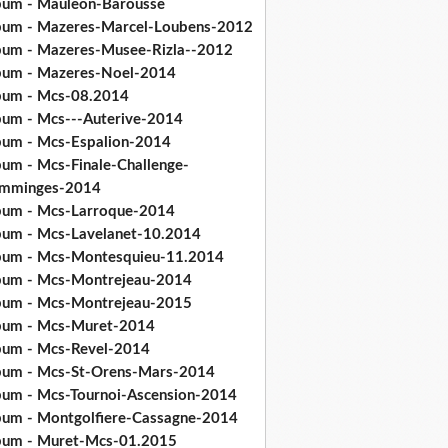
bum - Mauleon-Barousse
bum - Mazeres-Marcel-Loubens-2012
bum - Mazeres-Musee-Rizla--2012
bum - Mazeres-Noel-2014
bum - Mcs-08.2014
bum - Mcs---Auterive-2014
bum - Mcs-Espalion-2014
bum - Mcs-Finale-Challenge-
mminges-2014
bum - Mcs-Larroque-2014
bum - Mcs-Lavelanet-10.2014
bum - Mcs-Montesquieu-11.2014
bum - Mcs-Montrejeau-2014
bum - Mcs-Montrejeau-2015
bum - Mcs-Muret-2014
bum - Mcs-Revel-2014
bum - Mcs-St-Orens-Mars-2014
bum - Mcs-Tournoi-Ascension-2014
bum - Montgolfiere-Cassagne-2014
bum - Muret-Mcs-01.2015