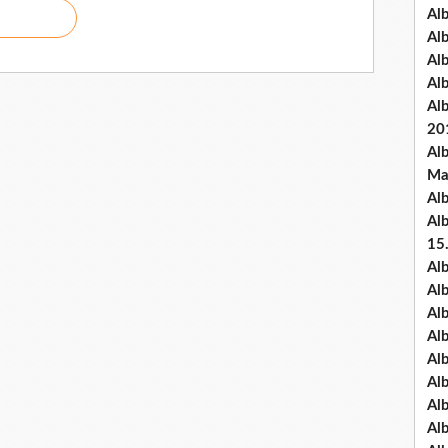
Al
Al
Al
Al
Al
20
Al
Ma
Al
Al
15
Al
Al
Al
Al
Al
Alb
Al
Al