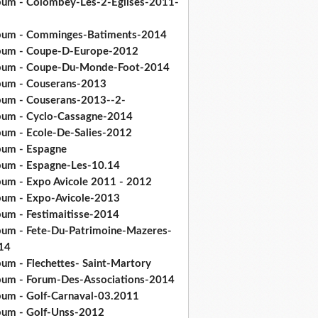
bum - Colombey-Les-2-Eglises-2011-
bum - Comminges-Batiments-2014
bum - Coupe-D-Europe-2012
bum - Coupe-Du-Monde-Foot-2014
bum - Couserans-2013
bum - Couserans-2013--2-
bum - Cyclo-Cassagne-2014
bum - Ecole-De-Salies-2012
bum - Espagne
bum - Espagne-Les-10.14
bum - Expo Avicole 2011 - 2012
bum - Expo-Avicole-2013
bum - Festimaitisse-2014
bum - Fete-Du-Patrimoine-Mazeres-
14
bum - Flechettes- Saint-Martory
bum - Forum-Des-Associations-2014
bum - Golf-Carnaval-03.2011
bum - Golf-Unss-2012