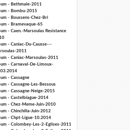
bum - Bethmale-2011
bum - Bombu-2015
bum - Boussens-Chez-Bri
bum - Bramevaque-65
bum - Caen.-Marsoulas Resistance
10
bum - Caniac-Du-Causse---
rsoulas-2011
bum - Caniac-Marsoulas-2011
bum - Carnaval-De-Limoux-
.03.2014
bum - Cassagne
bum - Cassagne-Les-Bessous
bum - Cassagne-Neige-2015
bum - Castelbiague-2014
bum - Chez-Meme-Juin-2010
um - Chinchilla-Juin-2012
bum - Chpt-Ligue-10.2014
bum - Colombey-Les-2-Eglises-2011