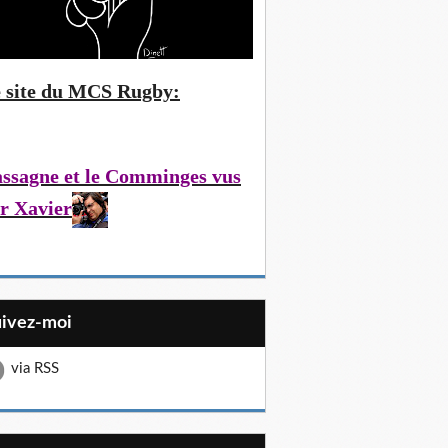
 site du MCS Rugby:
ssagne et le Comminges vus
r Xavier
uivez-moi
via RSS