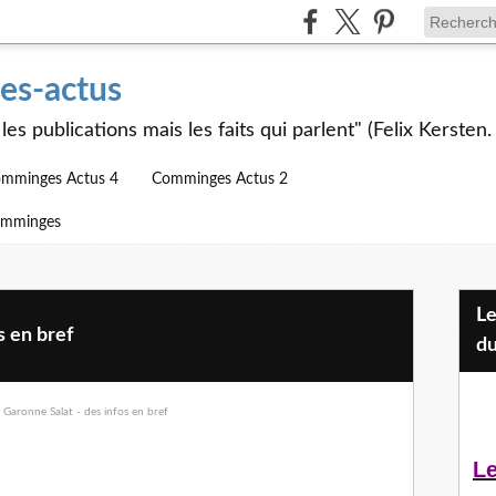
s-actus
les publications mais les faits qui parlent" (Felix Kersten.
mminges Actus 4
Comminges Actus 2
omminges
Les Jeunes et l'APEAI Mazères-
s en bref
du
Le