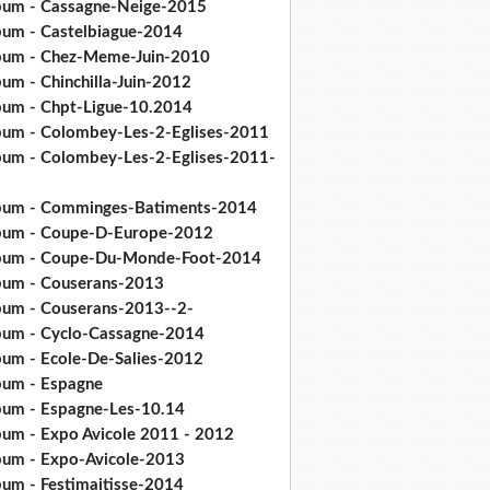
bum - Cassagne-Neige-2015
bum - Castelbiague-2014
bum - Chez-Meme-Juin-2010
um - Chinchilla-Juin-2012
bum - Chpt-Ligue-10.2014
bum - Colombey-Les-2-Eglises-2011
bum - Colombey-Les-2-Eglises-2011-
bum - Comminges-Batiments-2014
bum - Coupe-D-Europe-2012
bum - Coupe-Du-Monde-Foot-2014
bum - Couserans-2013
bum - Couserans-2013--2-
bum - Cyclo-Cassagne-2014
bum - Ecole-De-Salies-2012
bum - Espagne
bum - Espagne-Les-10.14
bum - Expo Avicole 2011 - 2012
bum - Expo-Avicole-2013
bum - Festimaitisse-2014