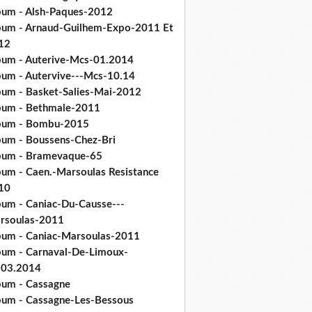
bum - Alsh-Paques-2012
bum - Arnaud-Guilhem-Expo-2011 Et
12
bum - Auterive-Mcs-01.2014
bum - Autervive---Mcs-10.14
bum - Basket-Salies-Mai-2012
bum - Bethmale-2011
bum - Bombu-2015
bum - Boussens-Chez-Bri
bum - Bramevaque-65
bum - Caen.-Marsoulas Resistance
10
bum - Caniac-Du-Causse---
rsoulas-2011
bum - Caniac-Marsoulas-2011
bum - Carnaval-De-Limoux-
.03.2014
bum - Cassagne
bum - Cassagne-Les-Bessous