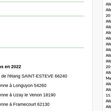
Al
Al
20
Al
Al
Al
Al
Al
Al
Al
Al
ns en 2022
20
Al
re de l'étang SAINT-ESTEVE 66240
Ma
Al
lienne à Longuyon 54260
Al
ienne à Uzay le Venon 18190
15
Al
ienne à Framecourt 62130
Al