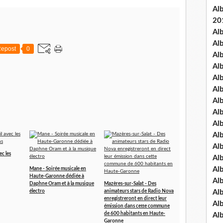
Al
20
Al
Al
epost
0
Al
Al
Al
Al
Al
Al
Al
Al
Al
ec les
Al
Al
Mane - Soirée musicale en
Haute-Garonne dédiée à
Al
Daphne Oram et à la musique
Mazères-sur-Salat - Des
électro
animateurs stars de Radio Nova
Al
enregistreront en direct leur
Al
émission dans cette commune
de 600 habitants en Haute-
Al
Garonne