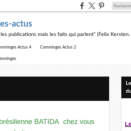
s-actus
les publications mais les faits qui parlent" (Felix Kersten.
mminges Actus 4
Comminges Actus 2
omminges
Les Jeunes et l'APEAI Mazères-
du
brésilienne BATIDA chez vous
Le