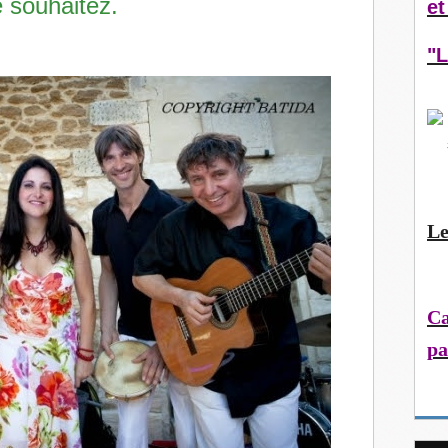
e souhaitez.
et
"L
Le
Ca
pa