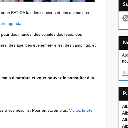
S
roupe BATIDA fait des concerts et des animations
notre agenda
.
pour des mairies, des comités des fêtes, des
prises, des agences événementielles, des campings, et
Abo
nou
E
u mois d'octobre et vous pouvez le consulter à la
m
a
i
l
Al
s à vos besoins. Pour en savoir plus,
Visitez le site
Al
Al
Al