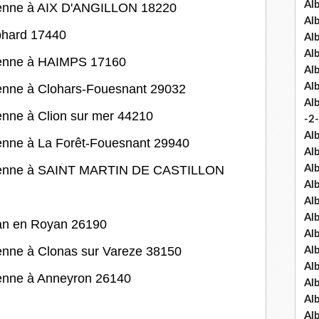
Al
lienne à AIX D'ANGILLON 18220
Al
yphard 17440
Al
Alb
lienne à HAIMPS 17160
Al
Al
ienne à Clohars-Fouesnant 29032
Al
ienne à Clion sur mer 44210
-2-
Al
ienne à La Forêt-Fouesnant 29940
Al
ilienne à SAINT MARTIN DE CASTILLON
Al
Al
Al
Al
ean en Royan 26190
Al
ienne à Clonas sur Vareze 38150
Al
Al
ienne à Anneyron 26140
Al
Al
Al