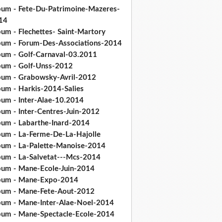
bum - Fete-Du-Patrimoine-Mazeres-
14
bum - Flechettes- Saint-Martory
bum - Forum-Des-Associations-2014
bum - Golf-Carnaval-03.2011
bum - Golf-Unss-2012
bum - Grabowsky-Avril-2012
bum - Harkis-2014-Salies
bum - Inter-Alae-10.2014
bum - Inter-Centres-Juin-2012
bum - Labarthe-Inard-2014
bum - La-Ferme-De-La-Hajolle
bum - La-Palette-Manoise-2014
bum - La-Salvetat---Mcs-2014
bum - Mane-Ecole-Juin-2014
bum - Mane-Expo-2014
bum - Mane-Fete-Aout-2012
bum - Mane-Inter-Alae-Noel-2014
bum - Mane-Spectacle-Ecole-2014