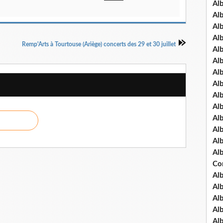
Al
Al
Al
Al
Remp'Arts à Tourtouse (Ariège) concerts des 29 et 30 juillet
Al
Al
Al
Al
Al
Al
Al
Al
Al
Al
Co
Al
Al
Al
Al
Al