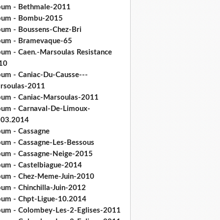
bum - Bethmale-2011
bum - Bombu-2015
bum - Boussens-Chez-Bri
bum - Bramevaque-65
bum - Caen.-Marsoulas Resistance
10
bum - Caniac-Du-Causse---
rsoulas-2011
bum - Caniac-Marsoulas-2011
bum - Carnaval-De-Limoux-
.03.2014
bum - Cassagne
bum - Cassagne-Les-Bessous
bum - Cassagne-Neige-2015
bum - Castelbiague-2014
bum - Chez-Meme-Juin-2010
um - Chinchilla-Juin-2012
bum - Chpt-Ligue-10.2014
bum - Colombey-Les-2-Eglises-2011