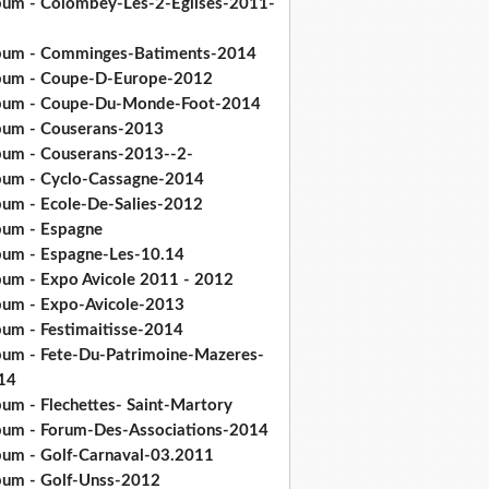
bum - Colombey-Les-2-Eglises-2011-
bum - Comminges-Batiments-2014
bum - Coupe-D-Europe-2012
bum - Coupe-Du-Monde-Foot-2014
bum - Couserans-2013
bum - Couserans-2013--2-
bum - Cyclo-Cassagne-2014
bum - Ecole-De-Salies-2012
bum - Espagne
bum - Espagne-Les-10.14
bum - Expo Avicole 2011 - 2012
bum - Expo-Avicole-2013
bum - Festimaitisse-2014
bum - Fete-Du-Patrimoine-Mazeres-
14
bum - Flechettes- Saint-Martory
bum - Forum-Des-Associations-2014
bum - Golf-Carnaval-03.2011
bum - Golf-Unss-2012