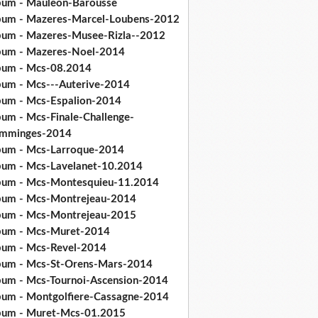
bum - Mauleon-Barousse
bum - Mazeres-Marcel-Loubens-2012
bum - Mazeres-Musee-Rizla--2012
bum - Mazeres-Noel-2014
bum - Mcs-08.2014
bum - Mcs---Auterive-2014
bum - Mcs-Espalion-2014
bum - Mcs-Finale-Challenge-
mminges-2014
bum - Mcs-Larroque-2014
bum - Mcs-Lavelanet-10.2014
bum - Mcs-Montesquieu-11.2014
bum - Mcs-Montrejeau-2014
bum - Mcs-Montrejeau-2015
bum - Mcs-Muret-2014
bum - Mcs-Revel-2014
bum - Mcs-St-Orens-Mars-2014
bum - Mcs-Tournoi-Ascension-2014
bum - Montgolfiere-Cassagne-2014
bum - Muret-Mcs-01.2015