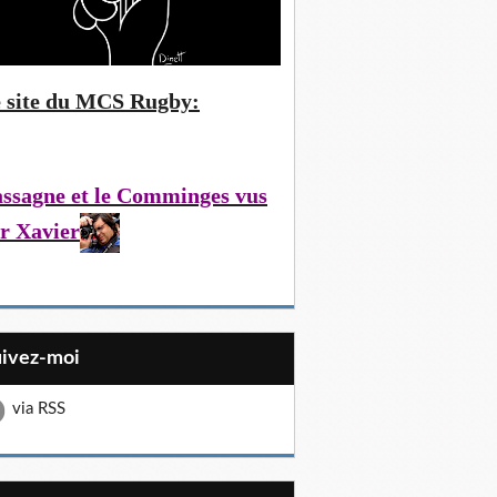
 site du MCS Rugby:
ssagne et le Comminges vus
r Xavier
uivez-moi
via RSS