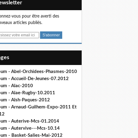
Newsletter
nnez-vous pour être averti des
veaux articles publiés.
Pages
bum - Abel-Orchidees-Phasmes-2010
bum - Accueil-De-Jeunes-07.2012
bum - Alac-2010
bum - Alae-Rugby-10.2011
bum - Alsh-Paques-2012
bum - Arnaud-Guilhem-Expo-2011 Et
12
bum - Auterive-Mcs-01.2014
bum - Autervive---Mcs-10.14
bum - Basket-Salies-Mai-2012