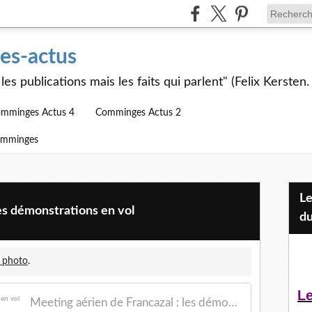
s-actus
les publications mais les faits qui parlent" (Felix Kersten.
mminges Actus 4
Comminges Actus 2
omminges
Les Jeunes et l'APEAI Mazères-
es démonstrations en vol
du
 photo
.
Le
Meeting aérien de Francazal : les démonstrations en vol