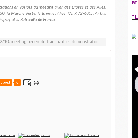
et
tions en vol lors du meeting arien des Etoiles et des Ailes.
330, la Marche Verte, le Breguet Alizé, l'ATR 72-600, l'Airbus
"L
splay et la Patrouille de France.
http://breizhell31.over-blog.com/2022/10/meeting-aerien-de-francazal-les-demonstrations-en-vol.html
epost
0