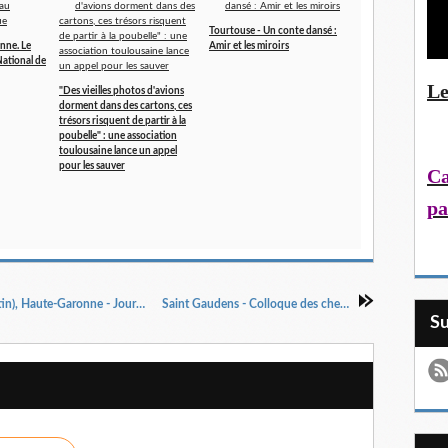
Tourtouse - Un conte dansé :
nne. Le
Amir et les miroirs
ational de
Le
"Des vieilles photos d'avions
dorment dans des cartons, ces
trésors risquent de partir à la
poubelle" : une association
toulousaine lance un appel
pour les sauver
Ca
pa
Montastruc de Salies (Commune de Saint-Martin), Haute-Garonne - Journées nationales de l'architecture
Saint Gaudens - Colloque des chemins de la Liberté
S