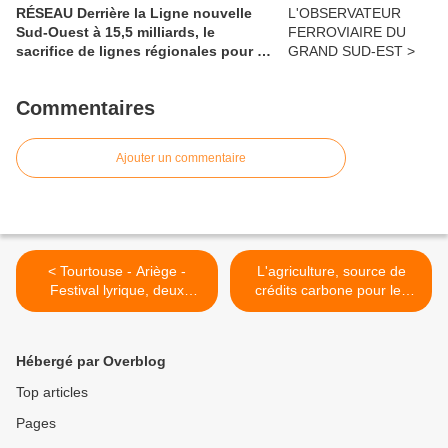
RÉSEAU Derrière la Ligne nouvelle
Sud-Ouest à 15,5 milliards, le
sacrifice de lignes régionales pour 50
millions d'euros
Commentaires
Ajouter un commentaire
< Tourtouse - Ariège -
L'agriculture, source de
Festival lyrique, deux
crédits carbone pour les
récitals exceptionnels pour
entreprises >
le deuxième week-end
Hébergé par Overblog
Top articles
Pages