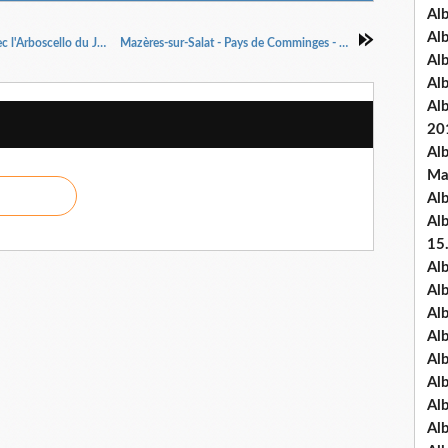
Al
Al
Saleich - Castagnède - Labastide-du-Salat - Avec l'Arboscello du Jardin des Musiques
Mazères-sur-Salat - Pays de Comminges - Atelier citoyen
Al
Al
Al
20
Al
Ma
Al
Al
15
Al
Al
Al
Al
Al
Alb
Al
Al