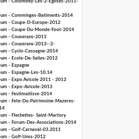
bum - Colombey-Les-2-Eglises-2011-
bum - Comminges-Batiments-2014
bum - Coupe-D-Europe-2012
bum - Coupe-Du-Monde-Foot-2014
bum - Couserans-2013
bum - Couserans-2013--2-
bum - Cyclo-Cassagne-2014
bum - Ecole-De-Salies-2012
bum - Espagne
bum - Espagne-Les-10.14
bum - Expo Avicole 2011 - 2012
bum - Expo-Avicole-2013
bum - Festimaitisse-2014
bum - Fete-Du-Patrimoine-Mazeres-
14
bum - Flechettes- Saint-Martory
bum - Forum-Des-Associations-2014
bum - Golf-Carnaval-03.2011
bum - Golf-Unss-2012