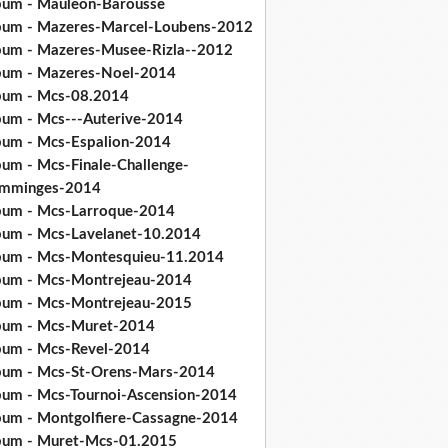
bum - Mauleon-Barousse
bum - Mazeres-Marcel-Loubens-2012
bum - Mazeres-Musee-Rizla--2012
bum - Mazeres-Noel-2014
bum - Mcs-08.2014
bum - Mcs---Auterive-2014
bum - Mcs-Espalion-2014
bum - Mcs-Finale-Challenge-
mminges-2014
bum - Mcs-Larroque-2014
bum - Mcs-Lavelanet-10.2014
bum - Mcs-Montesquieu-11.2014
bum - Mcs-Montrejeau-2014
bum - Mcs-Montrejeau-2015
bum - Mcs-Muret-2014
bum - Mcs-Revel-2014
bum - Mcs-St-Orens-Mars-2014
bum - Mcs-Tournoi-Ascension-2014
bum - Montgolfiere-Cassagne-2014
bum - Muret-Mcs-01.2015