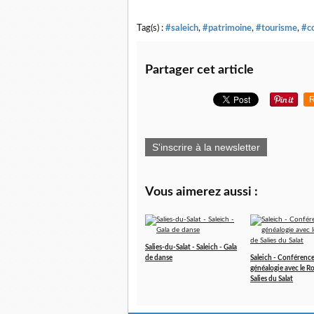
Tag(s) :
#saleich
,
#patrimoine
,
#tourisme
,
#c
Partager cet article
R
S'inscrire à la newsletter
Vous aimerez aussi :
Salies-du-Salat - Saleich - Gala
de danse
Saleich - Conférence 
généalogie avec le R
Salies du Salat