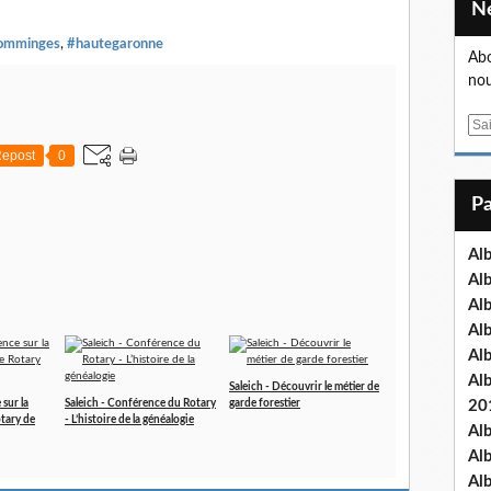
omminges
,
#hautegaronne
Abo
nou
E
m
epost
0
a
i
l
Al
Al
Al
Al
Al
Al
Saleich - Découvrir le métier de
sur la
Saleich - Conférence du Rotary
garde forestier
20
otary de
- L’histoire de la généalogie
Al
Al
Al