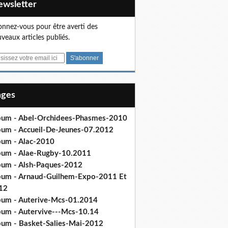
Newsletter
nnez-vous pour être averti des
veaux articles publiés.
Pages
bum - Abel-Orchidees-Phasmes-2010
bum - Accueil-De-Jeunes-07.2012
bum - Alac-2010
bum - Alae-Rugby-10.2011
bum - Alsh-Paques-2012
bum - Arnaud-Guilhem-Expo-2011 Et
12
bum - Auterive-Mcs-01.2014
bum - Autervive---Mcs-10.14
bum - Basket-Salies-Mai-2012