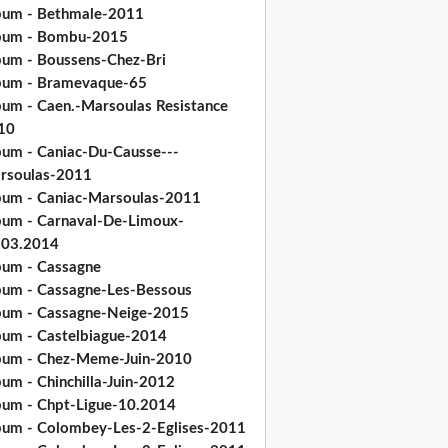
bum - Bethmale-2011
bum - Bombu-2015
bum - Boussens-Chez-Bri
bum - Bramevaque-65
bum - Caen.-Marsoulas Resistance
10
bum - Caniac-Du-Causse---
rsoulas-2011
bum - Caniac-Marsoulas-2011
bum - Carnaval-De-Limoux-
.03.2014
bum - Cassagne
bum - Cassagne-Les-Bessous
bum - Cassagne-Neige-2015
bum - Castelbiague-2014
bum - Chez-Meme-Juin-2010
um - Chinchilla-Juin-2012
bum - Chpt-Ligue-10.2014
bum - Colombey-Les-2-Eglises-2011