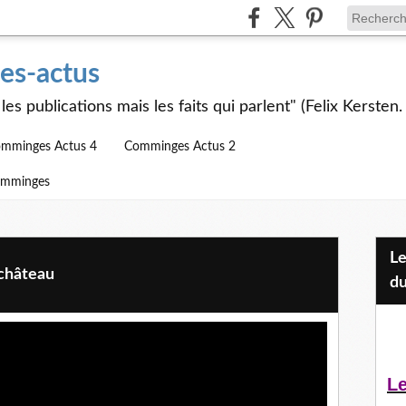
s-actus
les publications mais les faits qui parlent" (Felix Kersten.
mminges Actus 4
Comminges Actus 2
omminges
Les Jeunes et l'APEAI Mazères-
 château
du
Le