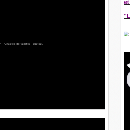
et
"L