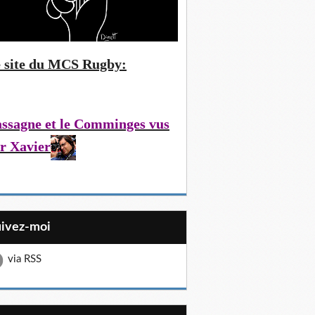
 site du MCS Rugby:
ssagne et le Comminges vus
r Xavier
uivez-moi
via RSS