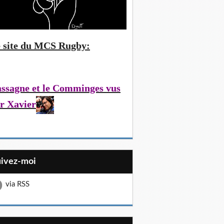
 site du MCS Rugby:
ssagne et le Comminges vus
r Xavier
uivez-moi
via RSS