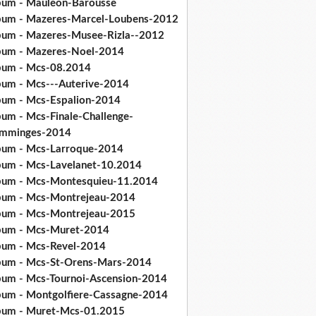
bum - Mauleon-Barousse
bum - Mazeres-Marcel-Loubens-2012
bum - Mazeres-Musee-Rizla--2012
bum - Mazeres-Noel-2014
bum - Mcs-08.2014
bum - Mcs---Auterive-2014
bum - Mcs-Espalion-2014
bum - Mcs-Finale-Challenge-
mminges-2014
bum - Mcs-Larroque-2014
bum - Mcs-Lavelanet-10.2014
bum - Mcs-Montesquieu-11.2014
bum - Mcs-Montrejeau-2014
bum - Mcs-Montrejeau-2015
bum - Mcs-Muret-2014
bum - Mcs-Revel-2014
bum - Mcs-St-Orens-Mars-2014
bum - Mcs-Tournoi-Ascension-2014
bum - Montgolfiere-Cassagne-2014
bum - Muret-Mcs-01.2015