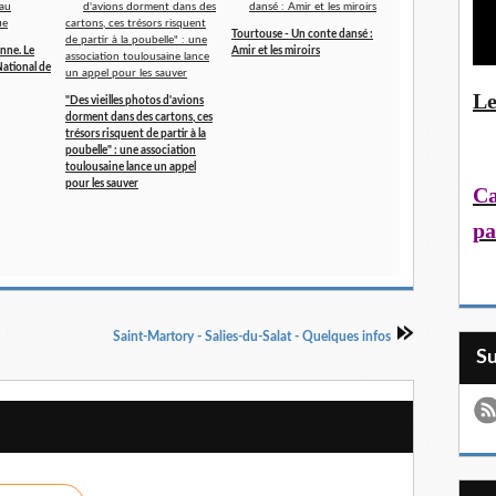
Tourtouse - Un conte dansé :
nne. Le
Amir et les miroirs
ational de
Le
"Des vieilles photos d'avions
dorment dans des cartons, ces
trésors risquent de partir à la
poubelle" : une association
toulousaine lance un appel
pour les sauver
Ca
pa
Saint-Martory - Salies-du-Salat - Quelques infos
S