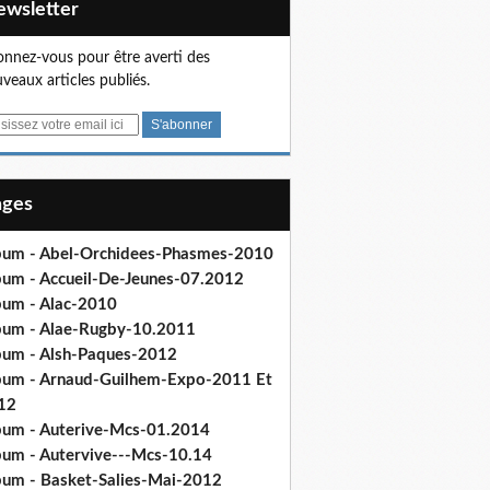
Newsletter
nnez-vous pour être averti des
veaux articles publiés.
Pages
bum - Abel-Orchidees-Phasmes-2010
bum - Accueil-De-Jeunes-07.2012
bum - Alac-2010
bum - Alae-Rugby-10.2011
bum - Alsh-Paques-2012
bum - Arnaud-Guilhem-Expo-2011 Et
12
bum - Auterive-Mcs-01.2014
bum - Autervive---Mcs-10.14
bum - Basket-Salies-Mai-2012