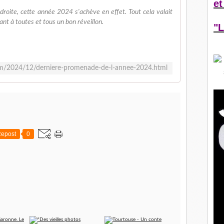
et
e droite, cette année 2024 s'achève en effet. Tout cela valait
nt à toutes et tous un bon réveillon.
"L
.com/2024/12/derniere-promenade-de-l-annee-2024.html
epost
0