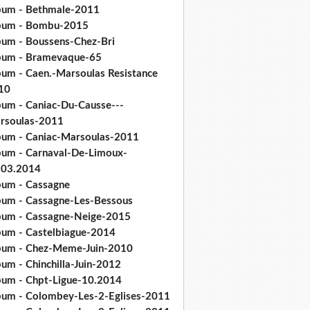
bum - Bethmale-2011
bum - Bombu-2015
bum - Boussens-Chez-Bri
bum - Bramevaque-65
bum - Caen.-Marsoulas Resistance
10
bum - Caniac-Du-Causse---
rsoulas-2011
bum - Caniac-Marsoulas-2011
bum - Carnaval-De-Limoux-
.03.2014
bum - Cassagne
bum - Cassagne-Les-Bessous
bum - Cassagne-Neige-2015
bum - Castelbiague-2014
bum - Chez-Meme-Juin-2010
um - Chinchilla-Juin-2012
bum - Chpt-Ligue-10.2014
bum - Colombey-Les-2-Eglises-2011