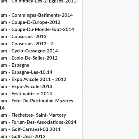
bum - Colombey-Les-2-Eglises-2011-
bum - Comminges-Batiments-2014
bum - Coupe-D-Europe-2012
bum - Coupe-Du-Monde-Foot-2014
bum - Couserans-2013
bum - Couserans-2013--2-
bum - Cyclo-Cassagne-2014
bum - Ecole-De-Salies-2012
bum - Espagne
bum - Espagne-Les-10.14
bum - Expo Avicole 2011 - 2012
bum - Expo-Avicole-2013
bum - Festimaitisse-2014
bum - Fete-Du-Patrimoine-Mazeres-
14
bum - Flechettes- Saint-Martory
bum - Forum-Des-Associations-2014
bum - Golf-Carnaval-03.2011
bum - Golf-Unss-2012