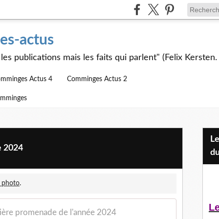
s-actus
les publications mais les faits qui parlent" (Felix Kersten.
mminges Actus 4
Comminges Actus 2
omminges
Les Jeunes et l'APEAI Mazères-
e 2024
du
 photo
.
Le
ière promenade de l'année 2024