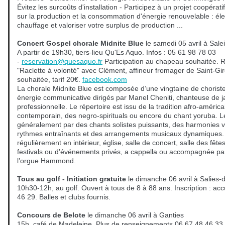
Évitez les surcoûts d'installation - Participez à un projet coopérat
sur la production et la consommation d'énergie renouvelable : éle
chauffage et valoriser votre surplus de production ...
Concert Gospel chorale Midnite Blue
le samedi 05 avril à Sale
A partir de 19h30, tiers-lieu Qu'Es Aquo. Infos : 05 61 98 78 03
-
reservation@quesaquo.fr
Participation au chapeau souhaitée. R
"Raclette à volonté" avec Clément, affineur fromager de Saint-Gir
souhaitée, tarif 20€.
facebook.com
La chorale Midnite Blue est composée d’une vingtaine de chorist
énergie communicative dirigés par Manel Cheniti, chanteuse de j
professionnelle. Le répertoire est issu de la tradition afro-améric
contemporain, des negro-spirituals ou encore du chant yoruba. L
généralement par des chants solistes puissants, des harmonies v
rythmes entraînants et des arrangements musicaux dynamiques. 
régulièrement en intérieur, église, salle de concert, salle des fêtes
festivals ou d’événements privés, a cappella ou accompagnée par
l’orgue Hammond.
Tous au golf - Initiation gratuite
le dimanche 06 avril à Salies-
10h30-12h, au golf. Ouvert à tous de 8 à 88 ans. Inscription : acc
46 29. Balles et clubs fournis.
Concours de Belote
le dimanche 06 avril à Ganties
15h, café de Madeleine. Plus de renseignements 06 67 48 46 33