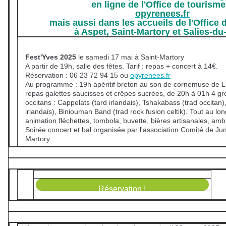
en ligne de l'Office de tourisme
opyrenees.fr
mais aussi dans les accueils de l'Office 
à Aspet, Saint-Martory et Salies-du
Fest'Yves 2025
le samedi 17 mai à Saint-Martory
A partir de 19h, salle des fêtes. Tarif : repas + concert à 14€.
Réservation : 06 23 72 94 15 ou
opyrenees.fr
Au programme : 19h apéritif breton au son de cornemuse de Lu
repas galettes saucisses et crêpes sucrées, de 20h à 01h 4 gr
occitans : Cappelats (tard irlandais), Tshakabass (trad occitan
irlandais), Biniouman Band (trad rock fusion celtik). Tout au lon
animation fléchettes, tombola, buvette, bières artisanales, amb
Soirée concert et bal organisée par l'association Comité de Ju
Martory.
Réservation !