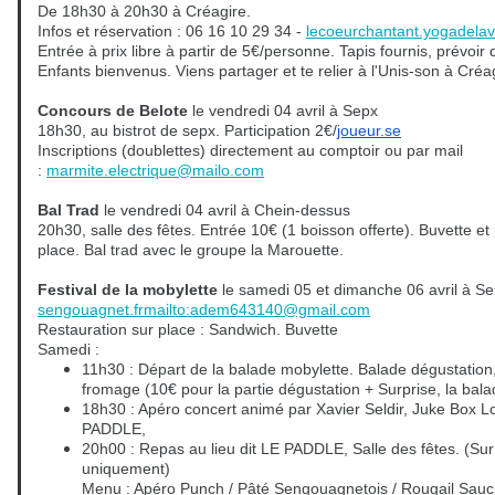
De 18h30 à 20h30 à Créagire.
Infos et réservation : 06 16 10 29 34 -
lecoeurchantant.yogadela
Entrée à prix libre à partir de 5€/personne. Tapis fournis, prévoir d
Enfants bienvenus. Viens partager et te relier à l'Unis-son à Créa
Concours de Belote
le vendredi 04 avril à Sepx
18h30, au bistrot de sepx. Participation 2€/
joueur.se
Inscriptions (doublettes) directement au comptoir ou par mail
:
marmite.electrique@mailo.com
Bal Trad
le vendredi 04 avril à Chein-dessus
20h30, salle des fêtes. Entrée 10€ (1 boisson offerte). Buvette et 
place. Bal trad avec le groupe la Marouette.
Festival de la mobylette
le samedi 05 et dimanche 06 avril à 
sengouagnet.frmailto:
adem643140@gmail.com
Restauration sur place : Sandwich. Buvette
Samedi :
11h30 : Départ de la balade mobylette. Balade dégustation,
fromage (10€ pour la partie dégustation + Surprise, la balad
18h30 : Apéro concert animé par Xavier Seldir, Juke Box Lo
PADDLE,
20h00 : Repas au lieu dit LE PADDLE, Salle des fêtes. (Sur
uniquement)
Menu : Apéro Punch / Pâté Sengouagnetois / Rougail Sauci