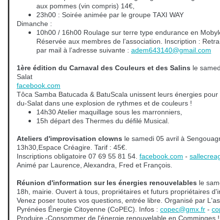
aux pommes (vin compris) 14€,
23h00 : Soirée animée par le groupe TAXI WAY
Dimanche :
10h00 / 16h00 Roulage sur terre type endurance en Mobyl
Réservée aux membres de l’association. Inscription : Retrait
par mail à l’adresse suivante :
adem643140@gmail.com
1ère édition du Carnaval des Couleurs et des Salins
le samedi
Salat
facebook.com
Tôca Samba Batucada & BatuScala unissent leurs énergies pour f
du-Salat dans une explosion de rythmes et de couleurs !
14h30 Atelier maquillage sous les marronniers,
15h départ des Thermes du défilé Musical.
Ateliers d'improvisation clowns
le samedi 05 avril à Sengouag
13h30,Espace Créagire. Tarif : 45€.
Inscriptions obligatoire 07 69 55 81 54.
facebook.com
-
sallecrea
Animé par Laurence, Alexandra, Fred et François.
Réunion d'information sur les énergies renouvelables
le sam
18h, mairie. Ouvert à tous, propriétaires et futurs propriétaires d'
Venez poser toutes vos questions, entrée libre. Organisé par L'
Pyrénées Énergie Citoyenne (CoPEC). Infos :
copec@gmx.fr
-
co
Produire -Consommer de l'énergie renouvelable en Comminges !