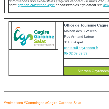
*informations non exhaustives jusqu'au vendredi 28 mars 2025, a
notre
agenda culturel en ligne
et consultables également sur
www
Office de Tourisme Cagire
Maison des 3 Vallées
Rue Armand Latour
31160 Aspet
contact@opyrenees.fr
05
32 09 59 39
Site web Ôpyrénées
#Animations
#Comminges
#Cagire-Garonne-Salat