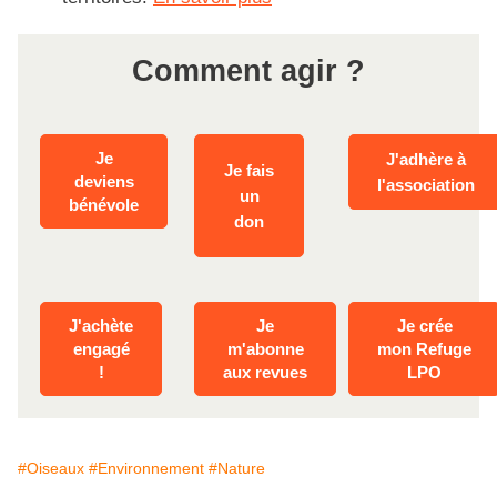
Comment agir ?
Je
J'adhère à
Je fais
deviens
l'association
un
bénévole
don
J'achète
Je
Je crée
engagé
m'abonne
mon
R
efuge
!
aux
revues
LPO
#Oiseaux
#Environnement
#Nature