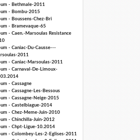
bum - Bethmale-2011
bum - Bombu-2015
bum - Boussens-Chez-Bri
bum - Bramevaque-65
bum - Caen.-Marsoulas Resistance
10
bum - Caniac-Du-Causse---
rsoulas-2011
bum - Caniac-Marsoulas-2011
bum - Carnaval-De-Limoux-
.03.2014
bum - Cassagne
bum - Cassagne-Les-Bessous
bum - Cassagne-Neige-2015
bum - Castelbiague-2014
bum - Chez-Meme-Juin-2010
um - Chinchilla-Juin-2012
bum - Chpt-Ligue-10.2014
bum - Colombey-Les-2-Eglises-2011