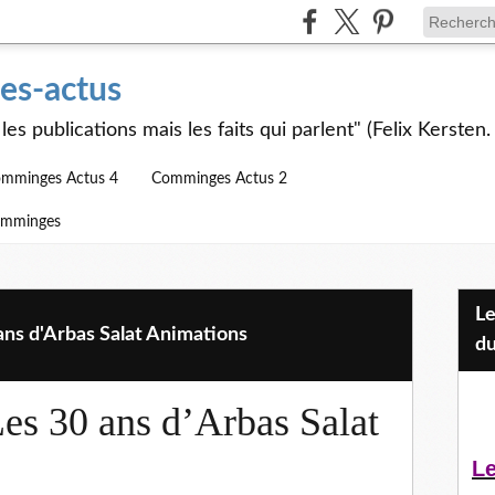
s-actus
les publications mais les faits qui parlent" (Felix Kersten.
mminges Actus 4
Comminges Actus 2
omminges
Les Jeunes et l'APEAI Mazères-
 ans d'Arbas Salat Animations
du
Les 30 ans d’Arbas Salat
Le