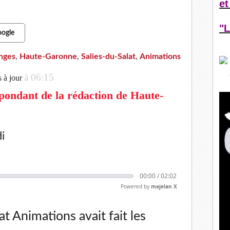
et
 avec l’ASA. GDC.ZG
"L
oogle
nges
,
Haute-Garonne
,
Salies-du-Salat
,
Animations
à 06:15
s à jour
ondant de la rédaction de Haute-
i
00:00 /
02:02
Powered
by
majelan X
at Animations avait fait les