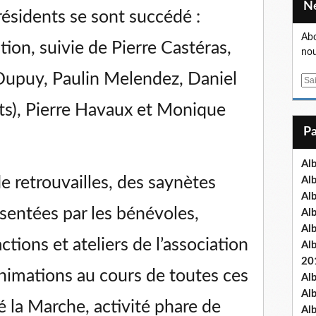
ésidents se sont succédé :
Abo
tion, suivie de Pierre Castéras,
nou
Dupuy, Paulin Melendez, Daniel
E
m
s), Pierre Havaux et Monique
a
i
l
Al
e retrouvailles, des saynètes
Al
Al
sentées par les bénévoles,
Al
Al
actions et ateliers de l’association
Al
20
 animations au cours de toutes ces
Al
Al
é la Marche, activité phare de
Al