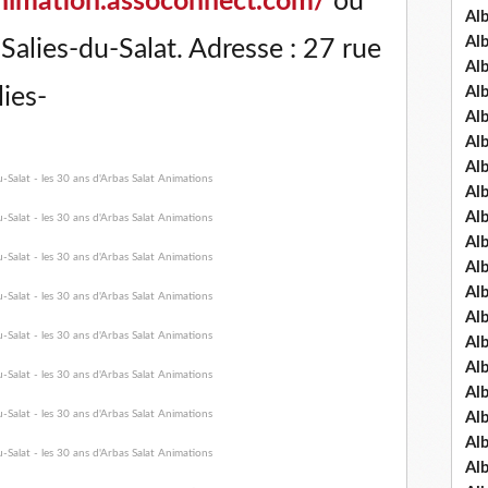
animation.assoconnect.com/
ou
Al
Al
alies-du-Salat. Adresse : 27 rue
Al
lies-
Al
Al
Al
Al
Al
Al
Al
Al
Al
Al
Al
Al
Al
Al
Al
Al