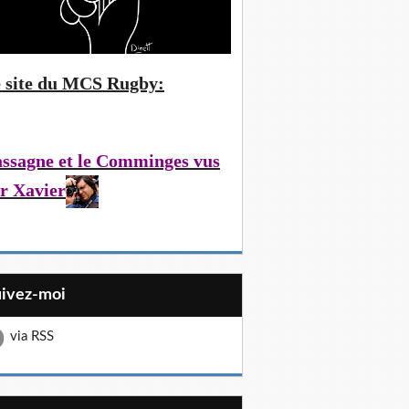
 site du MCS Rugby:
ssagne et le Comminges vus
r Xavier
uivez-moi
via RSS