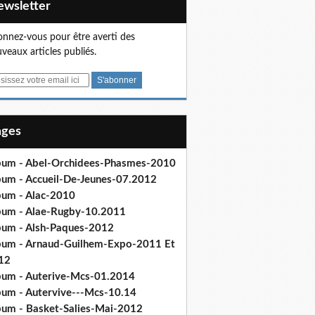
Newsletter
nnez-vous pour être averti des
veaux articles publiés.
Pages
bum - Abel-Orchidees-Phasmes-2010
bum - Accueil-De-Jeunes-07.2012
bum - Alac-2010
bum - Alae-Rugby-10.2011
bum - Alsh-Paques-2012
bum - Arnaud-Guilhem-Expo-2011 Et
12
bum - Auterive-Mcs-01.2014
bum - Autervive---Mcs-10.14
bum - Basket-Salies-Mai-2012