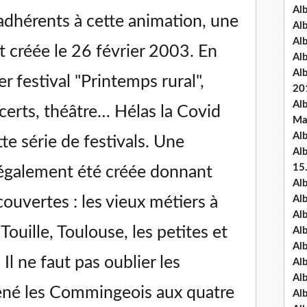
Al
adhérents à cette animation, une
Al
Al
 créée le 26 février 2003. En
Al
Al
r festival "Printemps rural",
20
Al
certs, théâtre… Hélas la Covid
Ma
Al
te série de festivals. Une
Al
15
également été créée donnant
Al
ouvertes : les vieux métiers à
Al
Al
Touille, Toulouse, les petites et
Al
Al
Il ne faut pas oublier les
Alb
Al
né les Commingeois aux quatre
Al