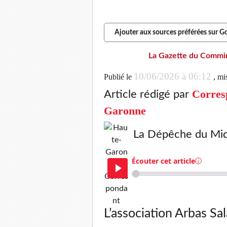
Les bénévoles parlent des voyages
ABONNÉS
Ajouter aux sources préférées sur G
La Gazette du Commi
10/06/2026 à 06:12
Publié le
, mi
Corresp
Article rédigé par
Garonne
La Dépêche du Mid
Écouter cet article
i
L’association Arbas Sal