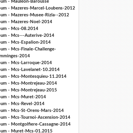
bum - Mauleon-Barousse
bum - Mazeres-Marcel-Loubens-2012
bum - Mazeres-Musee-Rizla--2012
bum - Mazeres-Noel-2014
bum - Mcs-08.2014
bum - Mcs---Auterive-2014
bum - Mcs-Espalion-2014
bum - Mcs-Finale-Challenge-
mminges-2014
bum - Mcs-Larroque-2014
bum - Mcs-Lavelanet-10.2014
bum - Mcs-Montesquieu-11.2014
bum - Mcs-Montrejeau-2014
bum - Mcs-Montrejeau-2015
bum - Mcs-Muret-2014
bum - Mcs-Revel-2014
bum - Mcs-St-Orens-Mars-2014
bum - Mcs-Tournoi-Ascension-2014
bum - Montgolfiere-Cassagne-2014
bum - Muret-Mcs-01.2015