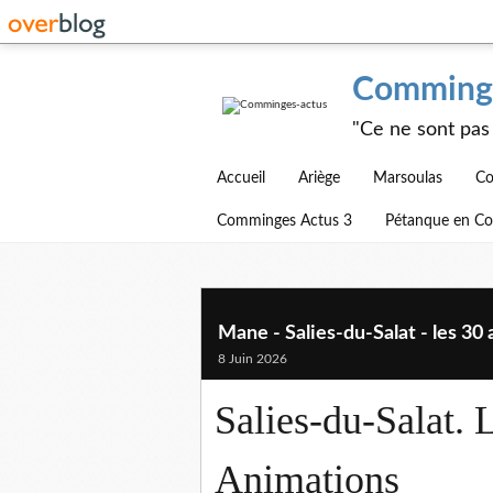
Comminge
"Ce ne sont pas 
Accueil
Ariège
Marsoulas
Co
Comminges Actus 3
Pétanque en C
Mane - Salies-du-Salat - les 30
8 Juin 2026
Salies-du-Salat. 
Animations