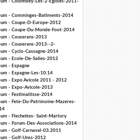
bum - Colombey-Les-2-Eglises-2011-
bum - Comminges-Batiments-2014
bum - Coupe-D-Europe-2012
bum - Coupe-Du-Monde-Foot-2014
bum - Couserans-2013
bum - Couserans-2013--2-
bum - Cyclo-Cassagne-2014
bum - Ecole-De-Salies-2012
bum - Espagne
bum - Espagne-Les-10.14
bum - Expo Avicole 2011 - 2012
bum - Expo-Avicole-2013
bum - Festimaitisse-2014
bum - Fete-Du-Patrimoine-Mazeres-
14
bum - Flechettes- Saint-Martory
bum - Forum-Des-Associations-2014
bum - Golf-Carnaval-03.2011
bum - Golf-Unss-2012