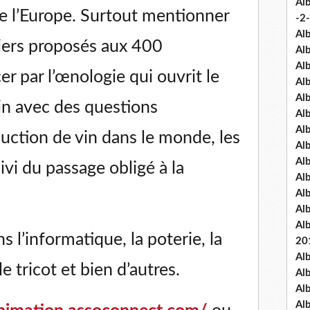
Al
de l’Europe. Surtout mentionner
-2-
Al
liers proposés aux 400
Al
Al
 par l’œnologie qui ouvrit le
Al
Al
in avec des questions
Al
Al
duction de vin dans le monde, les
Al
Al
ivi du passage obligé à la
Al
Al
Al
Al
ns l’informatique, la poterie, la
20
Al
le tricot et bien d’autres.
Al
Al
Al