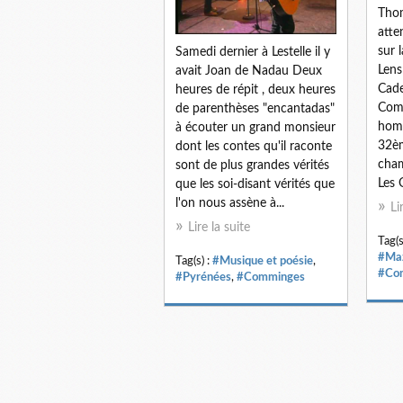
Thom
atte
sur 
Samedi dernier à Lestelle il y
Lens
avait Joan de Nadau Deux
Cade
heures de répit , deux heures
Comm
de parenthèses "encantadas"
homo
à écouter un grand monsieur
32èm
dont les contes qu'il raconte
cham
sont de plus grandes vérités
Les 
que les soi-disant vérités que
l'on nous assène à...
Li
Lire la suite
Tag(s
#Maz
Tag(s) :
#Musique et poésie
,
#Co
#Pyrénées
,
#Comminges