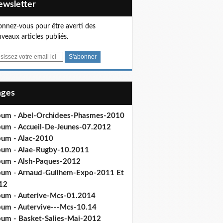
Newsletter
nnez-vous pour être averti des
veaux articles publiés.
Pages
bum - Abel-Orchidees-Phasmes-2010
bum - Accueil-De-Jeunes-07.2012
bum - Alac-2010
bum - Alae-Rugby-10.2011
bum - Alsh-Paques-2012
bum - Arnaud-Guilhem-Expo-2011 Et
12
bum - Auterive-Mcs-01.2014
bum - Autervive---Mcs-10.14
bum - Basket-Salies-Mai-2012