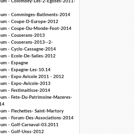
bum - Colombey-Les-2-Eglises-2011-
bum - Comminges-Batiments-2014
bum - Coupe-D-Europe-2012
bum - Coupe-Du-Monde-Foot-2014
bum - Couserans-2013
bum - Couserans-2013--2-
bum - Cyclo-Cassagne-2014
bum - Ecole-De-Salies-2012
bum - Espagne
bum - Espagne-Les-10.14
bum - Expo Avicole 2011 - 2012
bum - Expo-Avicole-2013
bum - Festimaitisse-2014
bum - Fete-Du-Patrimoine-Mazeres-
14
bum - Flechettes- Saint-Martory
bum - Forum-Des-Associations-2014
bum - Golf-Carnaval-03.2011
bum - Golf-Unss-2012