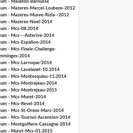
bum - Mauleon-Barousse
bum - Mazeres-Marcel-Loubens-2012
bum - Mazeres-Musee-Rizla--2012
bum - Mazeres-Noel-2014
bum - Mcs-08.2014
bum - Mcs---Auterive-2014
bum - Mcs-Espalion-2014
bum - Mcs-Finale-Challenge-
mminges-2014
bum - Mcs-Larroque-2014
bum - Mcs-Lavelanet-10.2014
bum - Mcs-Montesquieu-11.2014
bum - Mcs-Montrejeau-2014
bum - Mcs-Montrejeau-2015
bum - Mcs-Muret-2014
bum - Mcs-Revel-2014
bum - Mcs-St-Orens-Mars-2014
bum - Mcs-Tournoi-Ascension-2014
bum - Montgolfiere-Cassagne-2014
bum - Muret-Mcs-01.2015