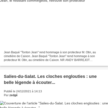
Jean Baqué "Tonton Jean" rend hommage à son protecteur M. Otin, au
cimetière de Caixon. Jean Baqué "Tonton Jean" rend hommage à son
protecteur M. Otin, au cimetière de Caixon. NR ANDY BARREJOT
ABONNÉS Dans le bois de Caixon, Jean Baqué s’est recueilli...
Salies-du-Salat. Les cloches englouties : une
belle légende à écouter...
Publié le 24/12/2021 à 14:13
Par
zedgé