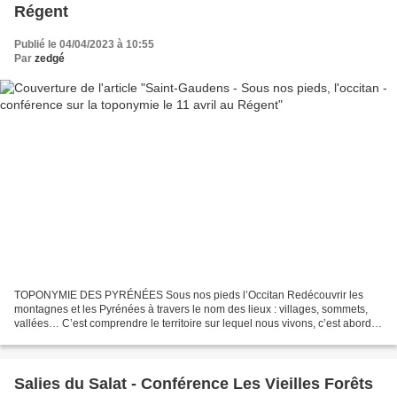
Régent
Publié le 04/04/2023 à 10:55
Par
zedgé
TOPONYMIE DES PYRÉNÉES Sous nos pieds l’Occitan Redécouvrir les
montagnes et les Pyrénées à travers le nom des lieux : villages, sommets,
vallées… C’est comprendre le territoire sur lequel nous vivons, c’est aborder
le Patrimoine immatériel qui nous entoure...
Salies du Salat - Conférence Les Vieilles Forêts