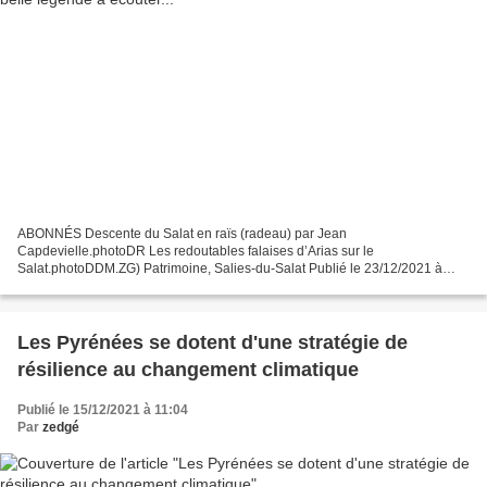
ABONNÉS Descente du Salat en raïs (radeau) par Jean
Capdevielle.photoDR Les redoutables falaises d’Arias sur le
Salat.photoDDM.ZG) Patrimoine, Salies-du-Salat Publié le 23/12/2021 à
05:14 l'essentielDes contes et légendes, ce n’est pas ce qui manque....
Les Pyrénées se dotent d'une stratégie de
résilience au changement climatique
Publié le 15/12/2021 à 11:04
Par
zedgé