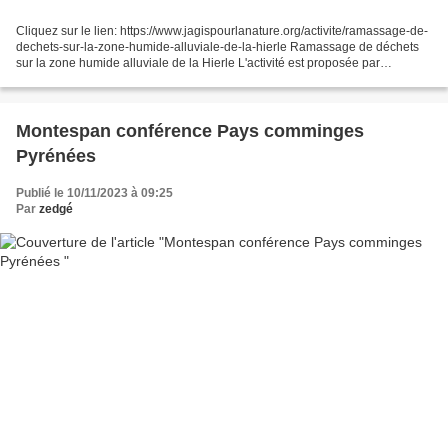
Cliquez sur le lien: https://www.jagispourlanature.org/activite/ramassage-de-
dechets-sur-la-zone-humide-alluviale-de-la-hierle Ramassage de déchets
sur la zone humide alluviale de la Hierle L'activité est proposée par
Alexianne Damien de la structure...
Montespan conférence Pays comminges
Pyrénées
Publié le 10/11/2023 à 09:25
Par
zedgé