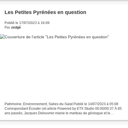
Les Petites Pyrénées en question
Publié le 17/07/2023 à 16:06
Par
zedgé
Patrimoine, Environnement, Salies-du-Salat Publié le 14/07/2023 à 05:08
Correspondant Écouter cet article Powered by ETX Studio 00:00/00:37 À 85
ans passés, Jacques Delouvrier manie le marteau de géologue et le
PowerPoint de l’informaticien avec toujours...