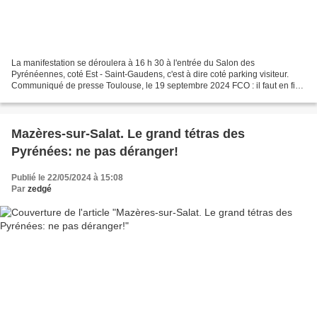
La manifestation se déroulera à 16 h 30 à l'entrée du Salon des
Pyrénéennes, coté Est - Saint-Gaudens, c'est à dire coté parking visiteur.
Communiqué de presse Toulouse, le 19 septembre 2024 FCO : il faut en finir
avec le mépris d'État Alors que la FCO3,...
Mazères-sur-Salat. Le grand tétras des
Pyrénées: ne pas déranger!
Publié le 22/05/2024 à 15:08
Par
zedgé