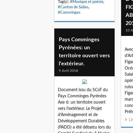
Tag(s) :
#Musique et poésie
,
FI
#Canton de Salies
,
#Comminges
AB
20
10 A
Pays Comminges
Pyrénées: un
Avec
territoire ouvert vers
d'Ar
Figar
l'extérieur.
Océa
9 Avril 2018
Sala
opér
ruis
Document issu du SCoT du
Figar
Pays Comminges Pyrénées
mars
Axe 6: un territoire ouvert
conc
vers l'extérieur. Le Projet
Préh
d’Aménagement et de
Li
Développement Durables
(PADD) a été débattu lors du