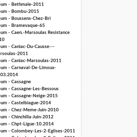
bum - Bethmale-2011
bum - Bombu-2015
bum - Boussens-Chez-Bri
bum - Bramevaque-65
bum - Caen.-Marsoulas Resistance
10
bum - Caniac-Du-Causse---
rsoulas-2011
bum - Caniac-Marsoulas-2011
bum - Carnaval-De-Limoux-
.03.2014
bum - Cassagne
bum - Cassagne-Les-Bessous
bum - Cassagne-Neige-2015
bum - Castelbiague-2014
bum - Chez-Meme-Juin-2010
um - Chinchilla-Juin-2012
bum - Chpt-Ligue-10.2014
bum - Colombey-Les-2-Eglises-2011