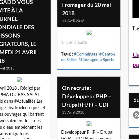
GADO VOUS
Fromager du 20 mai
VITE À LA
2018
URNÉE
14 Avril 2018
Le
NDIALE DES
ISSONS
Lire la suite
GRATEURS, LE
MEDI 21 AVRIL
Ca
Tag(s) :
#Comminges
,
#Canton
de Salies
,
#Cassagne
,
#Sports
18
pa
vril 2018
On recrute:
vril 2018 , Rédigé par
PMA DU BAS SALAT
Développeur PHP –
S
ié dans #Actualités Les
Drupal (H/F) – CDI
ages hydroélectriques et
13 Avril 2018
es ouvrages qui barrent
sversalement le lit des
s d’eau empêchent les
Développeur PHP – Drupal
sons migrateurs
(H/F) – CDI Nous sommes