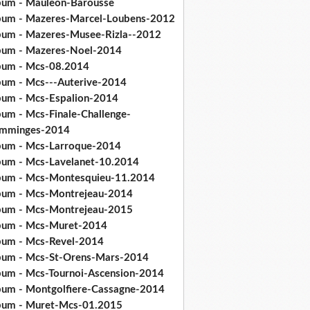
bum - Mauleon-Barousse
bum - Mazeres-Marcel-Loubens-2012
bum - Mazeres-Musee-Rizla--2012
bum - Mazeres-Noel-2014
bum - Mcs-08.2014
bum - Mcs---Auterive-2014
bum - Mcs-Espalion-2014
bum - Mcs-Finale-Challenge-
mminges-2014
bum - Mcs-Larroque-2014
bum - Mcs-Lavelanet-10.2014
bum - Mcs-Montesquieu-11.2014
bum - Mcs-Montrejeau-2014
bum - Mcs-Montrejeau-2015
bum - Mcs-Muret-2014
bum - Mcs-Revel-2014
bum - Mcs-St-Orens-Mars-2014
bum - Mcs-Tournoi-Ascension-2014
bum - Montgolfiere-Cassagne-2014
bum - Muret-Mcs-01.2015