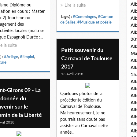
Al
isme Diplôme ou
Lire la suite
Al
ation en cours : Master
Tag(s) :
#Comminges
,
#Canton
u 2) Tourisme ou
Al
de Salies
,
#Musique et poésie
agement des
Al
ctivités locales (maîtrise
Al
que Espagnol) Durée :...
20
re la suite
Al
Petit souvenir du
Ma
) :
#Ariège
,
#Emploi
,
Carnaval de Toulouse
Al
ure
2017
Al
13 Avril 2018
15
Al
Al
nt-Girons 09 - La
Quelques photos de la
Al
ndonnée du
précédente édition du
Al
venir sur le
Carnaval de Toulouse.
Al
Malheureusement, je ne
min de la Liberté
Alb
pourrais sans doute pas
vril 2018
Al
assister au Carnaval cette
Al
année...