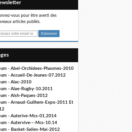
Newsletter
nnez-vous pour être averti des
veaux articles publiés.
Pages
bum - Abel-Orchidees-Phasmes-2010
bum - Accueil-De-Jeunes-07.2012
bum - Alac-2010
bum - Alae-Rugby-10.2011
bum - Alsh-Paques-2012
bum - Arnaud-Guilhem-Expo-2011 Et
12
bum - Auterive-Mcs-01.2014
bum - Autervive---Mcs-10.14
bum - Basket-Salies-Mai-2012