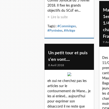
Comité Syndical du 5 février
2018. Il fixe les grands
Maz
objectifs du SCoT en...
1er
Lire la suite
1/4
Tag(s) :
#Comminges
,
ch
#Pyrénées
,
#Ariège
Fr
9 Av
Un petit tour et puis
Des 
s'en vont....
11/0
8 Avril 2018
prem
cant
Maa
eh oui ne cherchez pas les
Baga
articles sur le
jeun
contournement de Mane... je
les 
les ai enlevé... aujourd'hui
cham
pour exprimer son
moin
désaccord il ne reste que
DDM,