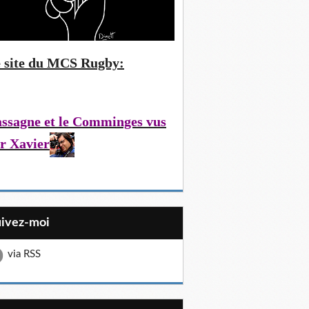
 site du MCS Rugby:
ssagne et le Comminges vus
r Xavier
uivez-moi
via RSS