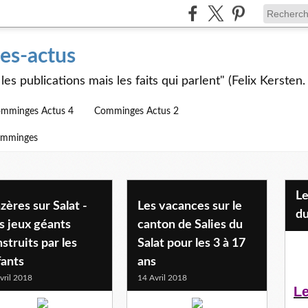
s-actus
les publications mais les faits qui parlent" (Felix Kersten.
mminges Actus 4
Comminges Actus 2
omminges
Les Jeunes et l'APEAI Mazères-
ères sur Salat -
Les vacances sur le
du
s jeux géants
canton de Salies du
struits par les
Salat pour les 3 à 17
fants
ans
vril 2018
14 Avril 2018
Le