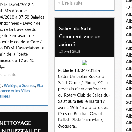
Al
Lire la suite
ié le 13/04/2018 à
-2-
4, Mis à jour le
Al
4/2018 à 07:58 Balades
Al
andonnées - Devoir de
Al
Salies du Salat -
ire La traversée du
Al
age de Seix avant de
Comment vole un
Al
uvrir le col de la Core./
avion ?
o DDM. L'association Le
Al
13 Avril 2018
in de la liberté
Al
nisera, du 12 au 15
Al
,...
Al
Publié le 13/04/2018 à
re la suite
Al
03:55 Un biplan Bücker à
Al
Saint-Girons./ Photo, Z.G. Le
) :
#Ariège
,
#Guerres
,
#La
Al
prochain dîner conférence
tance et les Villes
du Rotary Club de Salies-du-
Al
illées
Salat aura lieu le mardi 17
20
avril à 19 h 45 à la salle des
Al
fêtes de Betchat. Gérard
Al
Baillot, Pilote instructeur,
 NETTOYAGE
Al
évoquera...
Al
UN RUISSEAU DE