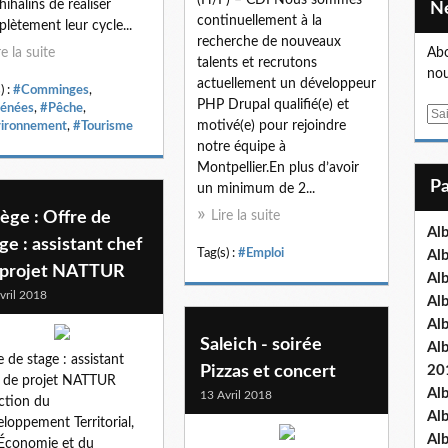
ihalins de réaliser
continuellement à la
lètement leur cycle...
recherche de nouveaux
re la suite
Abo
talents et recrutons
nou
actuellement un développeur
) :
#Comminges
,
PHP Drupal qualifié(e) et
énées
,
#Pêche
,
E
motivé(e) pour rejoindre
ironnement
,
#Tourisme
m
notre équipe à
a
Montpellier.En plus d’avoir
i
un minimum de 2...
l
ège : Offre de
Lire la suite
Al
ge : assistant chef
Tag(s) :
#Emploi
Al
 projet NATTUR
Al
vril 2018
Al
Al
Saleich - soirée
Al
e de stage : assistant
Pizzas et concert
20
 de projet NATTUR
Al
13 Avril 2018
ction du
Al
loppement Territorial,
Al
'Économie et du