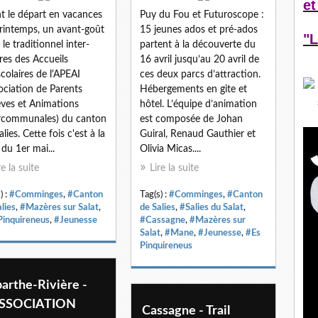
et
t le départ en vacances
Puy du Fou et Futuroscope :
rintemps, un avant-goût
15 jeunes ados et pré-ados
"L
 le traditionnel inter-
partent à la découverte du
res des Accueils
16 avril jusqu’au 20 avril de
scolaires de l'APEAI
ces deux parcs d’attraction.
ociation de Parents
Hébergements en gite et
èves et Animations
hôtel. L’équipe d’animation
rcommunales) du canton
est composée de Johan
lies. Cette fois c'est à la
Guiral, Renaud Gauthier et
 du 1er mai...
Olivia Micas....
re la suite
Lire la suite
) :
#Comminges
,
#Canton
Tag(s) :
#Comminges
,
#Canton
lies
,
#Mazères sur Salat
,
de Salies
,
#Salies du Salat
,
Pinquireneus
,
#Jeunesse
#Cassagne
,
#Mazères sur
Salat
,
#Mane
,
#Jeunesse
,
#Es
Pinquireneus
arthe-Rivière -
ASSOCIATION
Cassagne - Trail