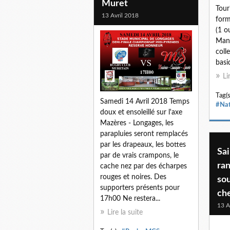
Muret
Tour
13 Avril 2018
form
(1 o
Man
colle
basi
Li
Tag(s
Samedi 14 Avril 2018 Temps
#Nat
doux et ensoleillé sur l'axe
Mazères - Longages, les
parapluies seront remplacés
par les drapeaux, les bottes
Sai
par de vrais crampons, le
ra
cache nez par des écharpes
rouges et noires. Des
sou
supporters présents pour
che
17h00 Ne restera...
13 A
Lire la suite