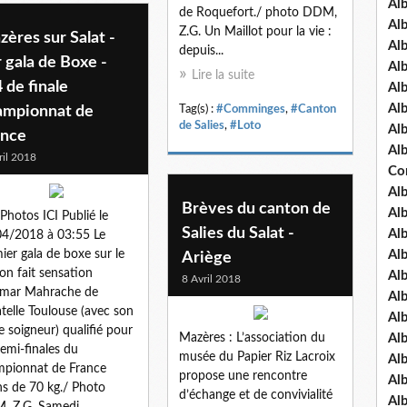
Al
de Roquefort./ photo DDM,
Al
Z.G. Un Maillot pour la vie :
ères sur Salat -
Al
depuis...
 gala de Boxe -
Al
Lire la suite
 de finale
Al
Al
ampionnat de
Tag(s) :
#Comminges
,
#Canton
de Salies
,
#Loto
Al
ance
Al
ril 2018
Co
Al
Brèves du canton de
Al
Photos ICI Publié le
Salies du Salat -
Al
4/2018 à 03:55 Le
ier gala de boxe sur le
Al
Ariège
on fait sensation
Al
8 Avril 2018
mar Mahrache de
Al
telle Toulouse (avec son
Al
e soigneur) qualifié pour
Mazères : L’association du
Al
demi-finales du
musée du Papier Riz Lacroix
Al
pionnat de France
propose une rencontre
Al
s de 70 kg./ Photo
d’échange et de convivialité
Al
 Z.G. Samedi...