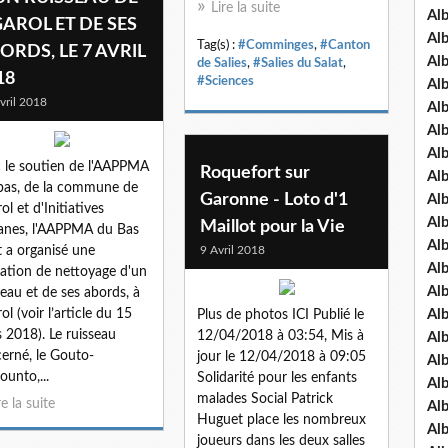
Lire la suite
Al
GAROL ET DE SES
Al
Tag(s) :
#Comminges
,
#Canton
ORDS, LE 7 AVRIL
Al
de Salies
,
#Salies du Salat
,
18
#Sciences
Al
vril 2018
Al
Al
Al
 le soutien de l'AAPPMA
Roquefort sur
Al
bas, de la commune de
Garonne - Loto d'1
Al
ol et d'Initiatives
Al
Maillot pour la Vie
nes, l'AAPPMA du Bas
Al
t a organisé une
9 Avril 2018
Al
ation de nettoyage d'un
Al
seau et de ses abords, à
ol (voir l’article du 15
Al
Plus de photos ICI Publié le
 2018). Le ruisseau
12/04/2018 à 03:54, Mis à
Al
erné, le Gouto-
jour le 12/04/2018 à 09:05
Al
ounto,...
Solidarité pour les enfants
Al
malades Social Patrick
re la suite
Al
Huguet place les nombreux
Al
joueurs dans les deux salles