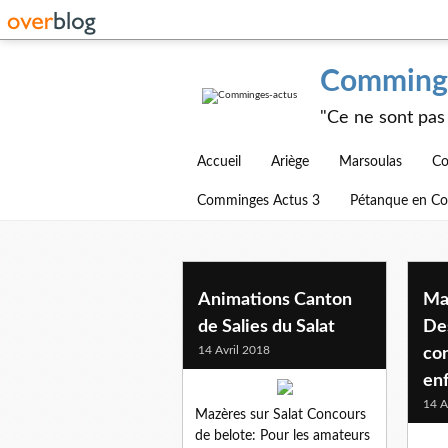
Comminge
"Ce ne sont pas 
Accueil
Ariège
Marsoulas
Co
Comminges Actus 3
Pétanque en C
Animations Canton
Maz
de Salies du Salat
De
14 Avril 2018
con
en
14 A
Mazères sur Salat Concours
de belote: Pour les amateurs