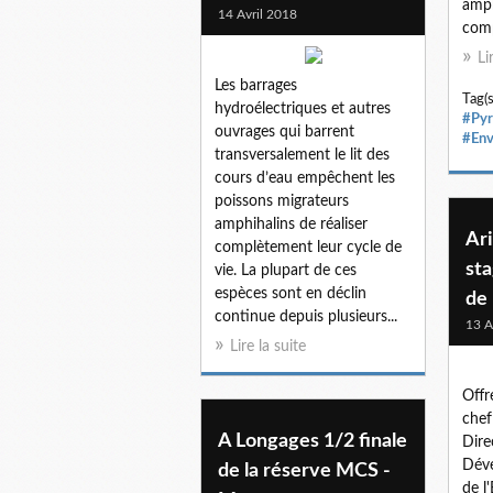
amph
14 Avril 2018
comp
Li
Les barrages
Tag(s
hydroélectriques et autres
#Pyr
ouvrages qui barrent
#Env
transversalement le lit des
cours d’eau empêchent les
poissons migrateurs
amphihalins de réaliser
Ari
complètement leur cycle de
sta
vie. La plupart de ces
espèces sont en déclin
de
continue depuis plusieurs...
13 A
Lire la suite
Offr
chef
A Longages 1/2 finale
Dire
Déve
de la réserve MCS -
de l