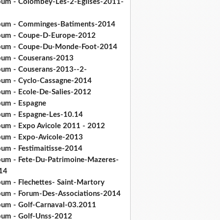
bum - Colombey-Les-2-Eglises-2011-
bum - Comminges-Batiments-2014
bum - Coupe-D-Europe-2012
bum - Coupe-Du-Monde-Foot-2014
bum - Couserans-2013
bum - Couserans-2013--2-
bum - Cyclo-Cassagne-2014
bum - Ecole-De-Salies-2012
bum - Espagne
bum - Espagne-Les-10.14
bum - Expo Avicole 2011 - 2012
bum - Expo-Avicole-2013
bum - Festimaitisse-2014
bum - Fete-Du-Patrimoine-Mazeres-
14
bum - Flechettes- Saint-Martory
bum - Forum-Des-Associations-2014
bum - Golf-Carnaval-03.2011
bum - Golf-Unss-2012