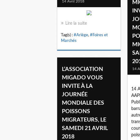
14 Avril 2018
MI
IN
JO
Lire la suite
MO
Tag(s) :
#Ariège
,
#Foires et
PO
Marchés
MI
SA
20
L’ASSOCIATION
14 A
MIGADO VOUS
INVITE À LA
14 A
JOURNÉE
AAP
Publ
MONDIALE DES
barr
POISSONS
autr
MIGRATEURS, LE
tran
SAMEDI 21 AVRIL
cour
pois
2018