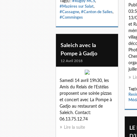
Tag(s) :
#Rugby MCS
,
Publ
#Mazères sur Salat
,
03:5
#Cassagne
,
#Canton de Salies
,
#Comminges
13/0
et R
mémo
vill
déco
Saleich avec la
Phot
Pompe à Gadjo
Chem
12 Avril 2018
orga
juillet
Li
Samedi 14 avril 19h30, les
Amis du Relais de l’Estélas
Tag(s
proposent une soirée pizzas
Resis
et concert avec La Pompe à
Méda
Gadjo au restaurant de
Saleich. Contact:
06.13.75.12.74
Lire la suite
LE
D’