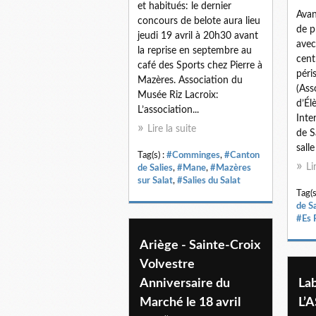
et habitués: le dernier
Avan
concours de belote aura lieu
de p
jeudi 19 avril à 20h30 avant
avec
la reprise en septembre au
cent
café des Sports chez Pierre à
péri
Mazères. Association du
(Ass
Musée Riz Lacroix:
d’Él
L’association...
Inte
Lire la suite
de Sa
salle
Tag(s) :
#Comminges
,
#Canton
Li
de Salies
,
#Mane
,
#Mazères
sur Salat
,
#Salies du Salat
Tag(s
de Sa
#Es 
Ariège - Sainte-Croix
Volvestre
Anniversaire du
Lab
Marché le 18 avril
L’