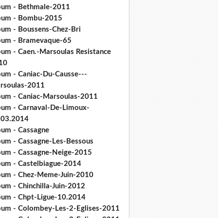
bum - Bethmale-2011
bum - Bombu-2015
bum - Boussens-Chez-Bri
bum - Bramevaque-65
bum - Caen.-Marsoulas Resistance
10
bum - Caniac-Du-Causse---
rsoulas-2011
bum - Caniac-Marsoulas-2011
bum - Carnaval-De-Limoux-
.03.2014
bum - Cassagne
bum - Cassagne-Les-Bessous
bum - Cassagne-Neige-2015
bum - Castelbiague-2014
bum - Chez-Meme-Juin-2010
um - Chinchilla-Juin-2012
bum - Chpt-Ligue-10.2014
bum - Colombey-Les-2-Eglises-2011