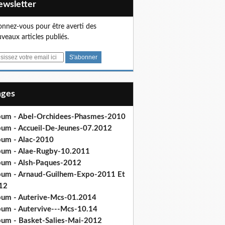
Newsletter
nnez-vous pour être averti des
veaux articles publiés.
Pages
bum - Abel-Orchidees-Phasmes-2010
bum - Accueil-De-Jeunes-07.2012
bum - Alac-2010
bum - Alae-Rugby-10.2011
bum - Alsh-Paques-2012
bum - Arnaud-Guilhem-Expo-2011 Et
12
bum - Auterive-Mcs-01.2014
bum - Autervive---Mcs-10.14
bum - Basket-Salies-Mai-2012