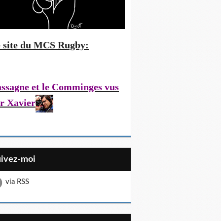
 site du MCS Rugby:
ssagne et le Comminges vus
r Xavier
uivez-moi
via RSS