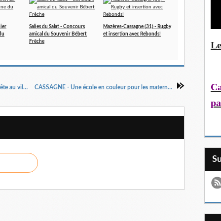
nier
Salies du Salat - Concours
Mazères-Cassagne (31) - Rugby
du
amical du Souvenir Bébert
et insertion avec Rebonds!
Frêche
Le
Ca
MONTGAILLARD-DE-SALIES - Trois jours de fête au village
CASSAGNE - Une école en couleur pour les maternelles
pa
S