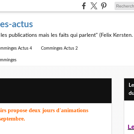
s-actus
les publications mais les faits qui parlent" (Felix Kersten.
mminges Actus 4
Comminges Actus 2
omminges
Les Jeunes et l'APEAI Mazères-
du
irs propose deux jours d'animations
septembre.
Le