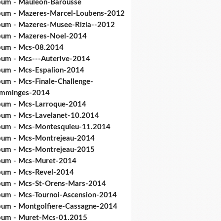
bum - Mauleon-Barousse
bum - Mazeres-Marcel-Loubens-2012
bum - Mazeres-Musee-Rizla--2012
bum - Mazeres-Noel-2014
bum - Mcs-08.2014
bum - Mcs---Auterive-2014
bum - Mcs-Espalion-2014
bum - Mcs-Finale-Challenge-
mminges-2014
bum - Mcs-Larroque-2014
bum - Mcs-Lavelanet-10.2014
bum - Mcs-Montesquieu-11.2014
bum - Mcs-Montrejeau-2014
bum - Mcs-Montrejeau-2015
bum - Mcs-Muret-2014
bum - Mcs-Revel-2014
bum - Mcs-St-Orens-Mars-2014
bum - Mcs-Tournoi-Ascension-2014
bum - Montgolfiere-Cassagne-2014
bum - Muret-Mcs-01.2015