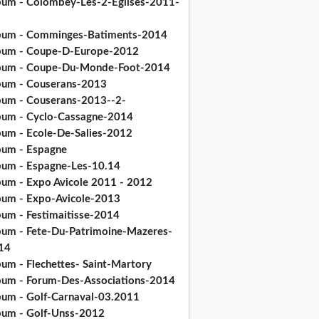
bum - Colombey-Les-2-Eglises-2011-
bum - Comminges-Batiments-2014
bum - Coupe-D-Europe-2012
bum - Coupe-Du-Monde-Foot-2014
bum - Couserans-2013
bum - Couserans-2013--2-
bum - Cyclo-Cassagne-2014
bum - Ecole-De-Salies-2012
bum - Espagne
bum - Espagne-Les-10.14
bum - Expo Avicole 2011 - 2012
bum - Expo-Avicole-2013
bum - Festimaitisse-2014
bum - Fete-Du-Patrimoine-Mazeres-
14
bum - Flechettes- Saint-Martory
bum - Forum-Des-Associations-2014
bum - Golf-Carnaval-03.2011
bum - Golf-Unss-2012