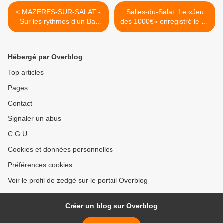
< MAZERES-SUR-SALAT -
Salies-du-Salat. Le «Jeu
Sur les rythmes d’un Bal
des 1000€» enregistré le 18
Musette
avril >
Hébergé par Overblog
Top articles
Pages
Contact
Signaler un abus
C.G.U.
Cookies et données personnelles
Préférences cookies
Voir le profil de zedgé sur le portail Overblog
Créer un blog sur Overblog